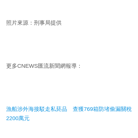
照片來源：刑事局提供
更多CNEWS匯流新聞網報導：
漁船涉外海接駁走私菸品 查獲769箱防堵偷漏關稅
2200萬元