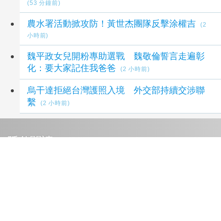
(53 分鐘前)
農水署活動掀攻防！黃世杰團隊反擊涂權吉
(2
小時前)
魏平政女兒開粉專助選戰 魏敬倫誓言走遍彰
化：要大家記住我爸爸
(2 小時前)
烏干達拒絕台灣護照入境 外交部持續交涉聯
繫
(2 小時前)
延伸閱讀
苗栗農村綠色照顧成果登上全國舞台 後龍水
尾、埔頂社區參展高齡健康產業博覽會
22 小時前
迪士尼《愛麗絲夢遊仙境》牡蠣寶寶快閃店「牡
蠣寶寶主題養殖中心」即日起高雄登場
1 天前
115年度全國高中廉潔教育研習營成果豐碩 深