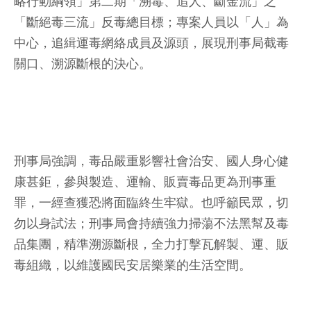
略行動綱領」第二期「溯毒、追人、斷金流」之
「斷絕毒三流」反毒總目標；專案人員以「人」為
中心，追緝運毒網絡成員及源頭，展現刑事局截毒
關口、溯源斷根的決心。
刑事局強調，毒品嚴重影響社會治安、國人身心健
康甚鉅，參與製造、運輸、販賣毒品更為刑事重
罪，一經查獲恐將面臨終生牢獄。也呼籲民眾，切
勿以身試法；刑事局會持續強力掃蕩不法黑幫及毒
品集團，精準溯源斷根，全力打擊瓦解製、運、販
毒組織，以維護國民安居樂業的生活空間。