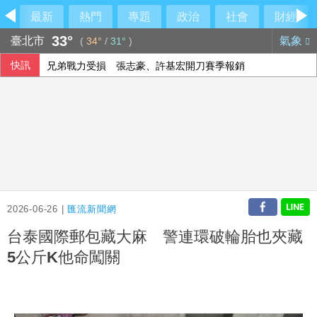
最新
熱門
專題
政治
社會
財經
33°
臺北市
氣象
(
34°
/
31°
)
快訊
兄弟戰力受損 張志豪、許基宏開刀賽季報銷
藥華藥反擊 上億歐元欠款「並非仲裁裁定」
白海豚暴風圈逼到家門口 今入夜風雨轉強、明最接近台灣
南澳住宅全面燃燒2童自行逃生 消防救出受困黑狗
2026-06-26 |
匯流新聞網
台泰國際郵包藏大麻 警連環破輪胎也夾藏
5公斤K他命闖關