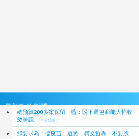
最新政治新聞
總預算200多案保留 藍：盼下週協商能大幅收
斂爭議
(29 分鐘前)
綠要求為「擋疫苗」道歉 柯文哲轟：不要臉