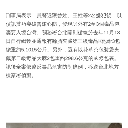
刑事局表示，員警逮獲曾姓、王姓等2名嫌犯後，以
偵訊技巧突破曾嫌心防，發現另外有2至3個毒品包
裹要入境台灣。關務署台北關則循線於去年11月18
日自行緝獲並通報有輪胎夾藏第三級毒品K他命3包
總重約5.1015公斤。另外，還有以花草茶包裝袋夾
藏第二級毒品大麻2包重約298.6公克的國際包裹。
訊後全案依違反毒品危害防制條例，移送台北地方
檢察署偵辦。