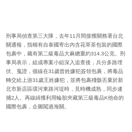
刑事局偵查第三大隊，去年11月間接獲關務署台北
關通報，指稱有自泰國寄出內含花草茶包裝的國際
包裹中，藏有第二級毒品大麻總重約314.3公克。刑
事局表示，組成專案小組深入追查後，兵分多路埋
伏、蒐證，循線在31歲曾姓嫌犯簽領包裹，將毒品
轉交給上游31歲王姓嫌犯，並將包裹殘骸丟棄於新
北市新店區環河東路河堤時，見時機成熟，同步逮
捕2人。再線緝獲利用輪胎夾藏第三級毒品K他命的
國際包裹，企圖闖過海關。