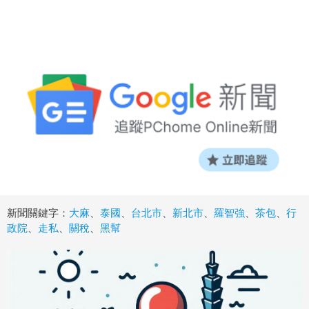
新聞關鍵字：
大麻
、
泰國
、
台北市
、
新北市
、
羅智強
、
茶包
、
行
政院
、
走私
、
關稅
、
黑幫