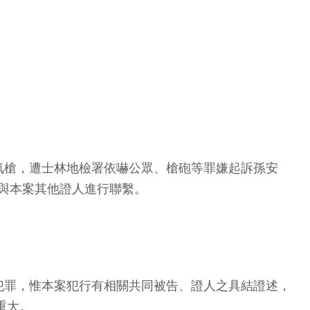
氣槍，遭士林地檢署依嚇公眾、槍砲等罪嫌起訴孫安
得與本案其他證人進行聯繫。
犯罪，惟本案犯行有相關共同被告、證人之具結證述，
重大。