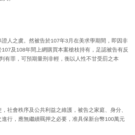
證人之虞。然被告於107年3月在美求學期間，即因非
07及108年間上網購買本案槍枝持有，足認被告有反
獲判有罪，可預期量刑非輕，衡以人性不甘受罰之本
使，社會秩序及公共利益之維護，被告之家庭、身分、
進行，應無繼續羈押之必要，准具保新台幣100萬元