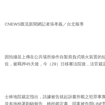
CNEWS匯流新聞網記者張孝義／台北報導
因拍攝並上傳在公共場所操作自製肩負式噴火裝置的
佐，被羈押45天後，今（29）日移審法院後，法官裁
士林地院裁定指出，訊據被告就起訴書所載之犯罪事
並有地檢署勘驗報告、槍枝鑑定書、同案被告間LIN