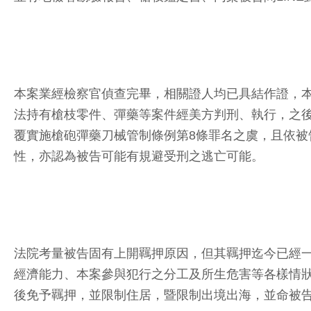
本案業經檢察官偵查完畢，相關證人均已具結作證，本
法持有槍枝零件、彈藥等案件經美方判刑、執行，之後
覆實施槍砲彈藥刀械管制條例第8條罪名之虞，且依
性，亦認為被告可能有規避受刑之逃亡可能。
法院考量被告固有上開羈押原因，但其羈押迄今已經
經濟能力、本案參與犯行之分工及所生危害等各樣情狀
後免予羈押，並限制住居，暨限制出境出海，並命被