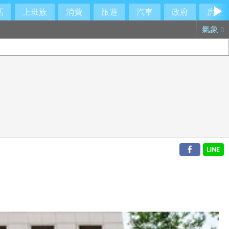
活
上班族
消費
旅遊
汽車
政府
房產
氣象