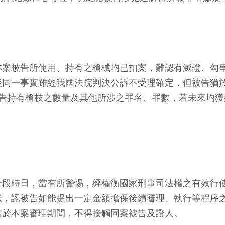
案被告所使用、持有之槍械均已扣案，難認有滅證、勾串
同一事實雖經我國法院判決公訴不受理確定，但被告猶於1
被告持有槍枝之數量及其他所涉之罪名、罪數，若未來均
一段時日，當有所警惕，經權衡國家刑事司法權之有效行
，認被告如能提出一定金額擔保後續審理、執行等程序之
告於本案審理期間，不得接觸同案被告及證人。