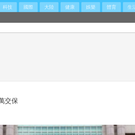
科技
國際
大陸
健康
娛樂
體育
生
萬交保