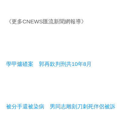
《更多CNEWS匯流新聞網報導》
學甲爐碴案 郭再欽判刑共10年8月
被分手還被染病 男同志雕刻刀刺死伴侶被訴