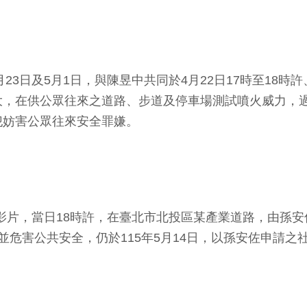
2月23日及5月1日，與陳昱中共同於4月22日17時至18
大，在供公眾往來之道路、步道及停車場測試噴火威力，
犯妨害公眾往來安全罪嫌。
測試影片，當日18時許，在臺北市北投區某產業道路，由孫
並危害公共安全，仍於115年5月14日，以孫安佐申請