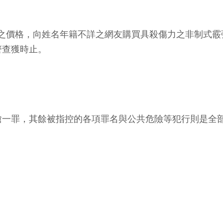
萬元之價格，向姓名年籍不詳之網友購買具殺傷力之非制式
警查獲時止。
槍一罪，其餘被指控的各項罪名與公共危險等犯行則是全