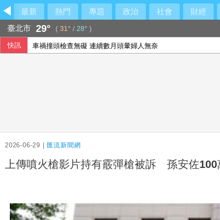
最新
熱門
專題
政治
社會
財經
29°
臺北市
(
31°
/
28°
)
快訊
車禍撞頭檢查無礙 連續數月頭暈婦人無奈
60多名行員遭指收回扣 金管會請銀行全面清查
加薩為百具遺體辦集體葬禮 停火卡關重建前景未明
台灣與澳洲原民舞作追尋彩虹 巡演閃耀北領地
2026-06-29 |
匯流新聞網
上傳噴火槍影片持有霰彈槍被訴 孫安佐100