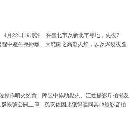
時許、4月22日19時許，在臺北市及新北市等地，先後7
過程中產生長距離、大範圍之高溫火焰，以及燃燒後產
安佐操作噴火裝置、陳昱中協助點火、江姓攝影斤拍攝及
之社群帳號公開上傳。孫安佐因此獲得連同其他短影音拍