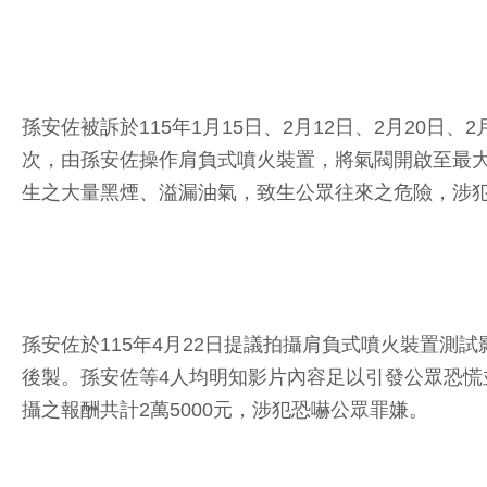
孫安佐被訴於115年1月15日、2月12日、2月20日、
次，由孫安佐操作肩負式噴火裝置，將氣閥開啟至最
生之大量黑煙、溢漏油氣，致生公眾往來之危險，涉
孫安佐於115年4月22日提議拍攝肩負式噴火裝置
後製。孫安佐等4人均明知影片內容足以引發公眾恐慌
攝之報酬共計2萬5000元，涉犯恐嚇公眾罪嫌。