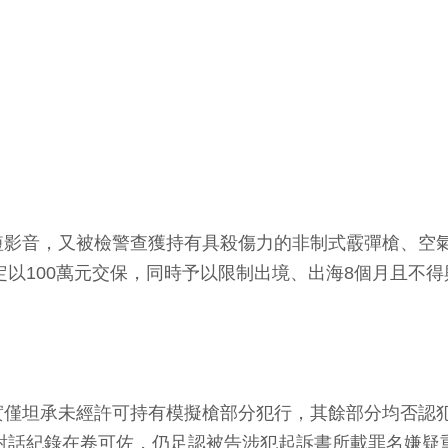
短影音，又被檢警查獲持有具殺傷力的非制式霰彈槍、空
定以100萬元交保，同時予以限制出境、出海8個月且不
實僅坦承未經許可持有模擬槍部分犯行，其餘部分均否認
E對話紀錄在卷可佐，仍足認被告涉犯起訴書所載罪名嫌疑