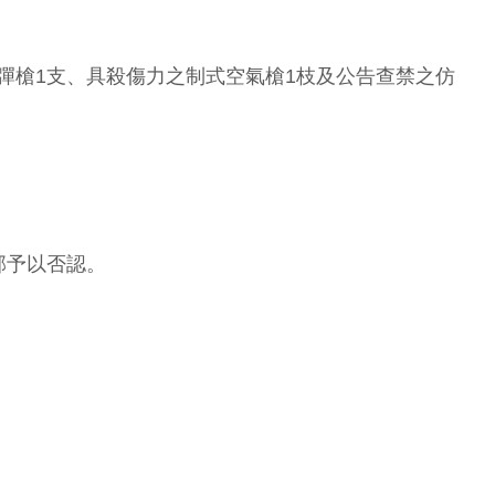
霰彈槍1支、具殺傷力之制式空氣槍1枝及公告查禁之仿
部予以否認。