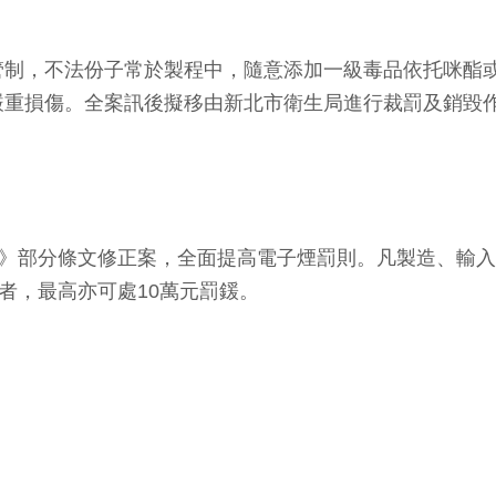
管制，不法份子常於製程中，隨意添加一級毒品依托咪酯
嚴重損傷。全案訊後擬移由新北市衛生局進行裁罰及銷毀
例》部分條文修正案，全面提高電子煙罰則。凡製造、輸
者，最高亦可處10萬元罰鍰。