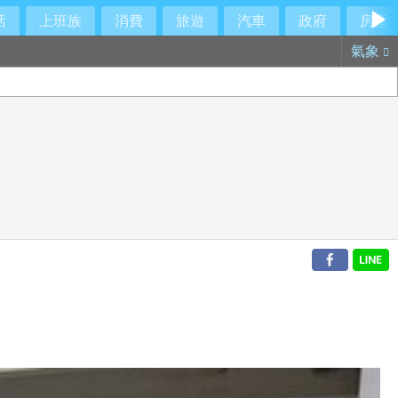
活
上班族
消費
旅遊
汽車
政府
房產
氣象