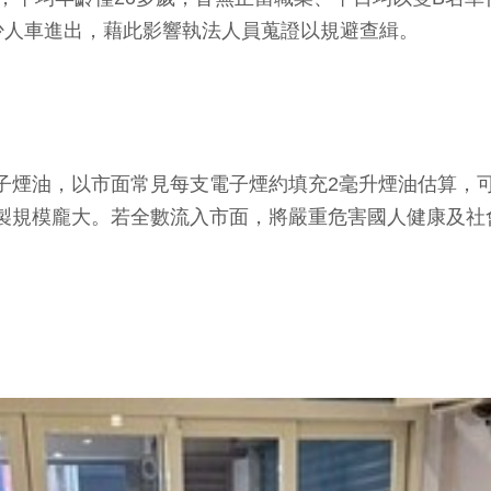
少人車進出，藉此影響執法人員蒐證以規避查緝。
子煙油，以市面常見每支電子煙約填充2毫升煙油估算，可
產製規模龐大。若全數流入市面，將嚴重危害國人健康及社