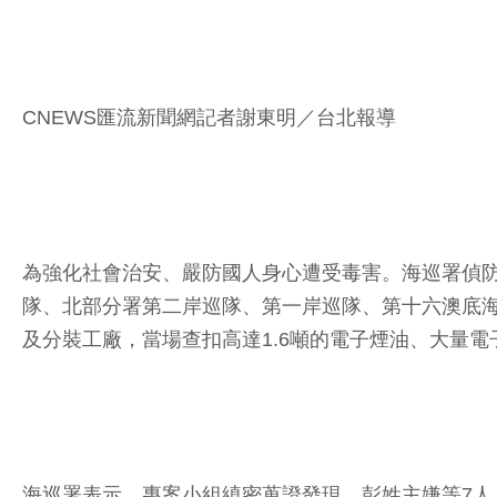
CNEWS匯流新聞網記者謝東明／台北報導
為強化社會治安、嚴防國人身心遭受毒害。海巡署偵
隊、北部分署第二岸巡隊、第一岸巡隊、第十六澳底
及分裝工廠，當場查扣高達1.6噸的電子煙油、大量
海巡署表示，專案小組縝密蒐證發現，彭姓主嫌等7人