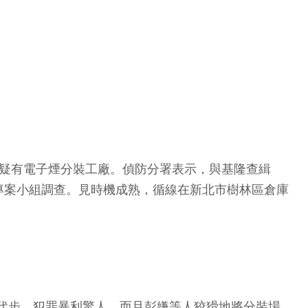
區疑有電子煙分裝工廠。偵防分署表示，與基隆查緝
專案小組調查。見時機成熟，循線在新北市樹林區倉庫
車代步，犯罪暴利驚人。而且彭嫌等人狡猾地將分裝場，