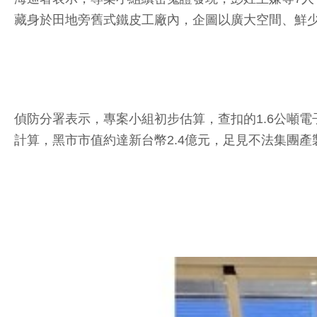
藏身於田地旁舊式鐵皮工廠內，企圖以廣大空間、鮮
偵防分署表示，專案小組初步估算，查扣的1.6公噸電
計算，黑市市值約達新台幣2.4億元，足見不法集團