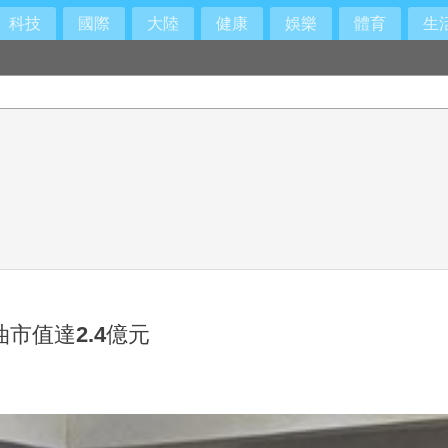
科技
國際
大陸
健康
娛樂
體育
生
市值達2.4億元