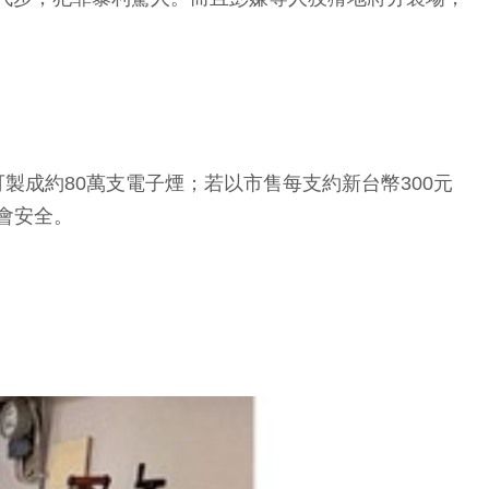
製成約80萬支電子煙；若以市售每支約新台幣300元
會安全。