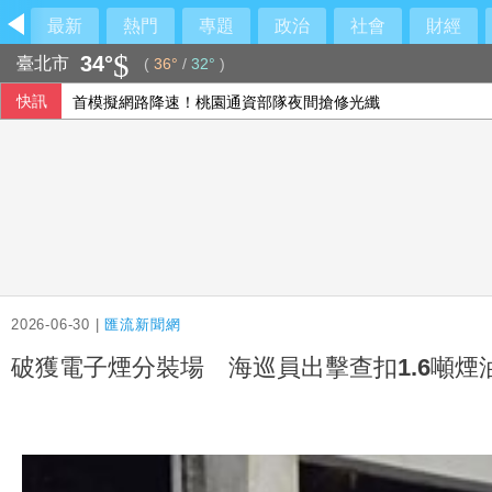
最新
熱門
專題
政治
社會
財經
34°
臺北市
(
36°
/
32°
)
快訊
首模擬網路降速！桃園通資部隊夜間搶修光纖
新台幣午盤升6.3分 暫收32.225元
肺部手術再進化 無引流管癒後更佳
台糖8月下旬協商吳乃仁案 若無合理還款方案再聲請管收
2026-06-30 |
匯流新聞網
破獲電子煙分裝場 海巡員出擊查扣1.6噸煙油