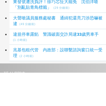
東發號遭洗負評！徐巧芯扯大罷免 沈伯洋嗆
「別亂貼青鳥標籤」
(29 分鐘前)
大聲嗆議員服務處秘書 通緝犯還亮刀涉恐嚇被
逮
(49 分鐘前)
違規停車露餡 警識破面交詐局逮33歲男車手
(1 小時前)
兆基包租代管 內政部：設聯繫諮詢窗口統一受
理
(2 小時前)
延伸閱讀
重賞蔣萬安耳光？台北人認725凱道不成功
5 小
時前
賴清德開轟台中市府 鄭照新回擊：以為台中市
民好欺騙
6 小時前