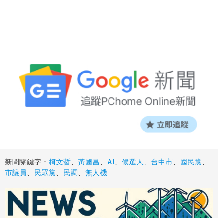
新聞關鍵字：
柯文哲
、
黃國昌
、
AI
、
候選人
、
台中市
、
國民黨
、
市議員
、
民眾黨
、
民調
、
無人機