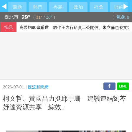
最新
熱門
專題
政治
社會
財經
29°
臺北市
氣象
(
31°
/
28°
)
快訊
高希均90歲辭世 夥伴王力行給員工公開信、朱立倫也發文悼
本國銀行上半年大賺3583億 年增2成寫同期新高
在野質疑NCC主秘協商預算 政院：委員全出缺所致
軟銀首季淨利優於預期 投資英特爾獲豐厚回報
2026-07-01 |
匯流新聞網
柯文哲、黃國昌力挺邱于珊 建議連結劉芩
妤達資源共享「綜效」