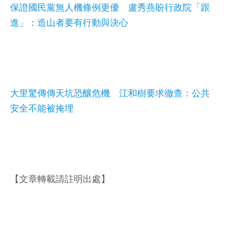
保證國民黨無人機條例更優 盧秀燕盼行政院「跟
進」：造山者要有行動與決心
大里驚傳傳天坑恐釀危機 江和樹要求徹查：公共
安全不能被掩埋
【文章轉載請註明出處】