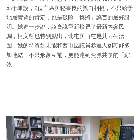
邱于珊說，2位主席與秘書長的親自相挺，不只給予
她最實質的肯定，也是破除「換將」謠言的最好證
明。她進一步說，該會議重新檢視了最新內參民
調，柯文哲也特別點出，北屯與西屯是共同生活
圈，她的特質如果能和西屯區議員參選人劉芩妤多
加連結，不只形象互補，更能達到資源共享的「綜
效」。