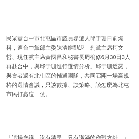
民眾黨台中市北屯區市議員參選人邱于珊日前爆
料，遭台中黨部主委陳清龍勸退。創黨主席柯文
哲、現任黨主席黃國昌和秘書長周榆修6月30日3人
再赴台中，與邱于珊進行選情分析。邱于珊透露，
與會者還有北屯區的輔選團隊，共同召開一場高規
格的選情會議，只談數據、談策略、談怎麼為北屯
市民打贏這一仗。
「這場會議，沒有猜忌，只有滿滿的作戰方針。」