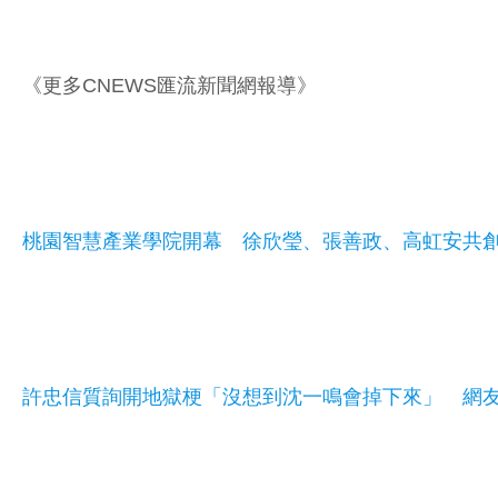
《更多CNEWS匯流新聞網報導》
桃園智慧產業學院開幕 徐欣瑩、張善政、高虹安共
許忠信質詢開地獄梗「沒想到沈一鳴會掉下來」 網