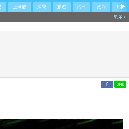
活
上班族
消費
旅遊
汽車
政府
房產
氣象