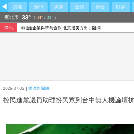
最新
熱門
專題
政治
社會
財經
33°
臺北市
(
34°
/
31°
)
快訊
阿根廷企業與華為合作 北京指美方出手阻攔
葉伊恬橫掃澳洲華裔好手 奪WTT橫濱冠軍賽首勝
東元關節模組切入四足機器狗 合作開發人形機器人
橘焱胡同：拚2028年前達百店、進軍美國穩紮穩打
2026-07-02 |
匯流新聞網
控民進黨議員助理扮民眾到台中無人機論壇