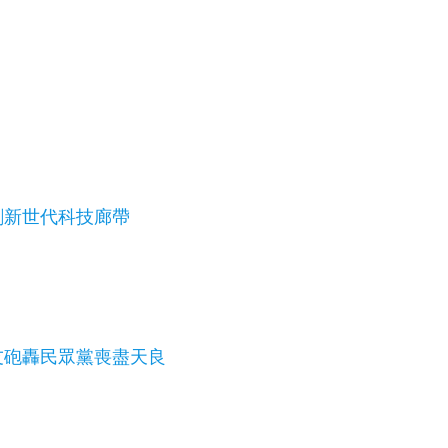
創新世代科技廊帶
友砲轟民眾黨喪盡天良