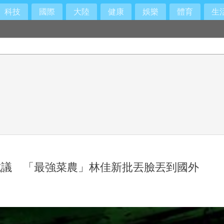
科技
國際
大陸
健康
娛樂
體育
生
抗議 「最強菜農」林佳新批丟臉丟到國外