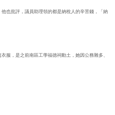
。他也批評，議員助理領的都是納稅人的辛苦錢，「納
處衣服，是之前南區工學福德祠動土，她因公務雜多、