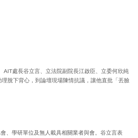
、AIT處長谷立言、立法院副院長江啟臣、立委何欣純
助理脫下背心，到論壇現場陳情抗議，讓他直批「丟臉
公協會、學研單位及無人載具相關業者與會。谷立言表