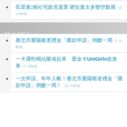
民眾黨:賴社宅政見退票 硬扯蓋太多變空餘屋
(3
小時前)
延伸閱讀
臺北市重陽敬老禮金「匯款申請」倒數一周
3 小
時前
一卡通吃喝玩樂省起來 愛金卡UniGirls收進
來
5 小時前
一次申請、年年入帳！臺北市重陽敬老禮金「匯
款申請」倒數一周！
18 小時前
金門數位縣民卡智慧升級全島支付圈啟動 限時
加碼回饋開跑
22 小時前
北捷多元過閘別搞錯 信用卡先扣錢勿緊張
1 天
前