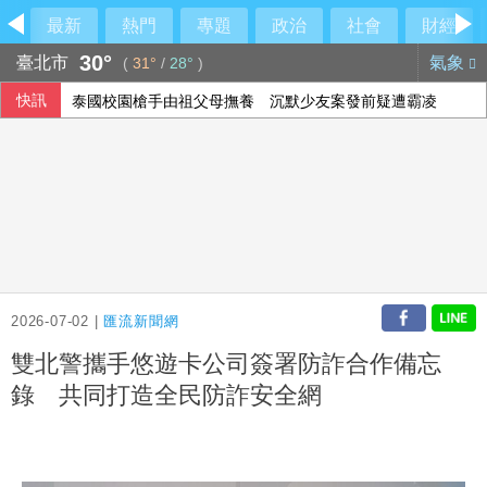
最新
熱門
專題
政治
社會
財經
30°
臺北市
氣象
(
31°
/
28°
)
快訊
泰國校園槍手由祖父母撫養 沉默少友案發前疑遭霸凌
2026-07-02 |
匯流新聞網
雙北警攜手悠遊卡公司簽署防詐合作備忘
錄 共同打造全民防詐安全網