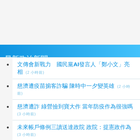
最新政治新聞
文傳會新戰力 國民黨AI發言人「鄭小文」亮
相
(2 小時前)
慈濟遭疫苗掮客詐騙 陳時中一夕變英雄
(2 小時
前)
慈濟遭詐 綠營撿到寶大作 當年防疫作為很強嗎
(3 小時前)
未來帳戶條例三讀送達政院 政院：提憲政作為
(3 小時前)