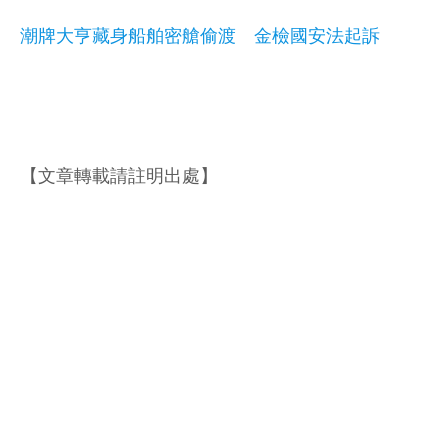
潮牌大亨藏身船舶密艙偷渡 金檢國安法起訴
【文章轉載請註明出處】