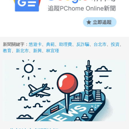
新聞關鍵字：
悠遊卡
、
典範
、
助理費
、
反詐騙
、
台北市
、
投資
、
教育
、
新北市
、
新興
、
林宜瑾