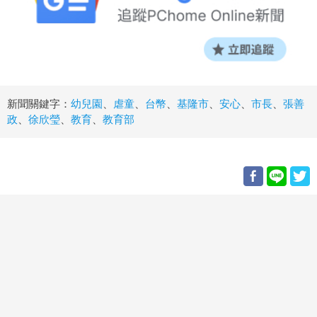
新聞關鍵字：
幼兒園
、
虐童
、
台幣
、
基隆市
、
安心
、
市長
、
張善
政
、
徐欣瑩
、
教育
、
教育部