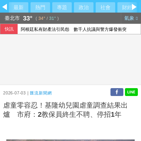
最新
熱門
專題
政治
社會
財經
33°
臺北市
氣象
(
34°
/
31°
)
快訊
阿根廷私有財產法引民怨 數千人抗議與警方爆發衝突
院區停電 政院：設備老舊欲更新盼立院儘速通過預算
人工智慧熱潮帶動需求 中國7月出口年增23.9%
印度羽球世錦賽防鳥屎再鬧場 花逾6千萬翻新場館
2026-07-03 |
匯流新聞網
虐童零容忍！基隆幼兒園虐童調查結果出
爐 市府：2教保員終生不聘、停招1年