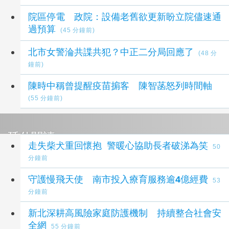
院區停電 政院：設備老舊欲更新盼立院儘速通
過預算
(45 分鐘前)
北市女警淪共諜共犯？中正二分局回應了
(48 分
鐘前)
陳時中稱曾提醒疫苗掮客 陳智菡怒列時間軸
(55 分鐘前)
延伸閱讀
走失柴犬重回懷抱 警暖心協助長者破涕為笑
50
分鐘前
守護慢飛天使 南市投入療育服務逾4億經費
53
分鐘前
新北深耕高風險家庭防護機制 持續整合社會安
全網
55 分鐘前