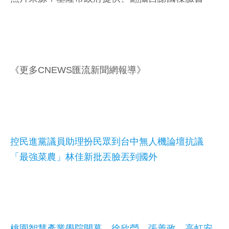
《更多CNEWS匯流新聞網報導》
控民進黨議員助理扮民眾到台中無人機論壇抗議
「最強菜農」林佳新批丟臉丟到國外
桃園智慧產業學院開幕 徐欣瑩、張善政、高虹安