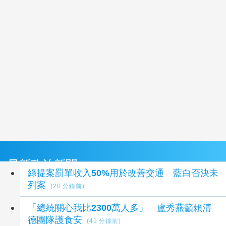
最新政治新聞
綠提案罰單收入50%用於改善交通 藍白否決未
列案
(20 分鐘前)
「總統關心我比2300萬人多」 盧秀燕籲賴清
德團隊護食安
(41 分鐘前)