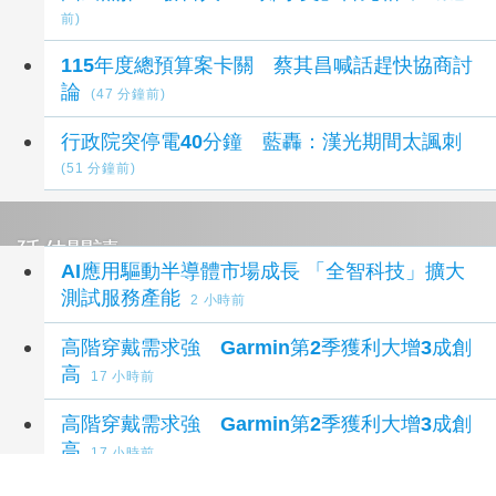
前)
115年度總預算案卡關 蔡其昌喊話趕快協商討
論
(47 分鐘前)
行政院突停電40分鐘 藍轟：漢光期間太諷刺
(51 分鐘前)
延伸閱讀
AI應用驅動半導體市場成長 「全智科技」擴大
測試服務產能
2 小時前
高階穿戴需求強 Garmin第2季獲利大增3成創
高
17 小時前
高階穿戴需求強 Garmin第2季獲利大增3成創
高
17 小時前