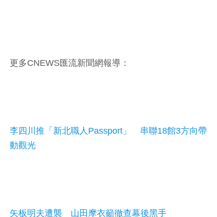
更多CNEWS匯流新聞網報導：
李四川推「新北職人Passport」 串聯18館3方向帶
動觀光
矢板明夫遭襲 山田摩衣籲徹查幕後黑手