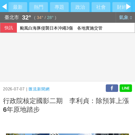
最新
熱門
專題
政治
社會
財經
32°
臺北市
氣象
(
34°
/
28°
)
快訊
颱風白海豚侵襲日本沖繩3傷 各地實施交管
前香港民主黨成員涂謹申離港赴英 與家人團聚
川普與科技業關係惹議 AI代理失控後遭兩黨共同批評
盧秀燕反酸賴清德：關心我勝過關心食安
2026-07-07 |
匯流新聞網
行政院核定國影二期 李利貞：除預算上漲
6年原地踏步