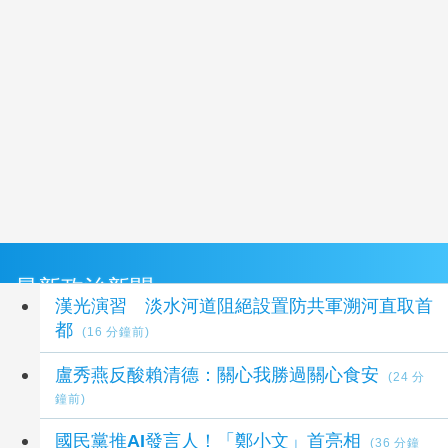
最新政治新聞
漢光演習 淡水河道阻絕設置防共軍溯河直取首
都
(16 分鐘前)
盧秀燕反酸賴清德：關心我勝過關心食安
(24 分
鐘前)
國民黨推AI發言人！「鄭小文」首亮相
(36 分鐘