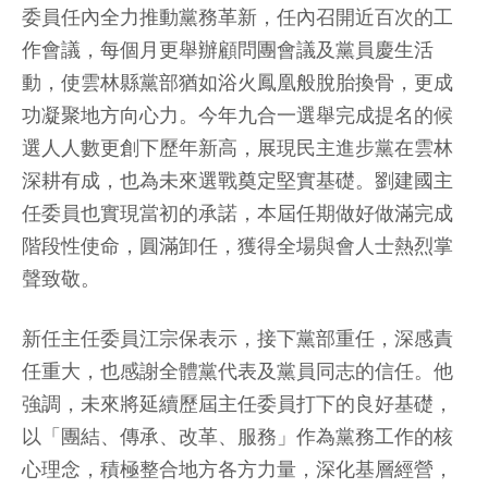
委員任內全力推動黨務革新，任內召開近百次的工
作會議，每個月更舉辦顧問團會議及黨員慶生活
動，使雲林縣黨部猶如浴火鳳凰般脫胎換骨，更成
功凝聚地方向心力。今年九合一選舉完成提名的候
選人人數更創下歷年新高，展現民主進步黨在雲林
深耕有成，也為未來選戰奠定堅實基礎。劉建國主
任委員也實現當初的承諾，本屆任期做好做滿完成
階段性使命，圓滿卸任，獲得全場與會人士熱烈掌
聲致敬。
新任主任委員江宗保表示，接下黨部重任，深感責
任重大，也感謝全體黨代表及黨員同志的信任。他
強調，未來將延續歷屆主任委員打下的良好基礎，
以「團結、傳承、改革、服務」作為黨務工作的核
心理念，積極整合地方各方力量，深化基層經營，