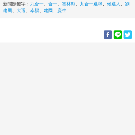
新聞關鍵字：
九合一
、
合一
、
雲林縣
、
九合一選舉
、
候選人
、
劉
建國
、
大選
、
幸福
、
建國
、
慶生