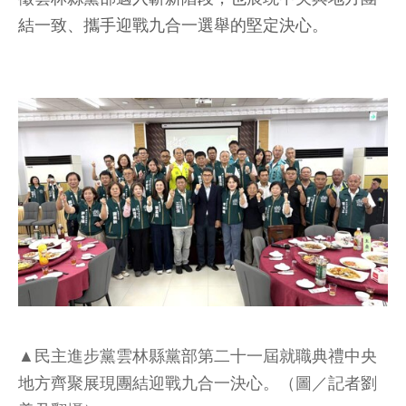
結一致、攜手迎戰九合一選舉的堅定決心。
▲民主進步黨雲林縣黨部第二十一屆就職典禮中央
地方齊聚展現團結迎戰九合一決心。（圖／記者劉