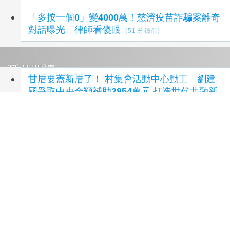
「多按一個0」變4000萬！慈濟疫苗詐騙案離奇
對話曝光 律師看傻眼
(51 分鐘前)
延伸閱讀
甘厝要蓋新厝了！ 村集會活動中心動工 劉建
國爭取中央全額補助2854萬元 打造世代共融新
據點
2 小時前
大北勢股紅壇動土 116~117年重要民俗「雲林
六房媽過爐」揭開序幕
20 小時前
2026濁水溪好空氣生活節崙背登場！親子攜手
齊體驗共創永續幸福家園
20 小時前
教育文化盃全國圍棋公開賽首度移師林內 劉建
國：讓圍棋文化向下扎根、走進地方
1 天前