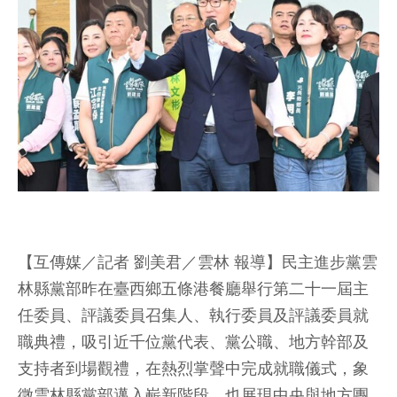
【互傳媒／記者 劉美君／雲林 報導】民主進步黨雲
林縣黨部昨在臺西鄉五條港餐廳舉行第二十一屆主
任委員、評議委員召集人、執行委員及評議委員就
職典禮，吸引近千位黨代表、黨公職、地方幹部及
支持者到場觀禮，在熱烈掌聲中完成就職儀式，象
徵雲林縣黨部邁入嶄新階段，也展現中央與地方團