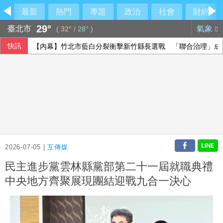
最新
熱門
專題
政治
社會
財經
29°
臺北市
氣象
(
32°
/
28°
)
快訊
【內幕】竹北市藍白分裂衝擊新竹縣長選戰 「聯合治理」成
「多按一個0」變4000萬！慈濟疫苗詐騙案離奇對話曝光 律
慈濟10億騙局超驚人對話！律師：貧窮限想像
中職雄鷹簽下永田颯太郎 12日加盟儀式公布合約
2026-07-05 |
互傳媒
民主進步黨雲林縣黨部第二十一屆就職典禮
中央地方齊聚展現團結迎戰九合一決心