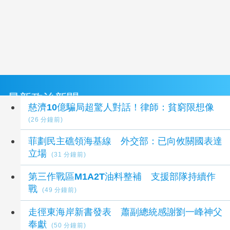
最新政治新聞
慈濟10億騙局超驚人對話！律師：貧窮限想像
(26 分鐘前)
菲劃民主礁領海基線 外交部：已向攸關國表達
立場
(31 分鐘前)
第三作戰區M1A2T油料整補 支援部隊持續作
戰
(49 分鐘前)
走徑東海岸新書發表 蕭副總統感謝劉一峰神父
奉獻
(50 分鐘前)