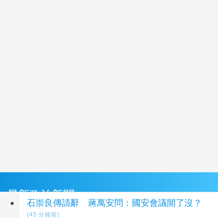
最新政治新聞
石崇良傳請辭 蔣萬安問：國安會議開了沒？
(45 分鐘前)