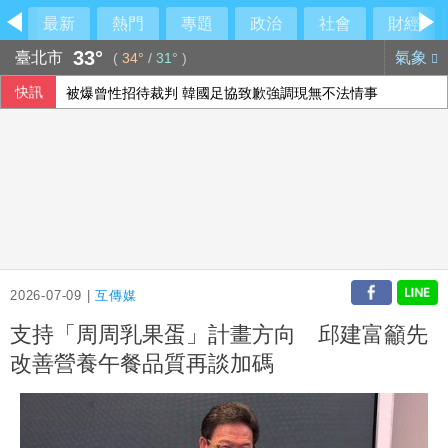
最新
熱門
專題
政治
社會
財經
33°
臺北市
氣象
(
34°
/
31°
)
快訊
被爆曾性招待裁判 韓國足協致歉強調現無不法情事
颱風昌鴻恐撲向日本 可能從東北登陸並穿越本州
石崇良傳請辭 蔣萬安問：國安會議開了沒？
川普提名布蘭希任司法部長 獲凱西迪力挺清除障礙
2026-07-09 |
互傳媒
支持「周周乳果蛋」計畫方向 邱建富籲先
改善營養午餐品質再談加碼