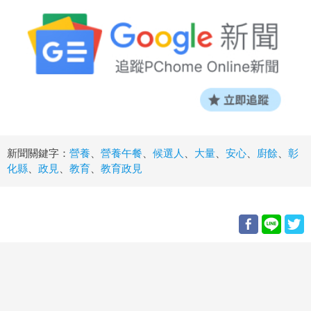
新聞關鍵字：
營養
、
營養午餐
、
候選人
、
大量
、
安心
、
廚餘
、
彰
化縣
、
政見
、
教育
、
教育政見