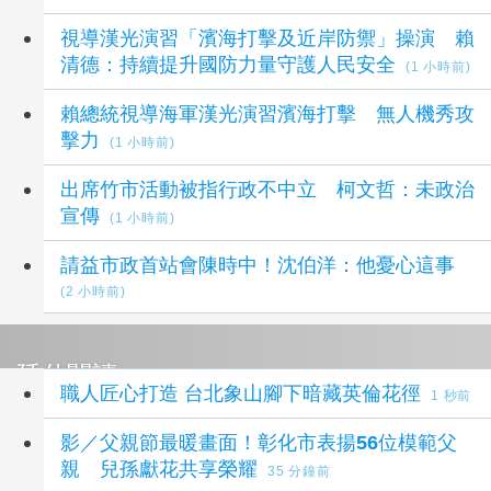
視導漢光演習「濱海打擊及近岸防禦」操演 賴
清德：持續提升國防力量守護人民安全
(1 小時前)
賴總統視導海軍漢光演習濱海打擊 無人機秀攻
擊力
(1 小時前)
出席竹市活動被指行政不中立 柯文哲：未政治
宣傳
(1 小時前)
請益市政首站會陳時中！沈伯洋：他憂心這事
(2 小時前)
延伸閱讀
職人匠心打造 台北象山腳下暗藏英倫花徑
1 秒前
影／父親節最暖畫面！彰化市表揚56位模範父
親 兒孫獻花共享榮耀
35 分鐘前