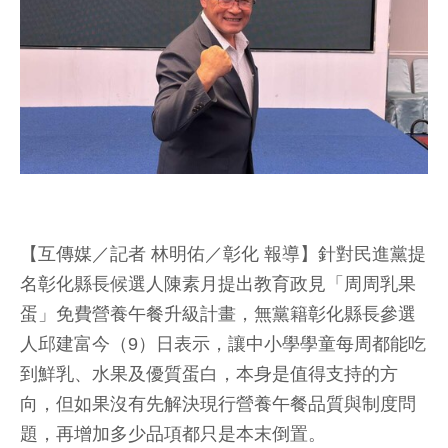
【互傳媒／記者 林明佑／彰化 報導】針對民進黨提
名彰化縣長候選人陳素月提出教育政見「周周乳果
蛋」免費營養午餐升級計畫，無黨籍彰化縣長參選
人邱建富今（9）日表示，讓中小學學童每周都能吃
到鮮乳、水果及優質蛋白，本身是值得支持的方
向，但如果沒有先解決現行營養午餐品質與制度問
題，再增加多少品項都只是本末倒置。