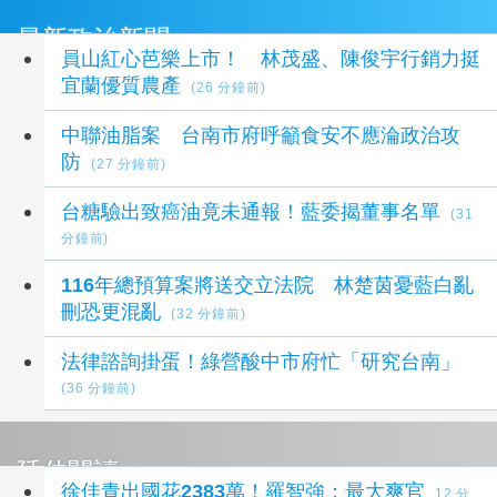
最新政治新聞
員山紅心芭樂上市！ 林茂盛、陳俊宇行銷力挺
宜蘭優質農產
(26 分鐘前)
中聯油脂案 台南市府呼籲食安不應淪政治攻
防
(27 分鐘前)
台糖驗出致癌油竟未通報！藍委揭董事名單
(31
分鐘前)
116年總預算案將送交立法院 林楚茵憂藍白亂
刪恐更混亂
(32 分鐘前)
法律諮詢掛蛋！綠營酸中市府忙「研究台南」
(36 分鐘前)
延伸閱讀
徐佳青出國花2383萬！羅智強：最大爽官
12 分