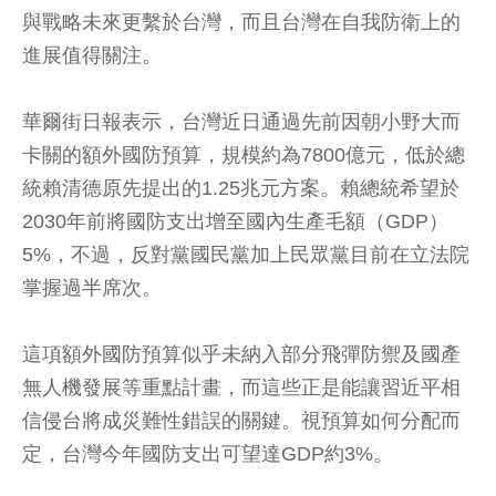
與戰略未來更繫於台灣，而且台灣在自我防衛上的
進展值得關注。
華爾街日報表示，台灣近日通過先前因朝小野大而
卡關的額外國防預算，規模約為7800億元，低於總
統賴清德原先提出的1.25兆元方案。賴總統希望於
2030年前將國防支出增至國內生產毛額（GDP）
5%，不過，反對黨國民黨加上民眾黨目前在立法院
掌握過半席次。
這項額外國防預算似乎未納入部分飛彈防禦及國產
無人機發展等重點計畫，而這些正是能讓習近平相
信侵台將成災難性錯誤的關鍵。視預算如何分配而
定，台灣今年國防支出可望達GDP約3%。