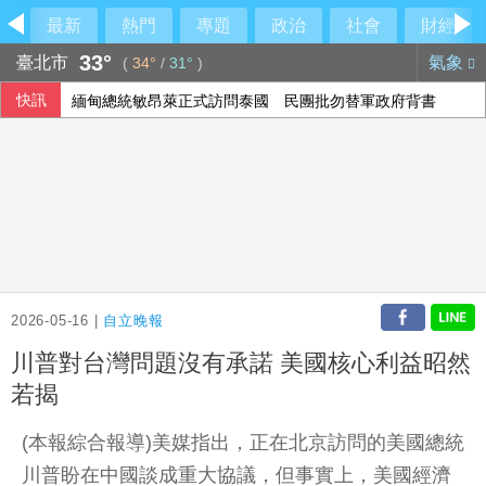
最新
熱門
專題
政治
社會
財經
33°
臺北市
氣象
(
34°
/
31°
)
快訊
緬甸總統敏昂萊正式訪問泰國 民團批勿替軍政府背書
台糖驗出致癌油竟未通報！藍委揭董事名單
法律諮詢掛蛋！綠營酸中市府忙「研究台南」
梅西梅開二度 登北美聯賽盃歷史進球王
2026-05-16 |
自立晚報
川普對台灣問題沒有承諾 美國核心利益昭然
若揭
(本報綜合報導)美媒指出，正在北京訪問的美國總統
川普盼在中國談成重大協議，但事實上，美國經濟