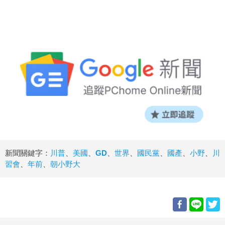
新聞關鍵字：
川普
、
美國
、
GD
、
世界
、
國民黨
、
國產
、
小野
、
川
習會
、
年前
、
朝小野大