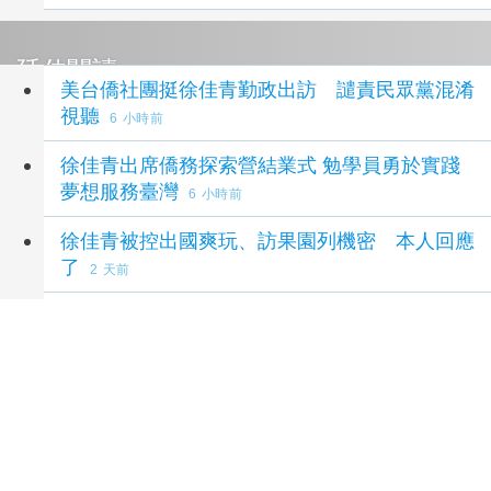
延伸閱讀
美台僑社團挺徐佳青勤政出訪 譴責民眾黨混淆
視聽
6 小時前
徐佳青出席僑務探索營結業式 勉學員勇於實踐
夢想服務臺灣
6 小時前
徐佳青被控出國爽玩、訪果園列機密 本人回應
了
2 天前
【藍蝴蝶專欄】26天、7國、115萬：徐佳青帶
回的不是成果，而是民怨
3 天前
李姸慧赴大底特律僑商座談 探討產學媒合與僑
青連結
3 天前