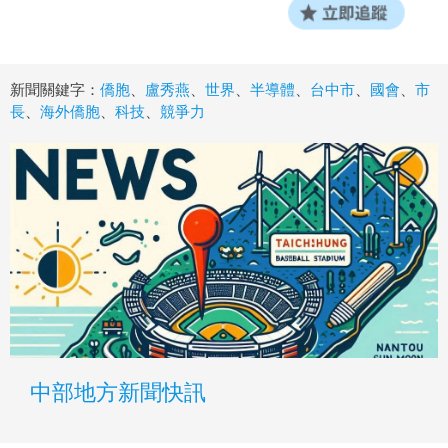
新聞關鍵字：
僑胞
、
盧秀燕
、
世界
、
半導體
、
台中市
、
國會
、
市
長
、
海外僑胞
、
科技
、
競爭力
中部地方新聞快訊