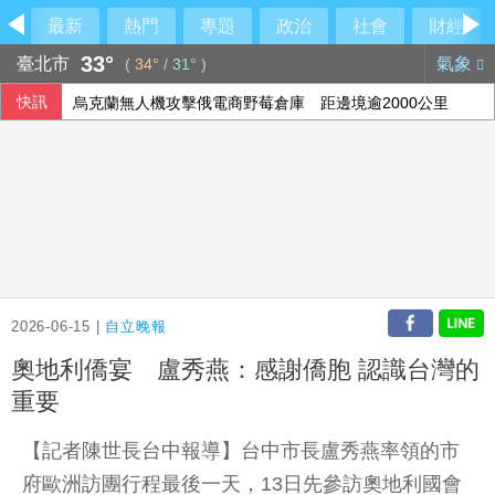
最新
熱門
專題
政治
社會
財經
33°
臺北市
氣象
(
34°
/
31°
)
快訊
烏克蘭無人機攻擊俄電商野莓倉庫 距邊境逾2000公里
石崇良、姜至剛真請辭？莊瑞雄一句震撼回應
南港LaLaport裝潢鷹架倒塌疑砸人 北市府派員了解
日本試射戰斧飛彈 中國國防部：高度警惕
2026-06-15 |
自立晚報
奧地利僑宴 盧秀燕：感謝僑胞 認識台灣的
重要
【記者陳世長台中報導】台中市長盧秀燕率領的市
府歐洲訪團行程最後一天，13日先參訪奧地利國會