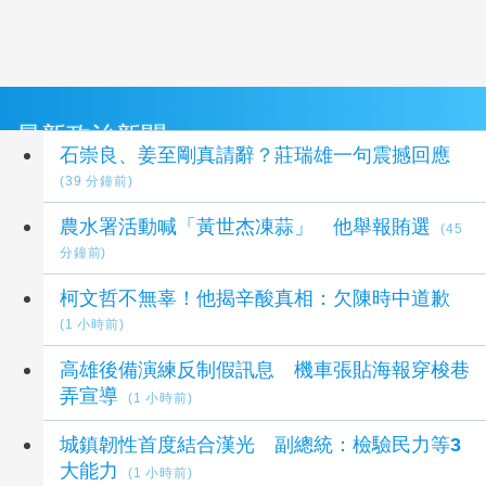
最新政治新聞
石崇良、姜至剛真請辭？莊瑞雄一句震撼回應
(39 分鐘前)
農水署活動喊「黃世杰凍蒜」 他舉報賄選
(45
分鐘前)
柯文哲不無辜！他揭辛酸真相：欠陳時中道歉
(1 小時前)
高雄後備演練反制假訊息 機車張貼海報穿梭巷
弄宣導
(1 小時前)
城鎮韌性首度結合漢光 副總統：檢驗民力等3
大能力
(1 小時前)