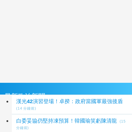
最新政治新聞
漢光42演習登場！卓揆：政府當國軍最強後盾
(14 分鐘前)
白委妥協仍堅持凍預算！韓國瑜笑虧陳清龍
(15
分鐘前)