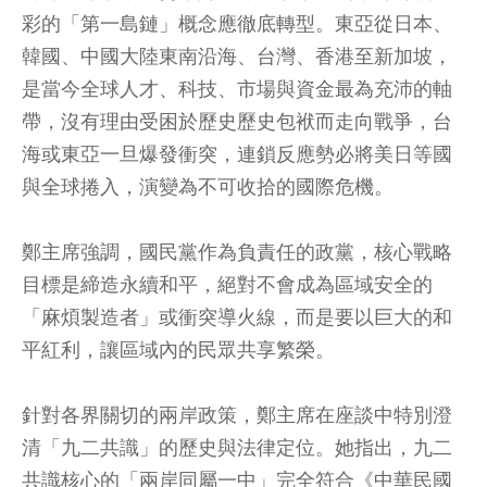
彩的「第一島鏈」概念應徹底轉型。東亞從日本、
韓國、中國大陸東南沿海、台灣、香港至新加坡，
是當今全球人才、科技、市場與資金最為充沛的軸
帶，沒有理由受困於歷史歷史包袱而走向戰爭，台
海或東亞一旦爆發衝突，連鎖反應勢必將美日等國
與全球捲入，演變為不可收拾的國際危機。
鄭主席強調，國民黨作為負責任的政黨，核心戰略
目標是締造永續和平，絕對不會成為區域安全的
「麻煩製造者」或衝突導火線，而是要以巨大的和
平紅利，讓區域內的民眾共享繁榮。
針對各界關切的兩岸政策，鄭主席在座談中特別澄
清「九二共識」的歷史與法律定位。她指出，九二
共識核心的「兩岸同屬一中」完全符合《中華民國