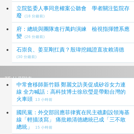
立院監委人事同意權案公聽會 學者關注監院存
廢
(18 分鐘前)
府：總統與團隊進行萬鈞演練 檢視指揮體系應
變
(26 分鐘前)
石崇良、姜至剛扛責？殷瑋挖鐵證直攻賴清德
(30 分鐘前)
延伸閱讀
中常會移師新竹縣 鄭麗文訪美促成矽谷女力連
線 全力喊話：高科技博士徐欣瑩是帶動台灣的
火車頭
13 小時前
國民黨：外交部回應菲律賓在民主礁劃設領海基
線「輕描淡寫」 痛批賴清德總統已成「三不敢
總統」
15 小時前