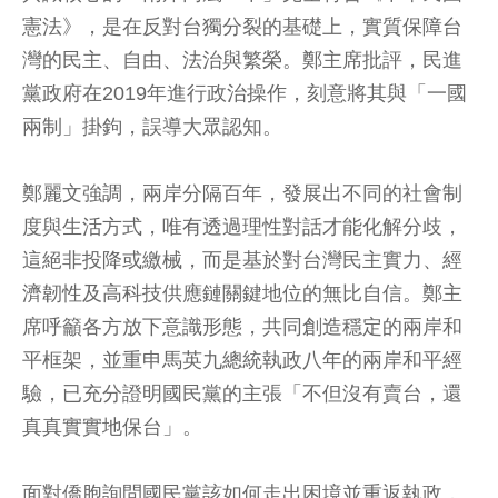
憲法》，是在反對台獨分裂的基礎上，實質保障台
灣的民主、自由、法治與繁榮。鄭主席批評，民進
黨政府在2019年進行政治操作，刻意將其與「一國
兩制」掛鉤，誤導大眾認知。
鄭麗文強調，兩岸分隔百年，發展出不同的社會制
度與生活方式，唯有透過理性對話才能化解分歧，
這絕非投降或繳械，而是基於對台灣民主實力、經
濟韌性及高科技供應鏈關鍵地位的無比自信。鄭主
席呼籲各方放下意識形態，共同創造穩定的兩岸和
平框架，並重申馬英九總統執政八年的兩岸和平經
驗，已充分證明國民黨的主張「不但沒有賣台，還
真真實實地保台」。
面對僑胞詢問國民黨該如何走出困境並重返執政，