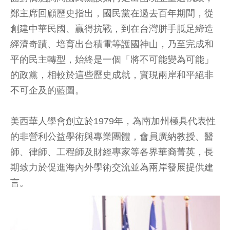
鄭主席回顧歷史指出，國民黨在過去百年期間，從
創建中華民國、贏得抗戰，到在台灣胼手胝足締造
經濟奇蹟、培育出台積電等護國神山，乃至完成和
平的民主轉型，始終是一個「將不可能變為可能」
的政黨，相較於這些歷史成就，實現兩岸和平絕非
不可企及的藍圖。
美西華人學會創立於1979年，為南加州極具代表性
的非營利公益學術與專業團體，會員廣納教授、醫
師、律師、工程師及財經專家等各界華裔菁英，長
期致力於促進海內外學術交流並為兩岸發展提供建
言。