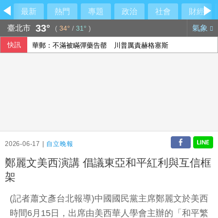
最新
熱門
專題
政治
社會
財經
33°
臺北市
氣象
(
34°
/
31°
)
快訊
華郵：不滿被瞞彈藥告罄 川普厲責赫格塞斯
民眾黨控徐佳青帶兒登東沙島 監院開罰
中國國徽貼進台中社宅！市府認AI出包
石崇良、姜至剛扛責？殷瑋挖鐵證直攻賴清德
2026-06-17 |
自立晚報
鄭麗文美西演講 倡議東亞和平紅利與互信框
架
(記者蕭文彥台北報導)中國國民黨主席鄭麗文於美西
時間6月15日，出席由美西華人學會主辦的「和平繁