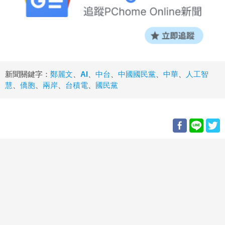
新聞關鍵字：
鄭麗文
、
AI
、
中台
、
中國國民黨
、
中華
、
人工智
慧
、
僑胞
、
兩岸
、
台積電
、
國民黨