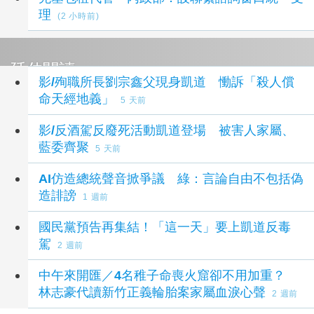
理
(2 小時前)
延伸閱讀
影/殉職所長劉宗鑫父現身凱道 慟訴「殺人償
命天經地義」
5 天前
影/反酒駕反廢死活動凱道登場 被害人家屬、
藍委齊聚
5 天前
AI仿造總統聲音掀爭議 綠：言論自由不包括偽
造誹謗
1 週前
國民黨預告再集結！「這一天」要上凱道反毒
駕
2 週前
中午來開匯／4名稚子命喪火窟卻不用加重？
林志豪代讀新竹正義輪胎案家屬血淚心聲
2 週前