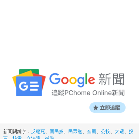
新聞關鍵字：
反廢死
、
國民黨
、
民眾黨
、
全國
、
公投
、
大選
、
投
票
、
核電
、
立法院
、
補貼