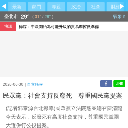
最新
熱門
專題
政治
社會
財經
29°
臺北市
氣象
(
31°
/
28°
)
快訊
德媒：中歐開始為可能升級的貿易摩擦做準備
威力彩第115063期 頭獎槓龜
高希均90歲辭世 夥伴王力行給員工公開信、朱立倫也發文悼
國銀個人放款旺 6月大增2575億寫史上單月新高
2026-06-30 |
自立晚報
民眾黨：社會支持反廢死 尊重國民黨提案
(記者郭泰源台北報導)民眾黨立法院黨團總召陳清龍
今天表示，反廢死有高度社會支持，尊重國民黨團
大選併行公投提案。