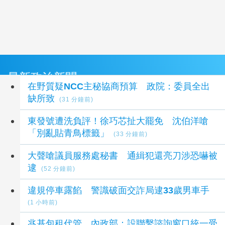
最新政治新聞
在野質疑NCC主秘協商預算 政院：委員全出
缺所致
(31 分鐘前)
東發號遭洗負評！徐巧芯扯大罷免 沈伯洋嗆
「別亂貼青鳥標籤」
(33 分鐘前)
大聲嗆議員服務處秘書 通緝犯還亮刀涉恐嚇被
逮
(52 分鐘前)
違規停車露餡 警識破面交詐局逮33歲男車手
(1 小時前)
兆基包租代管 內政部：設聯繫諮詢窗口統一受