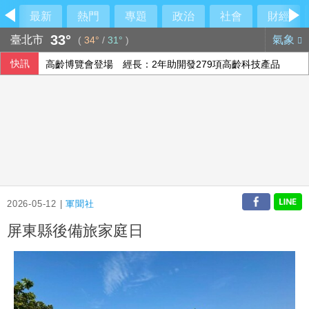
最新
熱門
專題
政治
社會
財經
33°
臺北市
氣象
(
34°
/
31°
)
快訊
高齡博覽會登場 經長：2年助開發279項高齡科技產品
阿根廷私有財產法引民怨 數千人抗議與警方爆發衝突
人工智慧熱潮帶動需求 中國7月出口年增23.9%
北市女警淪共諜共犯？中正二分局回應了
2026-05-12 |
軍聞社
屏東縣後備旅家庭日