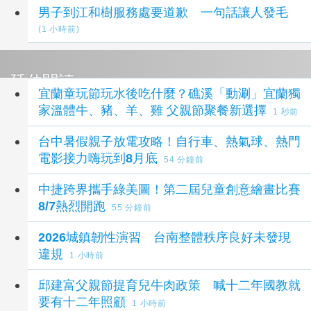
男子到江和樹服務處要道歉 一句話讓人發毛
(1 小時前)
延伸閱讀
宜蘭童玩節玩水後吃什麼？礁溪「動涮」宜蘭獨
家溫體牛、豬、羊、雞 父親節聚餐新選擇
1 秒前
台中暑假親子放電攻略！自行車、熱氣球、熱門
電影接力嗨玩到8月底
54 分鐘前
中捷跨界攜手綠美圖！第二屆兒童創意繪畫比賽
8/7熱烈開跑
55 分鐘前
2026城鎮韌性演習 台南整體秩序良好未發現
違規
1 小時前
邱建富父親節提育兒牛肉政策 喊十二年國教就
要有十二年照顧
1 小時前