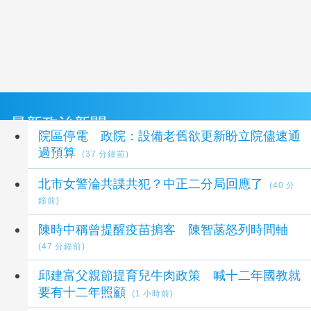
最新政治新聞
院區停電 政院：設備老舊欲更新盼立院儘速通
過預算
(37 分鐘前)
北市女警淪共諜共犯？中正二分局回應了
(40 分
鐘前)
陳時中稱曾提醒疫苗掮客 陳智菡怒列時間軸
(47 分鐘前)
邱建富父親節提育兒牛肉政策 喊十二年國教就
要有十二年照顧
(1 小時前)