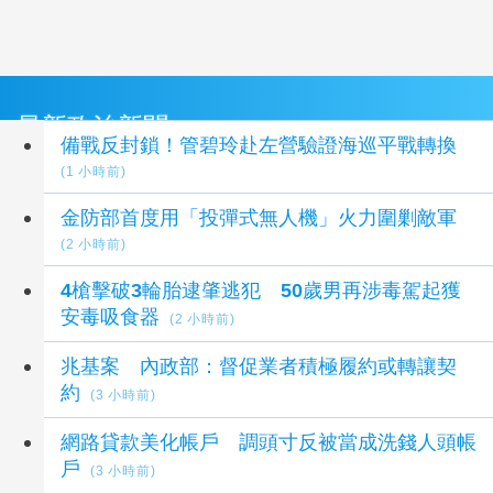
最新政治新聞
備戰反封鎖！管碧玲赴左營驗證海巡平戰轉換
(1 小時前)
金防部首度用「投彈式無人機」火力圍剿敵軍
(2 小時前)
4槍擊破3輪胎逮肇逃犯 50歲男再涉毒駕起獲
安毒吸食器
(2 小時前)
兆基案 內政部：督促業者積極履約或轉讓契
約
(3 小時前)
網路貸款美化帳戶 調頭寸反被當成洗錢人頭帳
戶
(3 小時前)