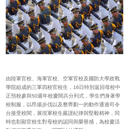
由陸軍官校、海軍官校、空軍官校及國防大學政戰
學院組成的三軍四校官校生，16日特別返回母校中
正預校參與50週年校慶閱兵分列式，學生們身著學
校制服，以昂揚步伐以及整齊劃一的動作通過司令
台接受校閱，展現軍校生嚴謹紀律與堅毅精神，同
時也彰顯官校生對母校的認同與榮譽感，為校慶活