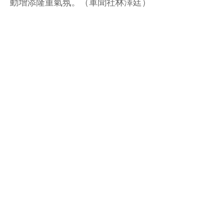
動增添隆重氣氛。（軍聞社林澤廷）