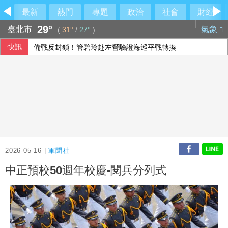
最新
熱門
專題
政治
社會
財經
29°
臺北市
氣象
(
31°
/
27°
)
快訊
備戰反封鎖！管碧玲赴左營驗證海巡平戰轉換
今彩539第115192期 頭獎1注中獎
俄軍空襲烏克蘭首都基輔及周邊區域 造成4人喪命
2026-05-16 |
軍聞社
中正預校50週年校慶-閱兵分列式