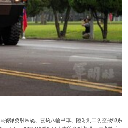
2B飛彈發射系統、雲豹八輪甲車、陸射劍二防空飛彈系