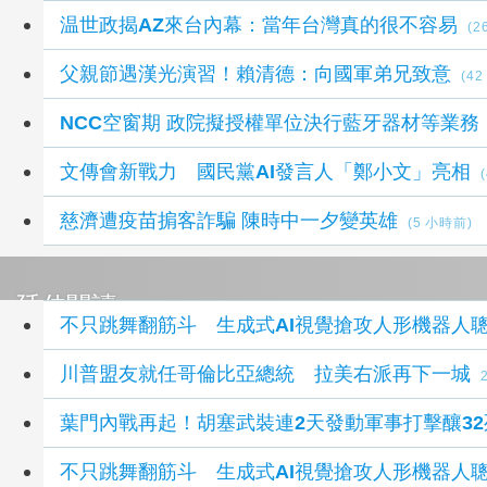
最新政治新聞
温世政揭AZ來台內幕：當年台灣真的很不容易
(2
父親節遇漢光演習！賴清德：向國軍弟兄致意
(4
NCC空窗期 政院擬授權單位決行藍牙器材等業務
文傳會新戰力 國民黨AI發言人「鄭小文」亮相
慈濟遭疫苗掮客詐騙 陳時中一夕變英雄
(5 小時前)
延伸閱讀
不只跳舞翻筋斗 生成式AI視覺搶攻人形機器人
川普盟友就任哥倫比亞總統 拉美右派再下一城
葉門內戰再起！胡塞武裝連2天發動軍事打擊釀32
不只跳舞翻筋斗 生成式AI視覺搶攻人形機器人