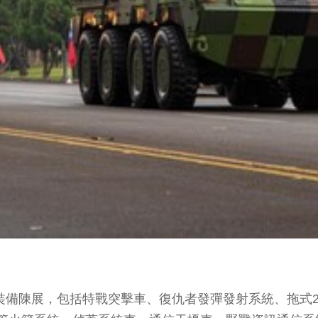
及裝備陳展，包括特戰突擊車、復仇者發彈發射系統、拖式