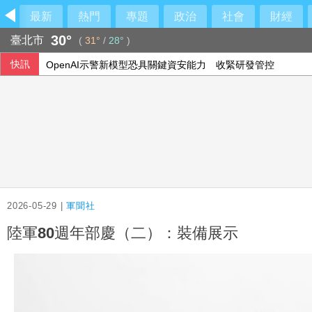
最新
熱門
專題
政治
社會
財經
30°
臺北市
(
31°
/
28°
)
快訊
OpenAI示警新模型恐具關鍵資安能力 收緊研發管控
人形機器人眼手協調 台廠供應鏈從頭到腳就定位
川普盟友就任哥倫比亞總統 拉美右派再下一城
温世政揭AZ來台內幕：當年台灣真的很不容易
2026-05-29 |
軍聞社
陸軍80週年部慶（二）：裝備展示