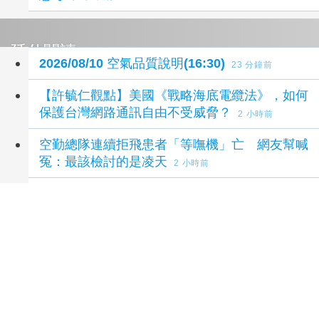
延伸閱讀
2026/08/10 空氣品質說明(16:30)
23 分鐘前
【許毓仁觀點】美國《戰略海底電纜法》，如何
保護台灣網路通訊自由不受威脅？
2 小時前
空勤總隊連續拒飛患者「等嘸機」亡 網友幫喊
冤：最該檢討的是凌天
2 小時前
澎湖13子女擠10坪「垃圾屋」 母親離家8個月
貼公告稱愛孩子
3 小時前
雄風飛彈發射車部署澎湖 學者：強化反艦作戰
能力
5 小時前