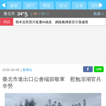
最新
熱門
專題
政治
社會
財經
34°
臺北市
氣象
(
36°
/
32°
)
快訊
熊本災民照片疑遭AI偽造 網路瘋傳甚至引發威脅
國中生淡水沙崙戲水被沖離岸 海巡艇協尋救起
被動元件雙雄營收報喜！國巨、華新科站高點
蔣萬安質疑疫苗資料塗黑 沈伯洋：夏莉絲兒虐資料才被蓋牌
2026-06-08 |
軍聞社
臺北市進出口公會端節敬軍 慰勉澎湖官兵
辛勞