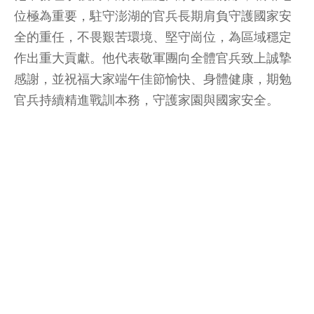
位極為重要，駐守澎湖的官兵長期肩負守護國家安
全的重任，不畏艱苦環境、堅守崗位，為區域穩定
作出重大貢獻。他代表敬軍團向全體官兵致上誠摯
感謝，並祝福大家端午佳節愉快、身體健康，期勉
官兵持續精進戰訓本務，守護家園與國家安全。