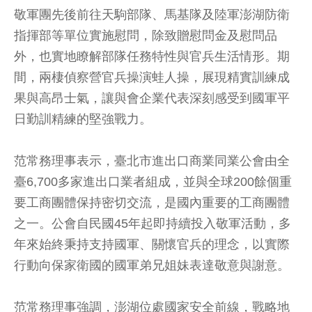
敬軍團先後前往天駒部隊、馬基隊及陸軍澎湖防衛
指揮部等單位實施慰問，除致贈慰問金及慰問品
外，也實地瞭解部隊任務特性與官兵生活情形。期
間，兩棲偵察營官兵操演蛙人操，展現精實訓練成
果與高昂士氣，讓與會企業代表深刻感受到國軍平
日勤訓精練的堅強戰力。
范常務理事表示，臺北市進出口商業同業公會由全
臺6,700多家進出口業者組成，並與全球200餘個重
要工商團體保持密切交流，是國內重要的工商團體
之一。公會自民國45年起即持續投入敬軍活動，多
年來始終秉持支持國軍、關懷官兵的理念，以實際
行動向保家衛國的國軍弟兄姐妹表達敬意與謝意。
范常務理事強調，澎湖位處國家安全前線，戰略地