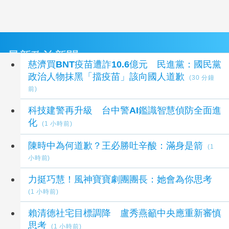
最新政治新聞
慈濟買BNT疫苗遭詐10.6億元 民進黨：國民黨
政治人物抹黑「擋疫苗」該向國人道歉
(30 分鐘
前)
科技建警再升級 台中警AI鑑識智慧偵防全面進
化
(1 小時前)
陳時中為何道歉？王必勝吐辛酸：滿身是箭
(1
小時前)
力挺巧慧！風神寶寶劇團團長：她會為你思考
(1 小時前)
賴清德社宅目標調降 盧秀燕籲中央應重新審慎
思考
(1 小時前)