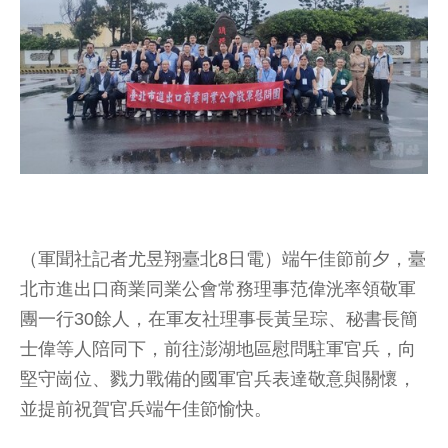
（軍聞社記者尤昱翔臺北8日電）端午佳節前夕，臺
北市進出口商業同業公會常務理事范偉洸率領敬軍
團一行30餘人，在軍友社理事長黃呈琮、秘書長簡
士偉等人陪同下，前往澎湖地區慰問駐軍官兵，向
堅守崗位、戮力戰備的國軍官兵表達敬意與關懷，
並提前祝賀官兵端午佳節愉快。