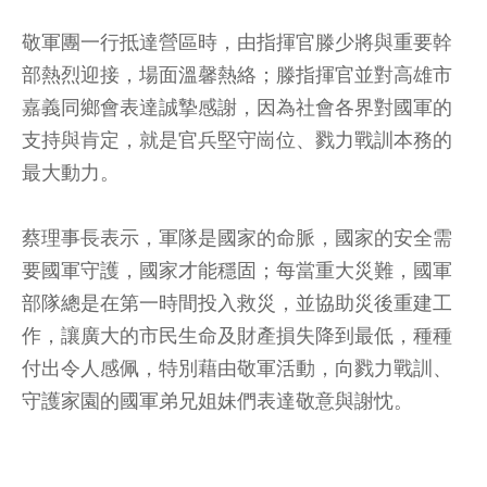
敬軍團一行抵達營區時，由指揮官滕少將與重要幹
部熱烈迎接，場面溫馨熱絡；滕指揮官並對高雄市
嘉義同鄉會表達誠摯感謝，因為社會各界對國軍的
支持與肯定，就是官兵堅守崗位、戮力戰訓本務的
最大動力。
蔡理事長表示，軍隊是國家的命脈，國家的安全需
要國軍守護，國家才能穩固；每當重大災難，國軍
部隊總是在第一時間投入救災，並協助災後重建工
作，讓廣大的市民生命及財產損失降到最低，種種
付出令人感佩，特別藉由敬軍活動，向戮力戰訓、
守護家園的國軍弟兄姐妹們表達敬意與謝忱。