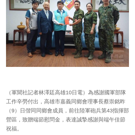
（軍聞社記者林澤廷高雄10日電）為感謝國軍部隊
工作辛勞付出，高雄市嘉義同鄉會理事長蔡崇銘昨
（9）日偕同同鄉會成員，前往陸軍砲兵第43指揮部
營區，致贈端節慰問金，表達誠摯感謝與端午佳節
祝福。