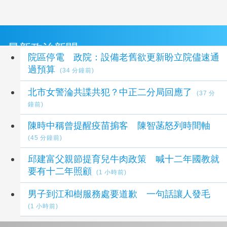
最新政治新聞
院區停電 政院：設備老舊欲更新盼立院儘速通
過預算
(34 分鐘前)
北市女警淪共諜共犯？中正二分局回應了
(37 分
鐘前)
陳時中稱曾提醒疫苗掮客 陳智菡怒列時間軸
(45 分鐘前)
邱建富父親節提育兒牛肉政策 喊十二年國教就
要有十二年照顧
(1 小時前)
男子到江和樹服務處要道歉 一句話讓人發毛
(1 小時前)