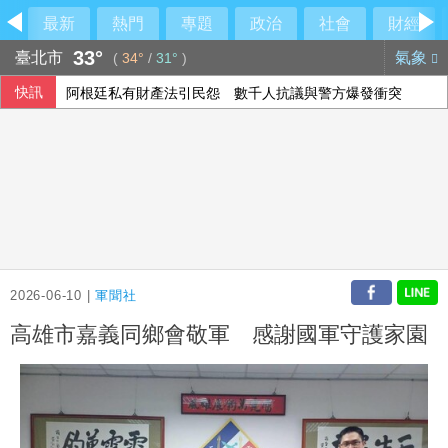
最新
熱門
專題
政治
社會
財經
33°
臺北市
氣象
(
34°
/
31°
)
快訊
阿根廷私有財產法引民怨 數千人抗議與警方爆發衝突
「六都電競 x 傳說對決城市賽」桃園站本周日開戰 職業選手、
公視反凍刪預算連署7天破15萬 喊話：公共媒體屬於每位台
人工智慧熱潮帶動需求 中國7月出口年增23.9%
2026-06-10 |
軍聞社
高雄市嘉義同鄉會敬軍 感謝國軍守護家園