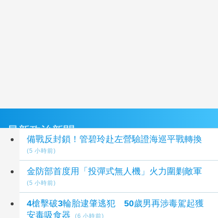
最新政治新聞
備戰反封鎖！管碧玲赴左營驗證海巡平戰轉換
(5 小時前)
金防部首度用「投彈式無人機」火力圍剿敵軍
(5 小時前)
4槍擊破3輪胎逮肇逃犯 50歲男再涉毒駕起獲
安毒吸食器
(6 小時前)