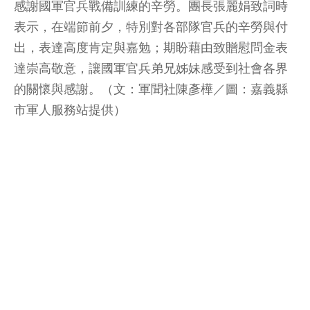
感謝國軍官兵戰備訓練的辛勞。團長張麗娟致詞時
表示，在端節前夕，特別對各部隊官兵的辛勞與付
出，表達高度肯定與嘉勉；期盼藉由致贈慰問金表
達崇高敬意，讓國軍官兵弟兄姊妹感受到社會各界
的關懷與感謝。（文：軍聞社陳彥樺／圖：嘉義縣
市軍人服務站提供）