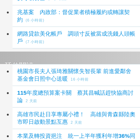
兆基案 內政部：督促業者積極履約或轉讓契
約
(6 小時前)
網路貸款美化帳戶 調頭寸反被當成洗錢人頭帳
戶
(7 小時前)
延伸閱讀
桃園市長夫人張琦雅關懷失智長輩 前進愛鄰舍
基金會日照中心送暖
16 小時前
115年度總預算案卡關 蔡其昌喊話趕快協商討
論
2 天前
高雄市民赴日享專屬小禮！ 高雄與青森縣陸奧
市即日啟動景點互惠
2 天前
本業及轉投資挹注 統一上半年獲利年增36%同