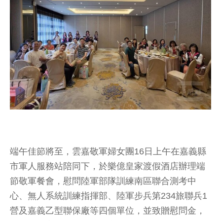
端午佳節將至，雲嘉敬軍婦女團16日上午在嘉義縣
市軍人服務站陪同下，於樂億皇家渡假酒店辦理端
節敬軍餐會，慰問陸軍部隊訓練南區聯合測考中
心、無人系統訓練指揮部、陸軍步兵第234旅聯兵1
營及嘉義乙型聯保廠等四個單位，並致贈慰問金，