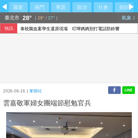
最新
熱門
專題
政治
社會
財經
28°
臺北市
氣象
(
29°
/
27°
)
快訊
泰校園血案學生還原現場 叮嚀媽媽別打電話防鈴響
2026-06-16 |
軍聞社
雲嘉敬軍婦女團端節慰勉官兵