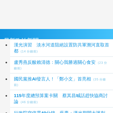
最新政治新聞
漢光演習 淡水河道阻絕設置防共軍溯河直取首
都
(14 分鐘前)
盧秀燕反酸賴清德：關心我勝過關心食安
(23 分
鐘前)
國民黨推AI發言人！「鄭小文」首亮相
(35 分鐘
前)
115年度總預算案卡關 蔡其昌喊話趕快協商討
論
(46 分鐘前)
行政院突停電40分鐘 藍轟：漢光期間太諷刺