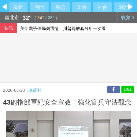
最新
熱門
專題
政治
社會
財經
32°
臺北市
氣象
(
34°
/
28°
)
快訊
美伊戰爭僵局傷選情 川普尋解套分析一次看
李灝宇替補2打數未敲安 拚MLB台將單季最多安卡關
川普與科技業關係惹議 AI代理失控後遭兩黨共同批評
115年度總預算案卡關 蔡其昌喊話趕快協商討論
2026-06-28 |
軍聞社
43砲指部軍紀安全宣教 強化官兵守法觀念