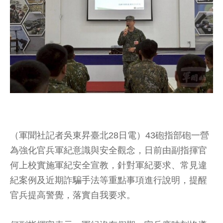
（軍聞社記者吳東昇臺北28日電）43砲指部砲一營
為強化官兵軍紀意識與安全觀念，日前由副指揮官
何上校實施軍紀安全宣教，針對軍紀要求、常見違
紀案例及近期詐騙手法等重點事項進行說明，提醒
官兵提高警覺，落實自我要求。