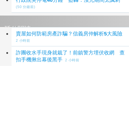
(50 分鐘前)
延伸閱讀
賣屋如何防範房產詐騙？信義房仲解析5大風險
2 小時前
詐團收水手現身就栽了！前鎮警方埋伏收網 查
扣手機揪出幕後黑手
2 小時前
內湖警與行員聯手阻詐 暖心守住13萬元血汗錢
3 小時前
土銀與同業結盟人工智慧實驗室 強化識詐
13
小時前
8大銀行攜手完成AI防詐模型聯合學習驗證 警
示帳戶準確度提升2倍
16 小時前