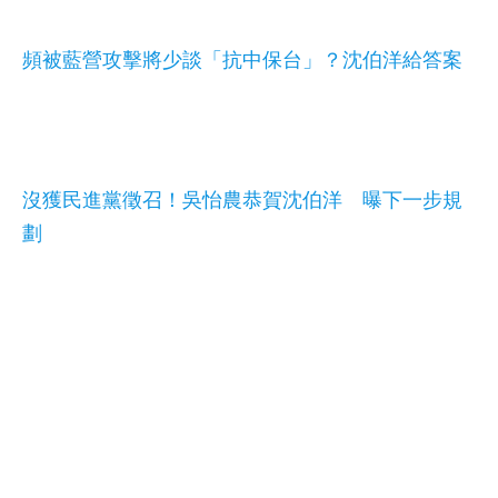
頻被藍營攻擊將少談「抗中保台」？沈伯洋給答案
沒獲民進黨徵召！吳怡農恭賀沈伯洋 曝下一步規
劃