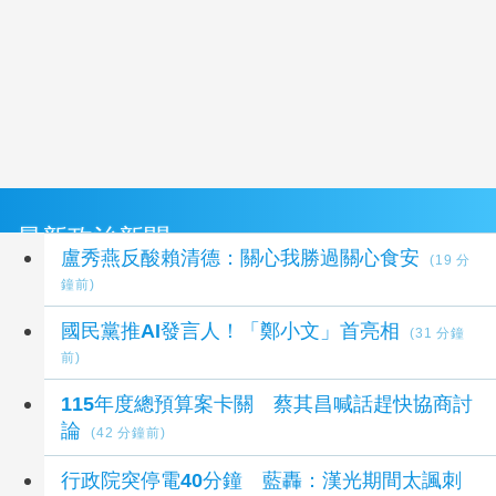
最新政治新聞
盧秀燕反酸賴清德：關心我勝過關心食安
(19 分
鐘前)
國民黨推AI發言人！「鄭小文」首亮相
(31 分鐘
前)
115年度總預算案卡關 蔡其昌喊話趕快協商討
論
(42 分鐘前)
行政院突停電40分鐘 藍轟：漢光期間太諷刺