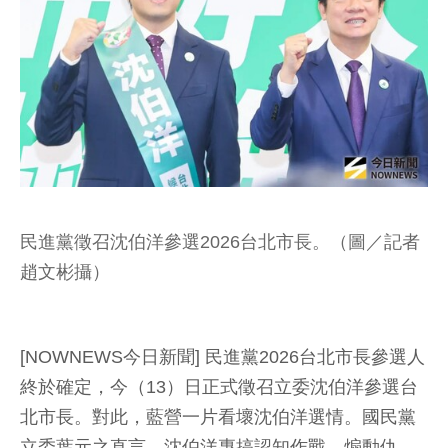
民進黨徵召沈伯洋參選2026台北市長。（圖／記者
趙文彬攝）
[NOWNEWS今日新聞] 民進黨2026台北市長參選人
終於確定，今（13）日正式徵召立委沈伯洋參選台
北市長。對此，藍營一片看壞沈伯洋選情。國民黨
立委葉元之直言，沈伯洋專搞認知作戰、煽動仇