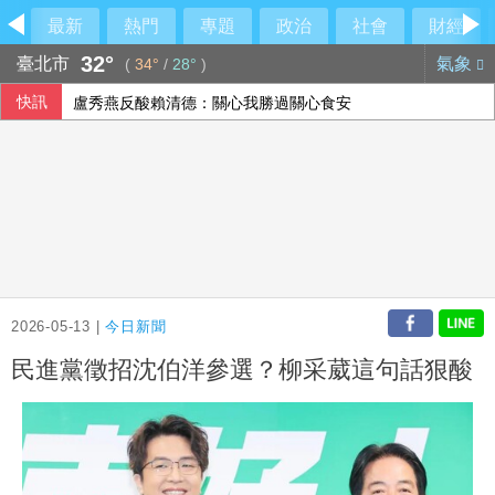
最新
熱門
專題
政治
社會
財經
32°
臺北市
氣象
(
34°
/
28°
)
快訊
盧秀燕反酸賴清德：關心我勝過關心食安
川普與科技業關係惹議 AI代理失控後遭兩黨共同批評
颱風白海豚侵襲日本沖繩3傷 各地實施交管
115年度總預算案卡關 蔡其昌喊話趕快協商討論
2026-05-13 |
今日新聞
民進黨徵招沈伯洋參選？柳采葳這句話狠酸