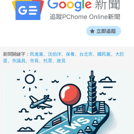
新聞關鍵字：
民進黨
、
沈伯洋
、
保養
、
台北市
、
國民黨
、
大巨
蛋
、
市議員
、
市長
、
托育
、
政見