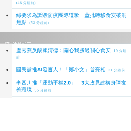
(46 分鐘前)
綠要求為詆毀防疫團隊道歉 藍批轉移食安破洞
焦點
(53 分鐘前)
延伸閱讀
盧秀燕反酸賴清德：關心我勝過關心食安
19 分鐘
前
國民黨推AI發言人！「鄭小文」首亮相
31 分鐘前
李四川推「運動平權2.0」 3大政見建構身障友
善環境
55 分鐘前
竹市深化智慧城市場域驗證 高虹安市長：以AI
驅動智慧治理新未來
1 小時前
新竹縣長選戰再掀4000萬借款議題 吳子嘉公
布票據影本籲鄭朝方回應
1 小時前