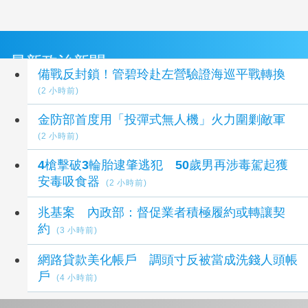
最新政治新聞
備戰反封鎖！管碧玲赴左營驗證海巡平戰轉換
(2 小時前)
金防部首度用「投彈式無人機」火力圍剿敵軍
(2 小時前)
4槍擊破3輪胎逮肇逃犯 50歲男再涉毒駕起獲
安毒吸食器
(2 小時前)
兆基案 內政部：督促業者積極履約或轉讓契
約
(3 小時前)
網路貸款美化帳戶 調頭寸反被當成洗錢人頭帳
戶
(4 小時前)