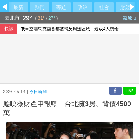
最新
熱門
專題
政治
社會
財經
29°
臺北市
氣象
(
31°
/
27°
)
快訊
俄軍空襲烏克蘭首都基輔及周邊區域 造成4人喪命
今彩539第115192期 頭獎1注中獎
2026-05-14 |
今日新聞
應曉薇財產申報曝 台北擁3房、背債4500
萬