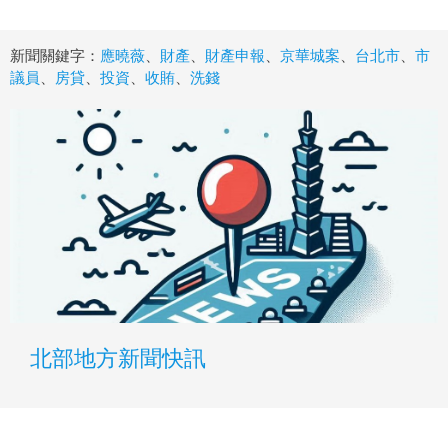
新聞關鍵字：
應曉薇
、
財產
、
財產申報
、
京華城案
、
台北市
、
市
議員
、
房貸
、
投資
、
收賄
、
洗錢
北部地方新聞快訊