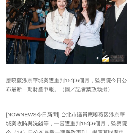
應曉薇涉京華城案遭重判15年6個月，監察院今日公
布最新一期財產申報。（圖／記者葉政勳攝）
[NOWNEWS今日新聞] 台北市議員應曉薇因涉京華
城案收賄與洗錢等，一審遭重判15年6個月，監察院
今（14）日公布最新一期廉政專刊，揭露其財產申