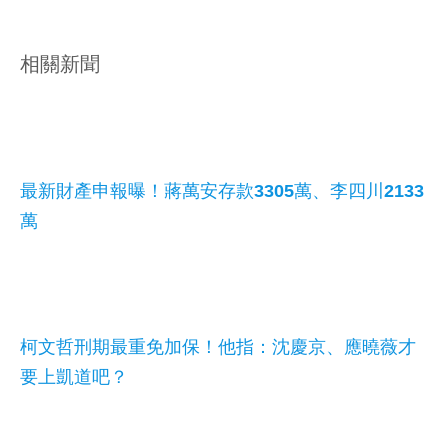
相關新聞
最新財產申報曝！蔣萬安存款3305萬、李四川2133
萬
柯文哲刑期最重免加保！他指：沈慶京、應曉薇才
要上凱道吧？