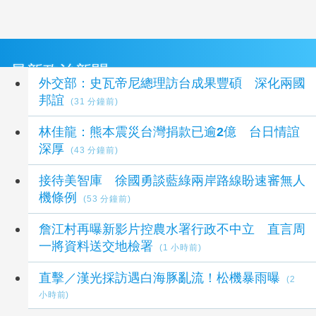
最新政治新聞
外交部：史瓦帝尼總理訪台成果豐碩 深化兩國
邦誼
(31 分鐘前)
林佳龍：熊本震災台灣捐款已逾2億 台日情誼
深厚
(43 分鐘前)
接待美智庫 徐國勇談藍綠兩岸路線盼速審無人
機條例
(53 分鐘前)
詹江村再曝新影片控農水署行政不中立 直言周
一將資料送交地檢署
(1 小時前)
直擊／漢光採訪遇白海豚亂流！松機暴雨曝
(2
小時前)