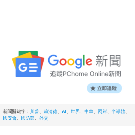
新聞關鍵字：
川普
、
賴清德
、
AI
、
世界
、
中華
、
兩岸
、
半導體
、
國安會
、
國防部
、
外交