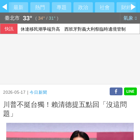
最新
熱門
專題
政治
社會
財經
33°
臺北市
氣象
(
34°
/
31°
)
快訊
休達移民潮爭端升高 西班牙對義大利祭臨時邊境管制
韓團aespa城市行銷亮點曝光 首設紀念章收集站
BNT採購遭詐10.6億 慈濟內部信首發聲：深感震驚、全力追
外交部：史瓦帝尼總理訪台成果豐碩 深化兩國邦誼
2026-05-17 |
今日新聞
川普不挺台獨！賴清德提五點回「沒這問
題」