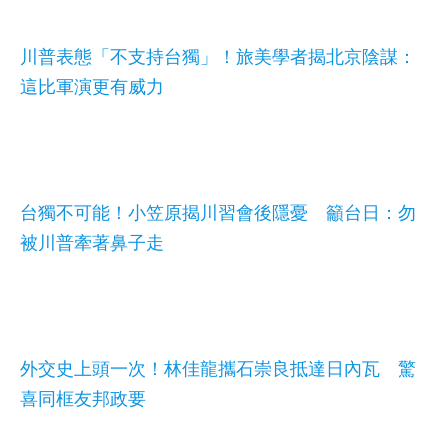
川普表態「不支持台獨」！旅美學者揭北京陰謀：
這比軍演更有威力
台獨不可能！小笠原揭川習會後隱憂 籲台日：勿
被川普牽著鼻子走
外交史上頭一次！林佳龍攜石崇良抵達日內瓦 驚
喜同框友邦政要