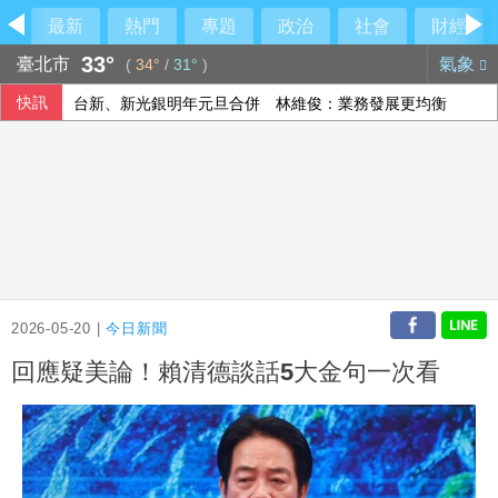
最新
熱門
專題
政治
社會
財經
33°
臺北市
氣象
(
34°
/
31°
)
快訊
台新、新光銀明年元旦合併 林維俊：業務發展更均衡
兆基屋管相關公司傳財務危機 檢調約談前董事長
金價還會跌嗎？外銀看好明年上半衝5千美元
男子到江和樹服務處要道歉 一句話讓人發毛
2026-05-20 |
今日新聞
回應疑美論！賴清德談話5大金句一次看