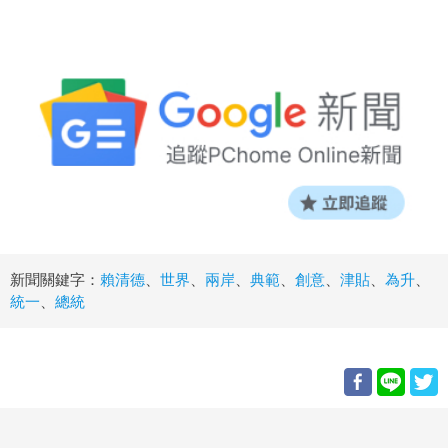
新聞關鍵字：
賴清德
、
世界
、
兩岸
、
典範
、
創意
、
津貼
、
為升
、
統一
、
總統