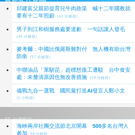
最新政治新聞
邱建富父親節提育兒牛肉政策 喊十二年國教就
要有十二年照顧
(42 分鐘前)
男子到江和樹服務處要道歉 一句話讓人發毛
(45 分鐘前)
麥考爾：中國比俄羅斯難對付 無人機有助台灣
防衛
(57 分鐘前)
中聯油品「苯駢芘」超標想復工遭駁 台中食安
處：未釐清原因也無改善措施
(59 分鐘前)
備戰九合一選戰 國民黨打造AI發言人鄭小文
(1 小時前)
延伸閱讀
海峽兩岸社團交流節北京開幕 500多名台灣人
參加
59 分鐘前