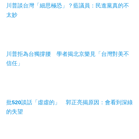
川普談台灣「細思極恐」？藍議員：民進黨真的不
太妙
川普拒為台獨撐腰 學者揭北京樂見「台灣對美不
信任」
批520談話「虛虛的」 郭正亮揭原因：會看到深綠
的失望