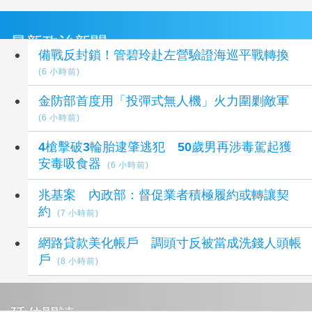
最新政治新聞
備戰反封鎖！管碧玲赴左營驗證海巡平戰轉換
(6 小時前)
金防部首度用「投彈式無人機」火力圍剿敵軍
(6 小時前)
4槍擊破3輪胎逮肇逃犯 50歲男再涉毒駕起獲
安毒吸食器
(6 小時前)
兆基案 內政部：督促業者積極履約或轉讓契
約
(7 小時前)
網路貸款美化帳戶 調頭寸反被當成洗錢人頭帳
戶
(8 小時前)