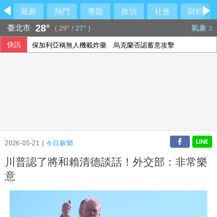
最新
熱門
專題
政治
社會
財經
28°
臺北市
氣象
(
29°
/
27°
)
快訊
保加利亞稱無人機載炸藥 烏克蘭否認蓄意攻擊
2026-05-21 |
今日新聞
川普認了將和賴清德談話！外交部：非常樂
意