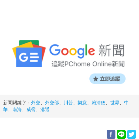
新聞關鍵字：
外交
、
外交部
、
川普
、
樂意
、
賴清德
、
世界
、
中
華
、
南海
、
威脅
、
溝通