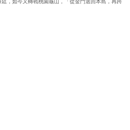
彥廷，如今又轉戰桃園龜山，「從金門選回本島，再跨
」