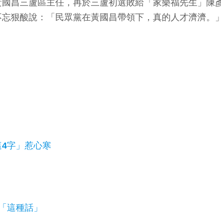
黃國昌三蘆區主任，再於三蘆初選敗給「家樂福先生」陳
不忘狠酸說：「民眾黨在黃國昌帶領下，真的人才濟濟。
4字」惹心寒
「這種話」