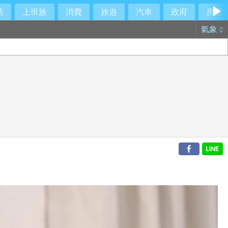
活
上班族
消費
旅遊
汽車
政府
房產
氣象