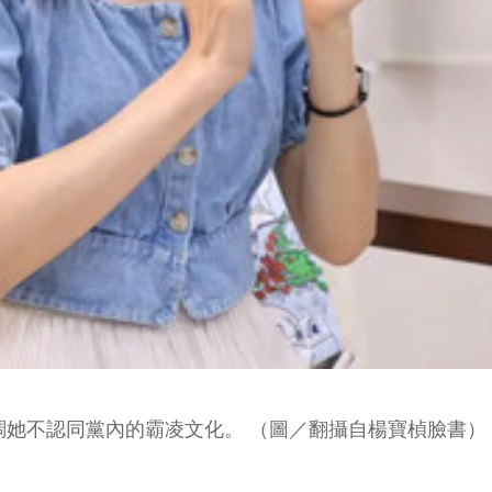
調她不認同黨內的霸凌文化。 （圖／翻攝自楊寶楨臉書）