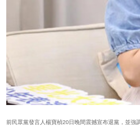
前民眾黨發言人楊寶楨20日晚間震撼宣布退黨，並強