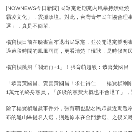
[NOWNEWS今日新聞] 民眾黨近期黨內風暴持續
霸凌文化」，震撼政壇。對此，台灣青年民主協會理事
選」，真是不簡單。
楊寶楨日前在臉書宣布退出民眾黨，並公開退黨聲明
過這段時間的風風雨雨，更看清楚了現狀，是時候向
楊寶楨跳船「關燈再+1」！張育萌超酸：恭喜黃國昌
「恭喜黃國昌、賀喜黃國昌！求仁得仁——楊寶楨剛剛
1萬元的終身黨員，「多繳的黨費大概也不會退了」，
除了楊寶楨退黨事件外，張育萌也點名民眾黨近期選
布的龜山區提名人選，則是原本在金門參選、之後又