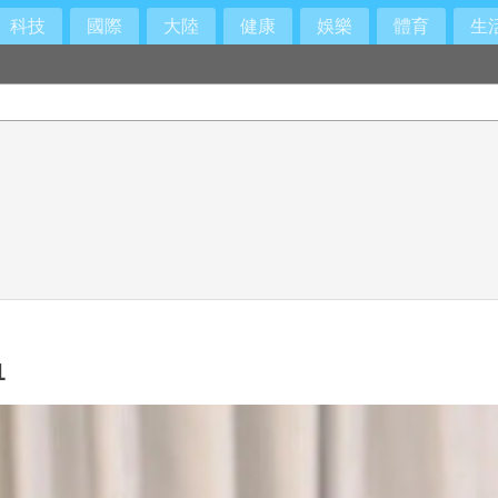
科技
國際
大陸
健康
娛樂
體育
生
1