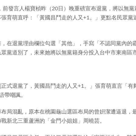
延燒，前發言人楊寶楨昨（20日）晚重磅宣布退黨，將以
張育萌直呼：「黃國昌鬥走的人又+1。」更點名民眾黨
書，在退黨理由欄位勾選「其他」，手寫「不認同黨內的
民眾黨道別了，未來她將以無黨籍身分投入台中市東南區
正式退黨了，黃國昌鬥走的人又+1。」張育萌直言「有
語帶嘲諷。
舉布局混亂，原本在桃園龜山選區布局的曾姸潔遭逼退，
轉戰新北三重蘆洲的「金門小姐姐」周曉芸。