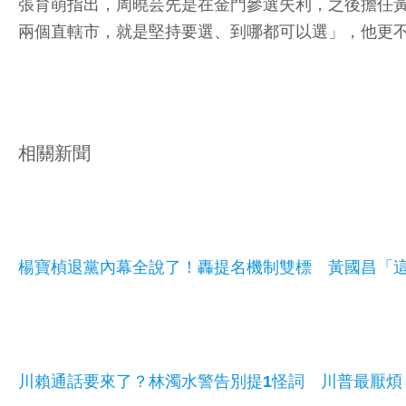
張育萌指出，周曉芸先是在金門參選失利，之後擔任
兩個直轄市，就是堅持要選、到哪都可以選」，他更
相關新聞
楊寶楨退黨內幕全說了！轟提名機制雙標 黃國昌「這
川賴通話要來了？林濁水警告別提1怪詞 川普最厭煩