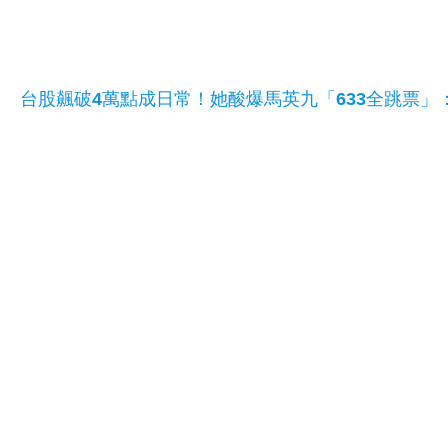
台股飆破4萬點成日常！她酸爆馬英九「633全跳票」