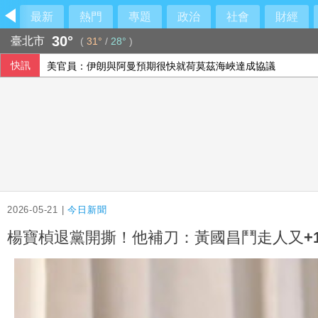
最新
熱門
專題
政治
社會
財經
30°
臺北市
(
31°
/
28°
)
快訊
美官員：伊朗與阿曼預期很快就荷莫茲海峽達成協議
2026-05-21 |
今日新聞
楊寶楨退黨開撕！他補刀：黃國昌鬥走人又+