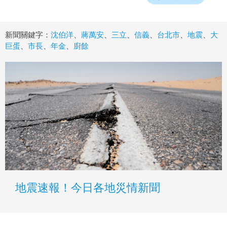
新聞關鍵字：
沈伯洋
、
蔣萬安
、
三立
、
信義
、
台北市
、
地震
、
大
巨蛋
、
市長
、
年金
、
廚餘
地震速報！今日各地災情新聞