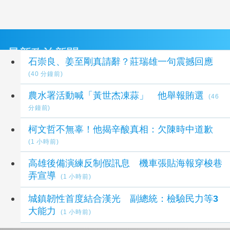
最新政治新聞
石崇良、姜至剛真請辭？莊瑞雄一句震撼回應
(40 分鐘前)
農水署活動喊「黃世杰凍蒜」 他舉報賄選
(46
分鐘前)
柯文哲不無辜！他揭辛酸真相：欠陳時中道歉
(1 小時前)
高雄後備演練反制假訊息 機車張貼海報穿梭巷
弄宣導
(1 小時前)
城鎮韌性首度結合漢光 副總統：檢驗民力等3
大能力
(1 小時前)