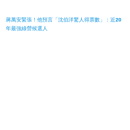
蔣萬安緊張！他預言「沈伯洋驚人得票數」：近20
年最強綠營候選人