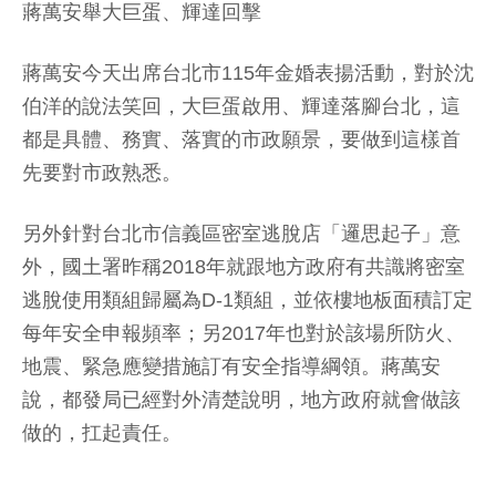
蔣萬安舉大巨蛋、輝達回擊
蔣萬安今天出席台北市115年金婚表揚活動，對於沈
伯洋的說法笑回，大巨蛋啟用、輝達落腳台北，這
都是具體、務實、落實的市政願景，要做到這樣首
先要對市政熟悉。
另外針對台北市信義區密室逃脫店「邏思起子」意
外，國土署昨稱2018年就跟地方政府有共識將密室
逃脫使用類組歸屬為D-1類組，並依樓地板面積訂定
每年安全申報頻率；另2017年也對於該場所防火、
地震、緊急應變措施訂有安全指導綱領。蔣萬安
說，都發局已經對外清楚說明，地方政府就會做該
做的，扛起責任。