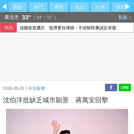
最新
熱門
專題
政治
社會
財經
33°
臺北市
氣象
(
34°
/
31°
)
快訊
採購疫苗遭詐 慈濟委任律師：不排除民事訴訟求償
日本試射戰斧飛彈 中國國防部：高度警惕
美國擬祭多晶矽關稅15% 中國8家大廠表態反內捲
烏克蘭無人機攻擊俄電商野莓倉庫 距邊境逾2000公里
2026-05-23 |
今日新聞
沈伯洋批缺乏城市願景 蔣萬安回擊