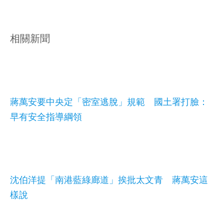
相關新聞
蔣萬安要中央定「密室逃脫」規範 國土署打臉：
早有安全指導綱領
沈伯洋提「南港藍綠廊道」挨批太文青 蔣萬安這
樣說