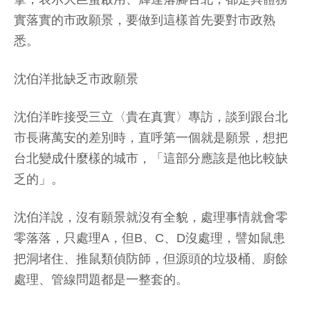
實落實的市政願景，要做到這樣首先要對市政熟
悉。
沈伯洋批缺乏市政願景
沈伯洋昨接受三立〈貴在真實〉專訪，談到跟台北
市長蔣萬安的差別時，直呼第一個就是願景，想把
台北變成什麼樣的城市，「這部分應該是他比較缺
乏的」。
沈伯洋說，沒有願景就沒有全貌，處理事情就會零
零落落，只處理A，但B、C、D沒處理，譬如鼠患
把洞堵住、推鼠類偵防師，但源頭的垃圾桶、廚餘
處理、管線問題都是一整套的。