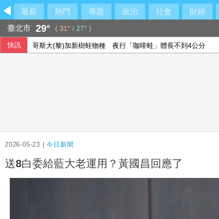
最新
熱門
專題
政治
社會
財經
29°
臺北市
(
31°
/
27°
)
快訊
哥斯大(黎)加新樹蛙物種 夜行「咖啡蛙」體長不到4公分
親揭AZ疫苗來台秘辛 温世政：終於還陳時中一個公道
陳鏞基明星賽開轟曾想到此為止 轉念享受引退年比賽
CM34冒雨野戰搶修 直擊教召員協同作戰
2026-05-23 |
今日新聞
送8白委給藍大老運用？黃國昌回應了