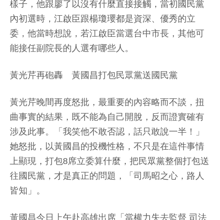
樣子，他跟廖了以沒有什麼直接接觸，當初國民黨
內初選時，江啟臣跟楊瓊瓔都是資深、優秀的立
委，他當時想說，若江啟臣當選台中市長，其他可
能接任副院長的人選有哪些人。
黃光芹再砲轟 黃國昌打包民眾黨送國民黨
黃光芹晚間再度怒批，最重要的內容略而不談，扭
曲事實的結果，既不能為自己開脫，反而證實確有
涉及此事。「我笑他不敢否認，話只敢說一半！」
她怒批，以黃國昌的投機性格，不只是在這件事情
上顯現，打包8席立委算什麼，把民眾黨整個打包送
往國民黨，才是真正的問題，「司馬昭之心，路人
皆知」。
黃國昌今日上午赴高雄出席「當權力失去監督 司法