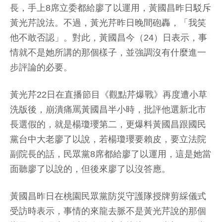
長，手上8席立委都給廖了以運用，黃國昌昨日駁斥
黃光芹說法。不過，黃光芹昨日晚間砲轟，「我笑
他不敢否認」。對此，黃國昌今（24）日表示，事
情就不是她所講的那個樣子，並強調沒有什麼進一
步評論的必要。
黃光芹22日在直播節目《觀點芹爆戰》再度遭小草
洗版後，崩潰痛罵黃國昌半小時，批評他選新北市
長選假的，就是楊瓊瓔第二，更爆料黃國昌跟國民
黨台中大老廖了以說，若楊瓊瓔要賴皮，要立法院
副院長的話，民眾黨8席都給廖了以運用，這是她當
面聽廖了以說的，但後來廖了以沒答應。
黃國昌昨日在桃園民眾黨防災守護隊授牌剪綵儀式
受訪時表示，事情的來龍去脈不是黃光芹說的那個