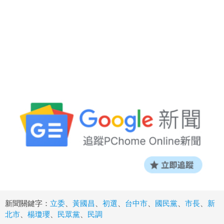
新聞關鍵字：
立委
、
黃國昌
、
初選
、
台中市
、
國民黨
、
市長
、
新
北市
、
楊瓊瓔
、
民眾黨
、
民調