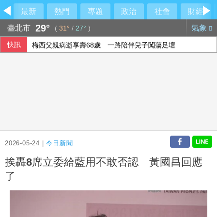
最新
熱門
專題
政治
社會
財經
29°
臺北市
氣象
(
31°
/
27°
)
快訊
梅西父親病逝享壽68歲 一路陪伴兒子闖蕩足壇
2026-05-24 |
今日新聞
挨轟8席立委給藍用不敢否認 黃國昌回應
了