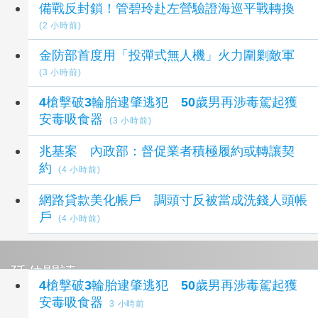
備戰反封鎖！管碧玲赴左營驗證海巡平戰轉換
(2 小時前)
金防部首度用「投彈式無人機」火力圍剿敵軍
(3 小時前)
4槍擊破3輪胎逮肇逃犯 50歲男再涉毒駕起獲
安毒吸食器
(3 小時前)
兆基案 內政部：督促業者積極履約或轉讓契
約
(4 小時前)
網路貸款美化帳戶 調頭寸反被當成洗錢人頭帳
戶
(4 小時前)
延伸閱讀
4槍擊破3輪胎逮肇逃犯 50歲男再涉毒駕起獲
安毒吸食器
3 小時前