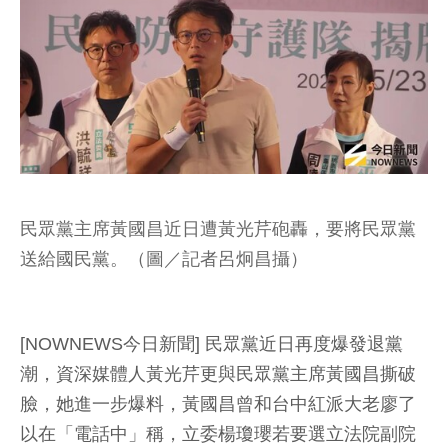
民眾黨主席黃國昌近日遭黃光芹砲轟，要將民眾黨
送給國民黨。（圖／記者呂炯昌攝）
[NOWNEWS今日新聞] 民眾黨近日再度爆發退黨
潮，資深媒體人黃光芹更與民眾黨主席黃國昌撕破
臉，她進一步爆料，黃國昌曾和台中紅派大老廖了
以在「電話中」稱，立委楊瓊瓔若要選立法院副院