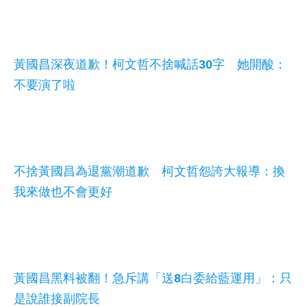
黃國昌深夜道歉！柯文哲不捨喊話30字 她開酸：
不要演了啦
不捨黃國昌為退黨潮道歉 柯文哲怨誇大報導：換
我來做也不會更好
黃國昌黑料被翻！急斥講「送8白委給藍運用」：只
是說誰接副院長