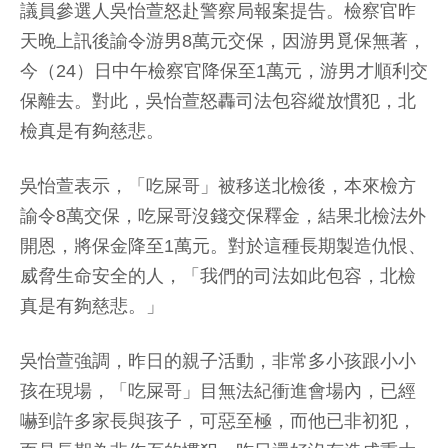
議員參選人吳怡萱怒赴警察局報案提告。檢察官昨
天晚上訊後諭令游男8萬元交保，因游男覓保無著，
今（24）日中午檢察官降保至1萬元，游男才順利交
保離去。對此，吳怡萱怒轟司法包容縱放慣犯，北
檢真是有夠慈悲。
吳怡萱表示，「吃屎哥」被移送北檢後，本來檢方
諭令8萬交保，吃屎哥沒錢交保釋金，結果北檢法外
開恩，將保金降至1萬元。對於這種長期製造仇恨、
威脅生命安全的人，「我們的司法如此包容，北檢
真是有夠慈悲。」
吳怡萱強調，昨日的親子活動，非常多小孩跟小小
孩在現場，「吃屎哥」目無法紀衝進會場內，已經
嚇到許多家長與孩子，可惡至極，而他已非初犯，