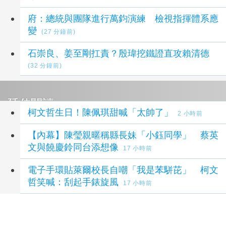
府：總統與團隊進行萬鈞演練 檢視指揮體系應
變
(27 分鐘前)
石崇良、姜至剛扛責？殷瑋挖鐵證直攻賴清德
(32 分鐘前)
延伸閱讀
柯文哲生日！陳佩琪甜喊「太帥了」
2 小時前
【內幕】陳瑩親暱稱縣長妹「小鈺同學」 蔡英
文與饒慶鈴同台添想像
17 小時前
電子手環貼萊爾校長自嘲「我是苯駢芘」 柯文
哲笑喊：刮起手錶旋風
17 小時前
吳乃仁欠1.7億爽搭豪車上健身房 柯文哲：我
怎跟賴清德乾爹比？
18 小時前