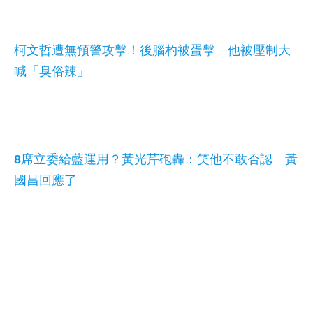
柯文哲遭無預警攻擊！後腦杓被蛋擊 他被壓制大
喊「臭俗辣」
8席立委給藍運用？黃光芹砲轟：笑他不敢否認 黃
國昌回應了