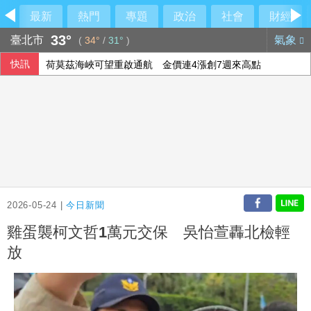
最新
熱門
專題
政治
社會
財經
33°
臺北市
氣象
(
34°
/
31°
)
快訊
荷莫茲海峽可望重啟通航 金價連4漲創7週來高點
華郵：不滿被瞞彈藥告罄 川普厲責赫格塞斯
石崇良、姜至剛扛責？殷瑋挖鐵證直攻賴清德
美國爆墨西哥辣椒染沙門氏菌 全美27州345人感染
2026-05-24 |
今日新聞
雞蛋襲柯文哲1萬元交保 吳怡萱轟北檢輕
放