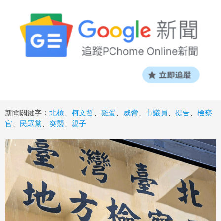
新聞關鍵字：
北檢
、
柯文哲
、
雞蛋
、
威脅
、
市議員
、
提告
、
檢察
官
、
民眾黨
、
突襲
、
親子