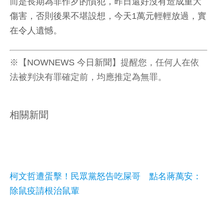
而是長期為非作歹的慣犯，昨日還好沒有造成重大
傷害，否則後果不堪設想，今天1萬元輕輕放過，實
在令人遺憾。
※【
NOWNEWS 今日新聞
】提醒您，任何人在依
法被判決有罪確定前，均應推定為無罪。
相關新聞
柯文哲遭蛋擊！民眾黨怒告吃屎哥 點名蔣萬安：
除鼠疫請根治鼠輩