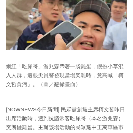
網紅「吃屎哥」游兆霖帶著一袋雞蛋，假扮小草混
入人群，遭眼尖員警發現當場架離時，竟高喊「柯
文哲貪污」。（圖／翻攝畫面）
[NOWNEWS今日新聞] 民眾黨創黨主席柯文哲昨日
出席活動時，遭到抗議常客吃屎哥（本名游兆霖）
突襲砸雞蛋。主辦該場活動的民眾黨中正萬華區市