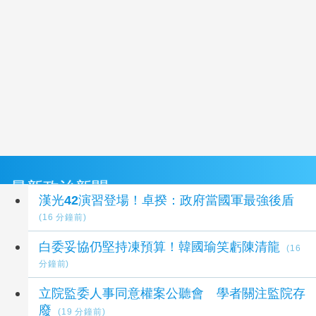
最新政治新聞
漢光42演習登場！卓揆：政府當國軍最強後盾
(16 分鐘前)
白委妥協仍堅持凍預算！韓國瑜笑虧陳清龍
(16
分鐘前)
立院監委人事同意權案公聽會 學者關注監院存
廢
(19 分鐘前)