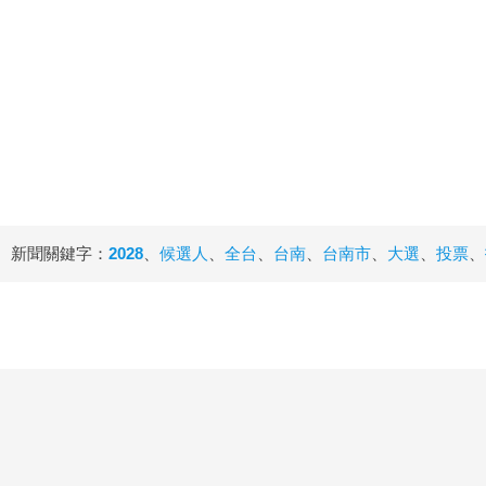
新聞關鍵字：
2028
、
候選人
、
全台
、
台南
、
台南市
、
大選
、
投票
、