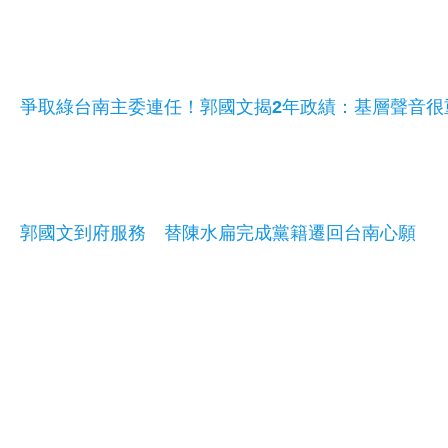
爭取綠台南主委連任！郭國文揭2年政績：基層聲音很
郭國文到府服務 替陳水扁完成黨籍遷回台南心願