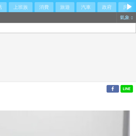
活
上班族
消費
旅遊
汽車
政府
房產
氣象