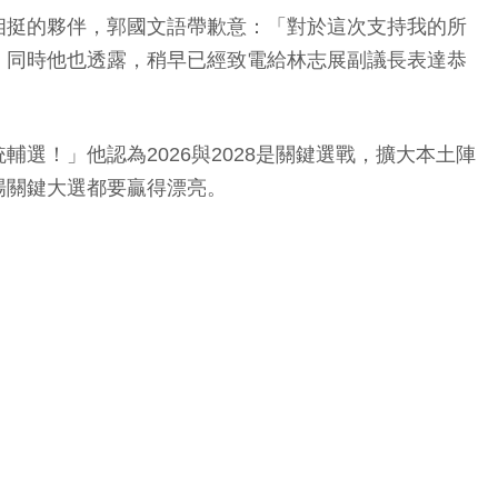
相挺的夥伴，郭國文語帶歉意：「對於這次支持我的所
」同時他也透露，稍早已經致電給林志展副議長表達恭
！」他認為2026與2028是關鍵選戰，擴大本土陣
場關鍵大選都要贏得漂亮。