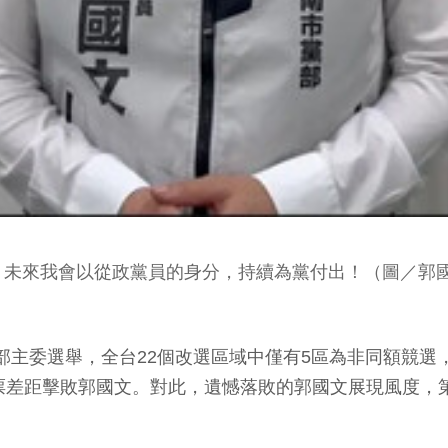
，未來我會以從政黨員的身分，持續為黨付出！（圖／郭
地方黨部主委選舉，全台22個改選區域中僅有5區為非同額
票差距擊敗郭國文。對此，遺憾落敗的郭國文展現風度，
」