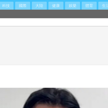
科技
國際
大陸
健康
娛樂
體育
生