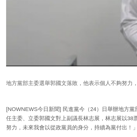
地方黨部主委選舉郭國文落敗，他表示個人不夠努力
[NOWNEWS今日新聞] 民進黨今（24）日舉辦
任主委、立委郭國文對上副議長林志展，林志展以38
努力，未來我會以從政黨員的身分，持續為黨付出！