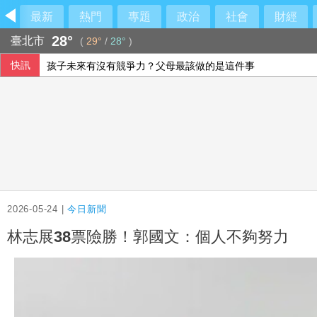
最新
熱門
專題
政治
社會
財經
28°
臺北市
(
29°
/
28°
)
快訊
孩子未來有沒有競爭力？父母最該做的是這件事
男汽車旅館拒戴套涉毆傷女網友 警起出改造槍彈送辦
北市年輕女子住家產子夭折 檢方殺人罪聲押法院飭回
駐日內瓦處長疑涉霸凌 外交部組專案小組啟動調查
2026-05-24 |
今日新聞
林志展38票險勝！郭國文：個人不夠努力