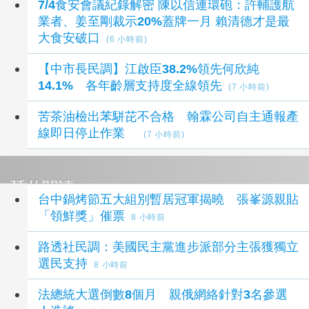
7/4食安會議紀錄解密 陳以信連環砲：許輔護航
業者、姜至剛裁示20%蓋牌一月 賴清德才是最
大食安破口
(6 小時前)
【中市長民調】江啟臣38.2%領先何欣純
14.1% 各年齡層支持度全線領先
(7 小時前)
苦茶油檢出苯駢芘不合格 翰霖公司自主通報產
線即日停止作業
(7 小時前)
延伸閱讀
台中鍋烤節五大組別暫居冠軍揭曉 張峯源親貼
「領鮮獎」催票
8 小時前
路透社民調：美國民主黨進步派部分主張獲獨立
選民支持
8 小時前
法總統大選倒數8個月 親俄網絡針對3名參選