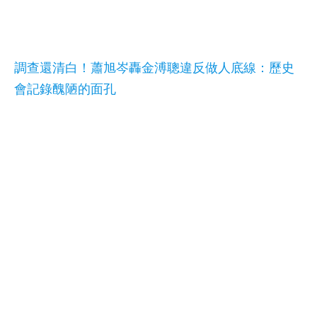
調查還清白！蕭旭岑轟金溥聰違反做人底線：歷史
會記錄醜陋的面孔