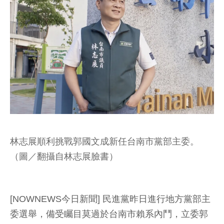
林志展順利挑戰郭國文成新任台南市黨部主委。
（圖／翻攝自林志展臉書）
[NOWNEWS今日新聞] 民進黨昨日進行地方黨部主
委選舉，備受矚目莫過於台南市賴系內鬥，立委郭