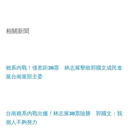
相關新聞
賴系內戰！僅差距38票 林志展擊敗郭國文成民進
黨台南黨部主委
台南賴系內戰出爐！林志展38票險勝 郭國文：我
個人不夠努力