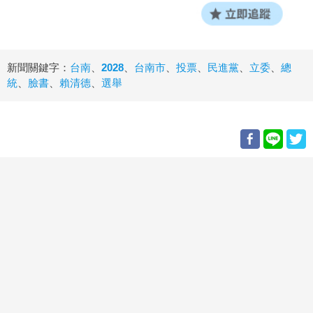
新聞關鍵字：
台南
、
2028
、
台南市
、
投票
、
民進黨
、
立委
、
總
統
、
臉書
、
賴清德
、
選舉