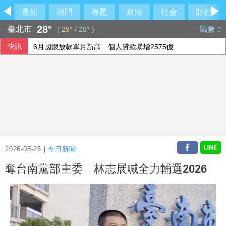
最新
熱門
專題
政治
社會
財經
28°
臺北市
氣象
(
29°
/
28°
)
快訊
6月國銀放款單月新高 個人貸款暴增2575億
行員勾結地政士收回扣 15家銀行60多人涉案
美參院通過對俄制裁案 川普可課俄商品最高500%關稅
民俗月不怕阿飄作祟 6張神明卡護佑平安
2026-05-25 |
今日新聞
奪台南黨部主委 林志展喊全力輔選2026