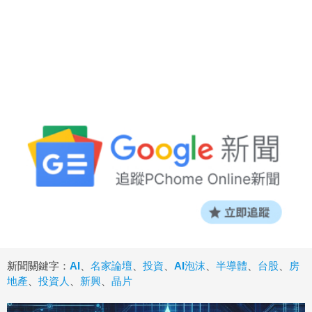
新聞關鍵字：
AI
、
名家論壇
、
投資
、
AI泡沫
、
半導體
、
台股
、
房
地產
、
投資人
、
新興
、
晶片