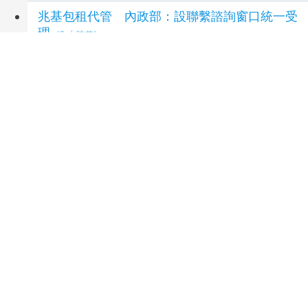
兆基包租代管 內政部：設聯繫諮詢窗口統一受
理
(2 小時前)
延伸閱讀
野村投信：AI產業長線發展仍值得留意
1 秒前
00881規模逾1278億元 今年規模成長77%
1 秒前
績效大洗牌 台股基金領跑 主動式ETF落後
1 秒
前
大盤回神漲4678點 台股ETF價量齊揚
1 秒前
台股收復44000點大關 「二關鍵」看AI產業長
線發展
59 分鐘前