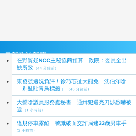
最新政治新聞
在野質疑NCC主秘協商預算 政院：委員全出
缺所致
(44 分鐘前)
東發號遭洗負評！徐巧芯扯大罷免 沈伯洋嗆
「別亂貼青鳥標籤」
(46 分鐘前)
大聲嗆議員服務處秘書 通緝犯還亮刀涉恐嚇被
逮
(1 小時前)
違規停車露餡 警識破面交詐局逮33歲男車手
(2 小時前)