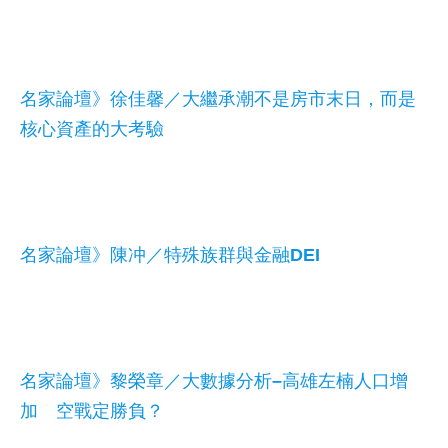
名家論壇》徐佳馨／大繼承潮不是房市末日，而是
核心資產的大考驗
名家論壇》陳冲／特殊族群與金融DEI
名家論壇》黎榮章／大數據分析–高雄左楠人口增
加 空戰定勝負？