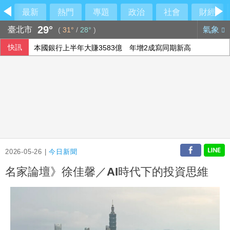
最新
熱門
專題
政治
社會
財經
29°
臺北市
氣象
(
31°
/
28°
)
快訊
本國銀行上半年大賺3583億 年增2成寫同期新高
在野質疑NCC主秘協商預算 政院：委員全出缺所致
國銀個人放款旺 6月大增2575億寫史上單月新高
威力彩第115063期 頭獎槓龜
2026-05-26 |
今日新聞
名家論壇》徐佳馨／AI時代下的投資思維