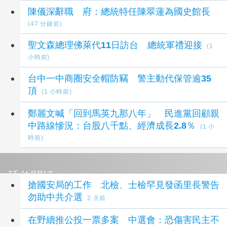
陳儀深辭職 府：總統特任陳翠蓮為國史館長
(47 分鐘前)
聖文森總理佛萊代11日訪台 總統軍禮迎接
(1
小時前)
台中一中商圈安全帽防竊 警主動代保管逾35
頂
(1 小時前)
鄭麗文喊「回到馬英九那八年」 民進黨回顧親
中路線慘況：台股八千點、經濟成長2.8％
(1 小
時前)
延伸閱讀
搶國安局的工作 北檢、士檢罕見發函里長警告
勿助中共介選
2 天前
在野續推公投一票多案 中選會：恐傷害民主不