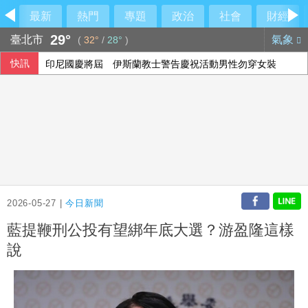
最新
熱門
專題
政治
社會
財經
29°
臺北市
氣象
(
32°
/
28°
)
快訊
印尼國慶將屆 伊斯蘭教士警告慶祝活動男性勿穿女裝
顧立雄視導衛戍指揮部指揮所 指完整作戰圖像重要性
花蓮堰塞湖防災 水利署加強疏濬、放寬河道降低風險
國票金副董年薪2千萬惹議 大股東第一銀行說話了
2026-05-27 |
今日新聞
藍提鞭刑公投有望綁年底大選？游盈隆這樣
說