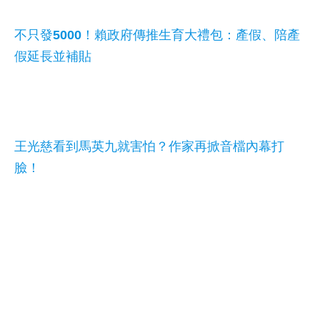
不只發5000！賴政府傳推生育大禮包：產假、陪產
假延長並補貼
王光慈看到馬英九就害怕？作家再掀音檔內幕打
臉！