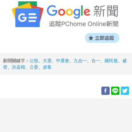
新聞關鍵字：
公投
、
大選
、
中選會
、
九合一
、
合一
、
國民黨
、
威
脅
、
洪孟楷
、
立委
、
虐童