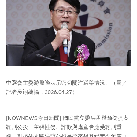
中選會主委游盈隆表示密切關注選舉情況。（圖／
記者吳翊緁攝，2026.04.27）
[NOWNEWS今日新聞] 國民黨立委洪孟楷領銜提案
鞭刑公投，主張性侵、詐欺與虐童者應受鞭刑重
罰，引起外界關注該公投是否來得及綁定今年底九