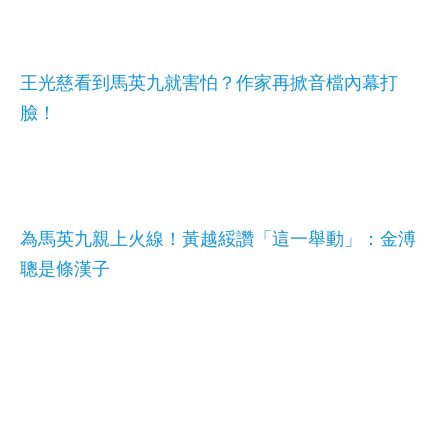
王光慈看到馬英九就害怕？作家再掀音檔內幕打
臉！
為馬英九親上火線！黃越綏讚「這一舉動」：金溥
聰是條漢子