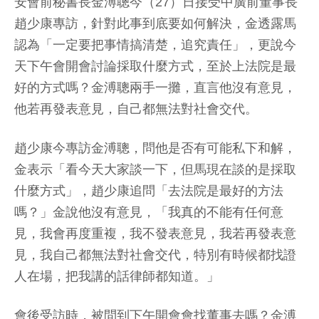
安會前秘書長金溥聰今（27）日接受中廣前董事長
趙少康專訪，針對此事到底要如何解決，金透露馬
認為「一定要把事情搞清楚，追究責任」，更說今
天下午會開會討論採取什麼方式，至於上法院是最
好的方式嗎？金溥聰兩手一攤，直言他沒有意見，
他若再發表意見，自己都無法對社會交代。
趙少康今專訪金溥聰，問他是否有可能私下和解，
金表示「看今天大家談一下，但馬現在談的是採取
什麼方式」，趙少康追問「去法院是最好的方法
嗎？」金說他沒有意見，「我真的不能有任何意
見，我會再度重複，我不發表意見，我若再發表意
見，我自己都無法對社會交代，特別有時候都找證
人在場，把我講的話律師都知道。」
會後受訪時，被問到下午開會會找董事去嗎？金溥