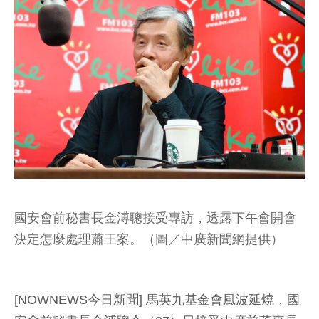
國安會前秘書長金溥聰接受專訪，透露下午會開會
決定怎麼處理蕭王案。（圖／中廣新聞網提供）
[NOWNEWS今日新聞] 馬英九基金會風波延燒，國