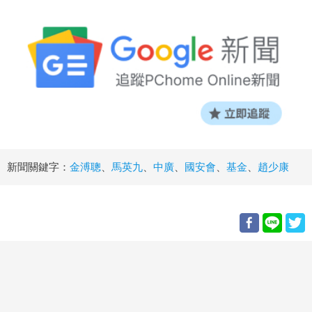
新聞關鍵字：
金溥聰
、
馬英九
、
中廣
、
國安會
、
基金
、
趙少康