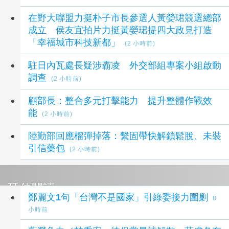
在野大聯盟力挺朴子市長參選人黃嫈珺競選總部
成立 侯友宜拍片力挺黃嫈珺提四大政見打造
「幸福城市科技新都」
(2 小時前)
駐日內瓦處長疑涉霸凌 外交部組專案小組啟動
調查
(2 小時前)
顧部長：整合多元打擊能力 提升整體作戰效
能
(2 小時前)
陸勤部回應榴彈掉落：繫固帶快解鎖鬆脫、未裝
引信藥包
(2 小時前)
延伸閱讀
鄭麗文1句「台灣不是國家」引綠委接力圍剿
8
小時前