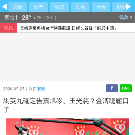
最新
熱門
專題
政治
社會
財經
28°
臺北市
氣象
(
29°
/
28°
)
快訊
長崎原爆典禮台灣待遇惹議 日網友質疑「顧忌中國」
傳土耳其限制商船入黑海 官員：船舶通行依然順暢
印尼破獲1.3噸K他命走私市價37億元 遭扣留船員含台籍
以總理拒絕美15點加薩計畫 稱哈瑪斯徹底繳械才撤軍
2026-05-27 |
今日新聞
馬英九確定告蕭旭岑、王光慈？金溥聰鬆口
了