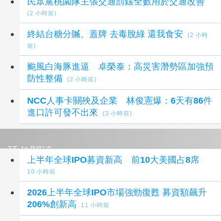
民眾黨桃園隊主張交通罰鍰全數用於交通改善
(2 小時前)
終結台糖分贓、蓋牌 去毒脫綠 還我食安
(2 小時
前)
颱風白海豚進逼 卓榮泰：高災害潛勢區加強預
防性整備
(2 小時前)
NCC人事卡關殃及企業 林俊憲爆：6天有86件
進口許可發不出來
(3 小時前)
延伸閱讀
上半年全球IPO募資新高 前10大美國占8席
10 小時前
2026上半年全球IPO市場強勁復甦 募資額飆升
206%創新高
11 小時前