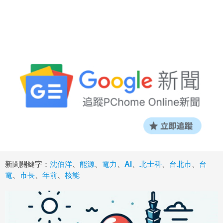
新聞關鍵字：
沈伯洋
、
能源
、
電力
、
AI
、
北士科
、
台北市
、
台
電
、
市長
、
年前
、
核能