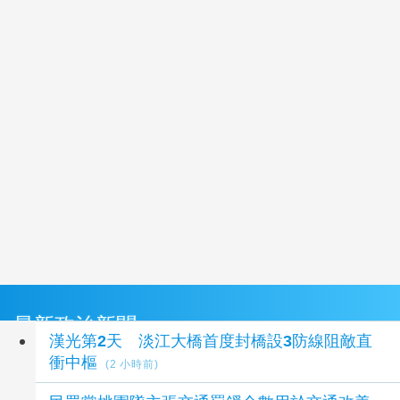
最新政治新聞
漢光第2天 淡江大橋首度封橋設3防線阻敵直
衝中樞
(2 小時前)