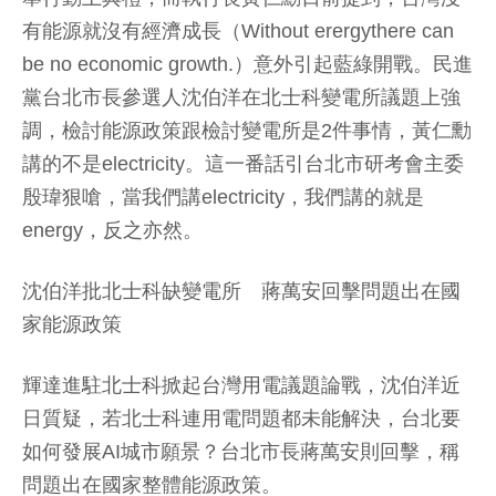
有能源就沒有經濟成長（Without erergythere can
be no economic growth.）意外引起藍綠開戰。民進
黨台北市長參選人沈伯洋在北士科變電所議題上強
調，檢討能源政策跟檢討變電所是2件事情，黃仁勳
講的不是electricity。這一番話引台北市研考會主委
殷瑋狠嗆，當我們講electricity，我們講的就是
energy，反之亦然。
沈伯洋批北士科缺變電所 蔣萬安回擊問題出在國
家能源政策
輝達進駐北士科掀起台灣用電議題論戰，沈伯洋近
日質疑，若北士科連用電問題都未能解決，台北要
如何發展AI城市願景？台北市長蔣萬安則回擊，稱
問題出在國家整體能源政策。