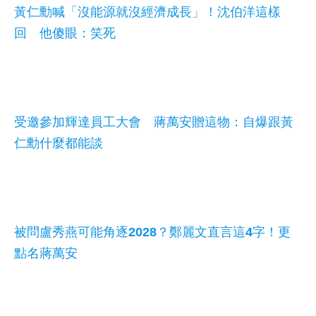
黃仁勳喊「沒能源就沒經濟成長」！沈伯洋這樣
回 他傻眼：笑死
受邀參加輝達員工大會 蔣萬安贈這物：自爆跟黃
仁勳什麼都能談
被問盧秀燕可能角逐2028？鄭麗文直言這4字！更
點名蔣萬安