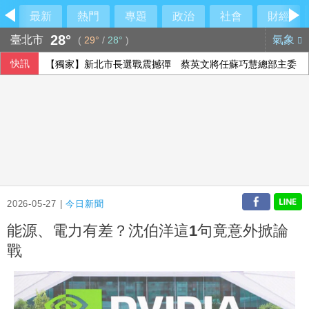
最新
熱門
專題
政治
社會
財經
28°
臺北市
氣象
(
29°
/
28°
)
快訊
【獨家】新北市長選戰震撼彈 蔡英文將任蘇巧慧總部主委
2026-05-27 |
今日新聞
能源、電力有差？沈伯洋這1句竟意外掀論
戰