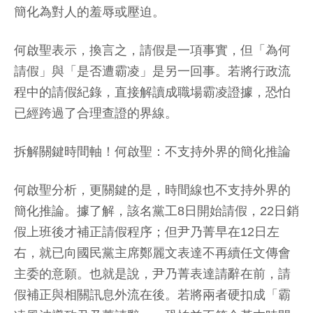
簡化為對人的羞辱或壓迫。
何啟聖表示，換言之，請假是一項事實，但「為何
請假」與「是否遭霸凌」是另一回事。若將行政流
程中的請假紀錄，直接解讀成職場霸凌證據，恐怕
已經跨過了合理查證的界線。
拆解關鍵時間軸！何啟聖：不支持外界的簡化推論
何啟聖分析，更關鍵的是，時間線也不支持外界的
簡化推論。據了解，該名黨工8日開始請假，22日銷
假上班後才補正請假程序；但尹乃菁早在12日左
右，就已向國民黨主席鄭麗文表達不再續任文傳會
主委的意願。也就是說，尹乃菁表達請辭在前，請
假補正與相關訊息外流在後。若將兩者硬扣成「霸