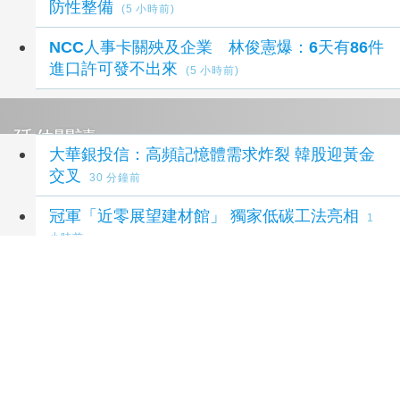
防性整備
(5 小時前)
NCC人事卡關殃及企業 林俊憲爆：6天有86件
進口許可發不出來
(5 小時前)
延伸閱讀
大華銀投信：高頻記憶體需求炸裂 韓股迎黃金
交叉
30 分鐘前
冠軍「近零展望建材館」 獨家低碳工法亮相
1
小時前
終結台糖分贓、蓋牌 去毒脫綠 還我食安
4 小時前
土銀與同業結盟人工智慧實驗室 強化識詐
5 小
時前
勞動部：Uber Eats疊單計算方式違法 每案可
罰2萬
5 小時前