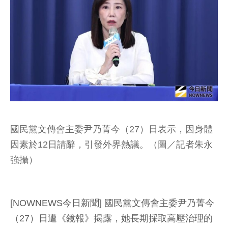
國民黨文傳會主委尹乃菁今（27）日表示，因身體
因素於12日請辭，引發外界熱議。（圖／記者朱永
強攝）
[NOWNEWS今日新聞] 國民黨文傳會主委尹乃菁今
（27）日遭《鏡報》揭露，她長期採取高壓治理的