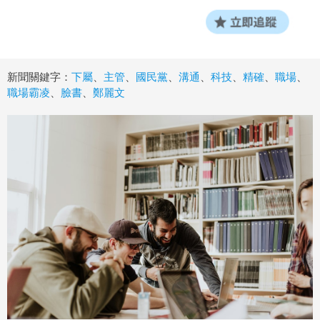
新聞關鍵字：
下屬
、
主管
、
國民黨
、
溝通
、
科技
、
精確
、
職場
、
職場霸凌
、
臉書
、
鄭麗文