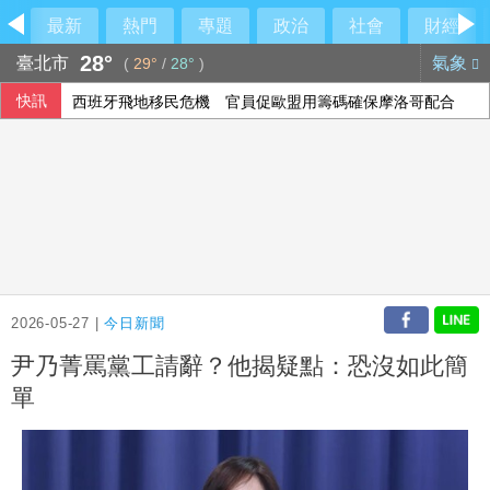
最新
熱門
專題
政治
社會
財經
28°
臺北市
氣象
(
29°
/
28°
)
快訊
西班牙飛地移民危機 官員促歐盟用籌碼確保摩洛哥配合
2026-05-27 |
今日新聞
尹乃菁罵黨工請辭？他揭疑點：恐沒如此簡
單