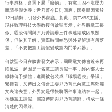
行事風格，會罵下屬「廢物」，有黨工因不堪壓力
而請長假休養；尹乃菁今日則回應，因身體因素於
12日請辭，引發外界熱議。對此，前TVBS主播、
現任致理科技大學教授何啟聖表示，外界將黨工長
假、霸凌傳聞與尹乃菁請辭三件事連結成因果關
係，但依其了解，實際時間軸恐與外界解讀有所落
差，「不要把黨工請假變成黨內鬥爭武器」。
何啟聖今日在臉書發文表示，國民黨文傳會近來再
陷風波。起因是一名黨工請長假一事，經內部人士
輾轉傳予媒體，進而被包裝成「職場霸凌」爭議；
緊接著，又傳出文傳會主委尹乃菁已向黨主席鄭麗
文表達去意，外界於是很快將兩件事連結在一起，
彷彿黨工請假、霸凌傳聞與尹乃菁請辭，構成一條
清楚的因果線。