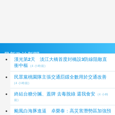
最新政治新聞
漢光第2天 淡江大橋首度封橋設3防線阻敵直
衝中樞
(4 小時前)
民眾黨桃園隊主張交通罰鍰全數用於交通改善
(4 小時前)
終結台糖分贓、蓋牌 去毒脫綠 還我食安
(4 小時
前)
颱風白海豚進逼 卓榮泰：高災害潛勢區加強預