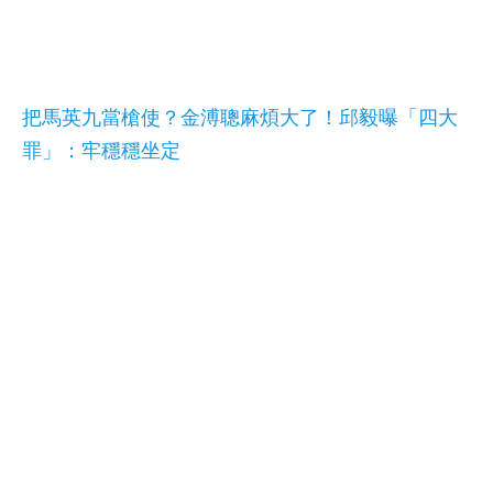
把馬英九當槍使？金溥聰麻煩大了！邱毅曝「四大
罪」：牢穩穩坐定