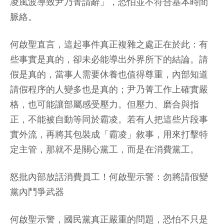
凌風波導致尹乃菁請辭」，恐怕並不符合基本時間
脈絡。
何啟聖直言，這起事件真正複雜之處正在於此：有
些事實是真的，卻未必能導出外界所下的結論。請
假是真的，當事人需要休養也值得尊重，內部知道
請假程序的人變多也是真的；尹乃菁工作上確實嚴
格，也可能讓部屬感受壓力。但壓力、磨合與指
正，不能被自動等同於霸凌。若有人把這些片段事
實外流，再將其包裝成「霸凌」敘事，用來打擊特
定主管，那就不是關心黨工，而是在消費黨工。
怒批內部放話消費員工！何啟聖示警：勿將請假變
黨內鬥爭武器
何啟聖示警，國民黨真正嚴重的問題，恐怕不只是