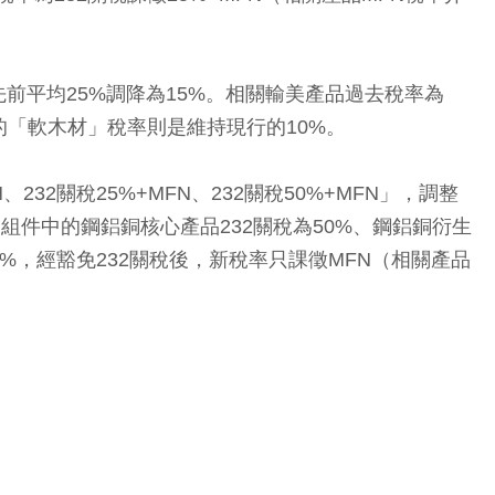
平均25%調降為15%。相關輸美產品過去稅率為
中的「軟木材」稅率則是維持現行的10%。
2關稅25%+MFN、232關稅50%+MFN」，調整
空零組件中的鋼鋁銅核心產品232關稅為50%、鋼鋁銅衍生
7%，經豁免232關稅後，新稅率只課徵MFN（相關產品