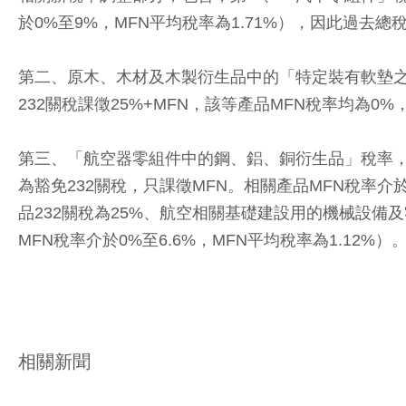
於0%至9%，MFN平均稅率為1.71%），因此過去總稅
第二、原木、木材及木製衍生品中的「特定裝有軟墊之
232關稅課徵25%+MFN，該等產品MFN稅率均為
第三、「航空器零組件中的鋼、鋁、銅衍生品」稅率，依不同
為豁免232關稅，只課徵MFN。相關產品MFN稅率介於
品232關稅為25%、航空相關基礎建設用的機械設備及
MFN稅率介於0%至6.6%，MFN平均稅率為1.12%）
相關新聞