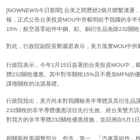
[NOWNEWS今日新聞] 台美之間歷經2個月聯繫溝通，
報，正式公告台美投資MOU中所載明給予我國的非半
15%；航空器零組件中鋼、鋁、銅衍生品免除232關
對此，行政院副院長鄭麗君表示，美方落實MOU中所
行政院表示，今年1月15日簽署的台美投資MOU中，
體232關稅優惠。其中對等關稅15%且不疊加MFN
課徵關稅的法源基礎。
行政院指出，美方尚未對我國輸美半導體及其衍生品課
232關稅的非半導體優惠項目先行生效。經台美雙方
對我方的非半導體232關稅優惠措施，並回溯自5月1
相關新稅率調整部分，包含，第一、「汽車零組件」稅率由