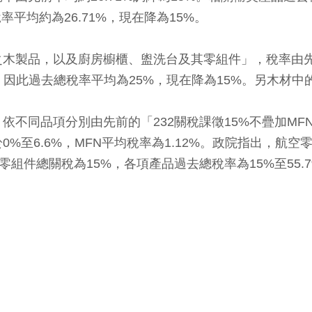
率平均約為26.71%，現在降為15%。
木製品，以及廚房櫥櫃、盥洗台及其零組件」，稅率由先前
0%，因此過去總稅率平均為25%，現在降為15%。另木材
品項分別由先前的「232關稅課徵15%不疊加MFN、23
0%至6.6%，MFN平均稅率為1.12%。政院指出，航
零組件總關稅為15%，各項產品過去總稅率為15%至55.
。