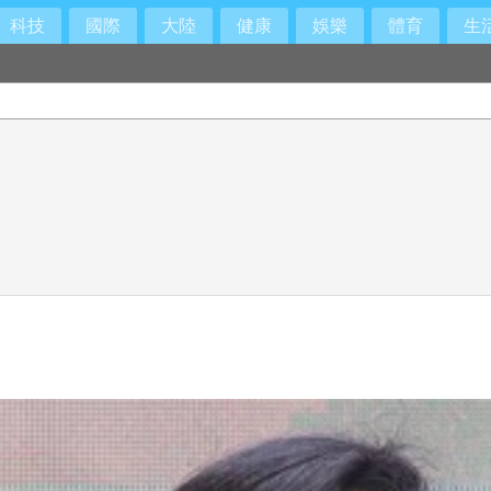
科技
國際
大陸
健康
娛樂
體育
生