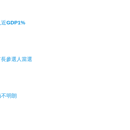
近GDP1%
市長參選人當選
仍不明朗