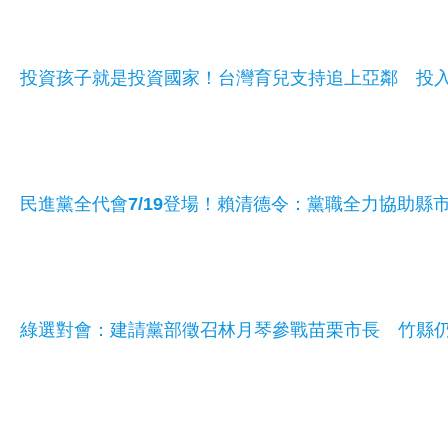
投資孩子就是投資國家！台灣育兒支持追上亞鄰 投入
民進黨全代會7/19登場！賴清德令：黨職全力協助縣
綠選對會：建請黨部徵召林月琴參戰苗栗市長 竹縣