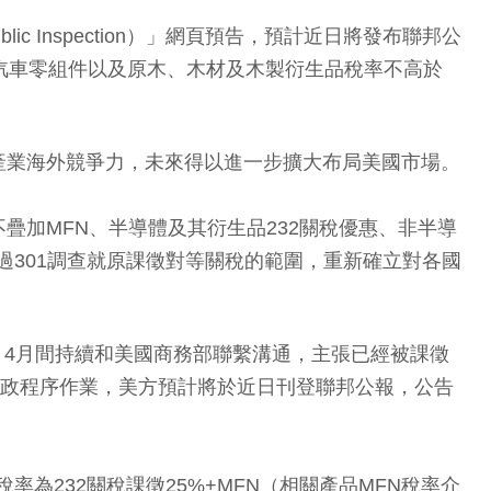
c Inspection）」網頁預告，預計近日將發布聯邦公
「汽車零組件以及原木、木材及木製衍生品稅率不高於
產業海外競爭力，未來得以進一步擴大布局美國市場。
疊加MFN、半導體及其衍生品232關稅優惠、非半導
過301調查就原課徵對等關稅的範圍，重新確立對各國
、4月間持續和美國商務部聯繫溝通，主張已經被課徵
行政程序作業，美方預計將於近日刊登聯邦公報，公告
為232關稅課徵25%+MFN（相關產品MFN稅率介