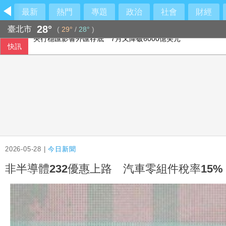
最新
熱門
專題
政治
社會
財經
28°
臺北市
(
29°
/
28°
)
快訊
敘利亞首都郊區車輛爆炸 至少2死13傷
首張金色金屬卡面市 美國運通尊寵新富族
美媒：北京不滿對台軍售 美國防官員訪中受阻
央行穩匯影響外匯存底 7月又降破6000億美元
2026-05-28 |
今日新聞
非半導體232優惠上路 汽車零組件稅率15%