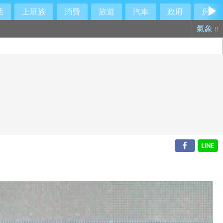
活
上班族
消費
旅遊
汽車
政府
房產
氣象