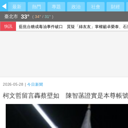
最新
熱門
專題
政治
社會
財經
33°
臺北市
(
34°
/
31°
)
快訊
藍批台糖成毒油事件破口 質疑「綠友友」掌權籲卓榮泰、石
台灣團隊突破二維半導體介面瓶頸 成果登國際頂尖期刊
房地產稅改革案 首爾市民、專家憂衝擊租屋市場
《災害防救法》修法拍板增列海嘯、堰塞湖 各機關須設「災
2026-05-28 |
今日新聞
柯文哲留言轟蔡壁如 陳智菡證實是本尊帳