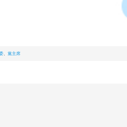
委
、
黨主席