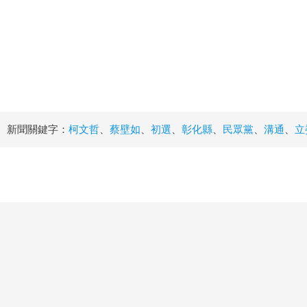
新聞關鍵字：
柯文哲
、
蔡壁如
、
初選
、
彰化縣
、
民眾黨
、
溝通
、
立