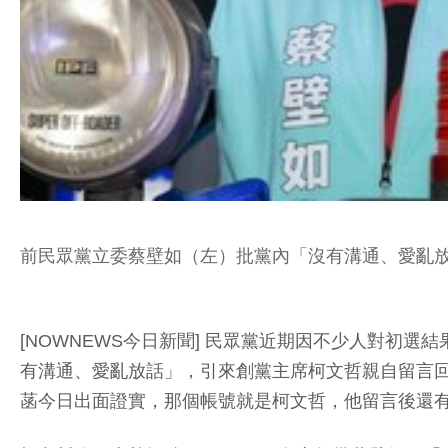
前民眾黨立委蔡壁如（左）批黨內「沒有溝通、愛亂
[NOWNEWS今日新聞] 民眾黨近期因不少人對初
有溝通、愛亂放話」，引來創黨主席柯文哲親自留言
菡今日出面證實，那個帳號就是柯文哲，他留言後還