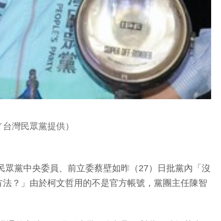
／台灣民眾黨提供）
的民眾黨中央委員、前立委蔡壁如昨（27）日批黨內「沒
方法？」由於柯文哲用的不是官方帳號，黨團主任陳智