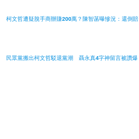
柯文哲遭疑脫手商辦賺200萬？陳智菡曝慘況：還倒賠
民眾黨搬出柯文哲駁退黨潮 聶永真4字神留言被讚爆