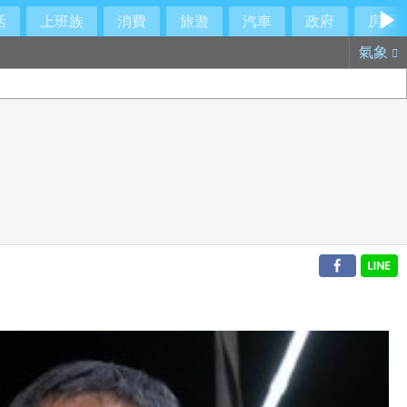
活
上班族
消費
旅遊
汽車
政府
房產
氣象