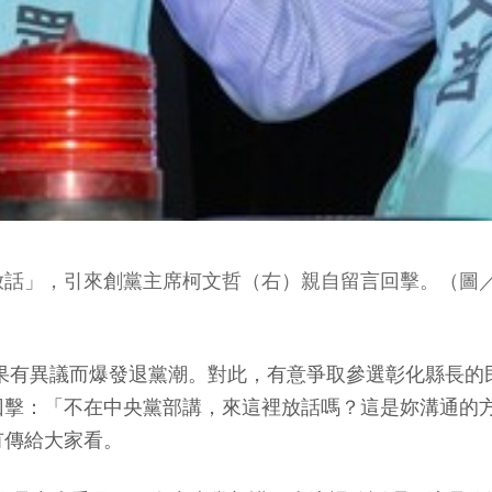
放話」，引來創黨主席柯文哲（右）親自留言回擊。（圖
選結果有異議而爆發退黨潮。對此，有意爭取參選彰化縣長
回擊：「不在中央黨部講，來這裡放話嗎？這是妳溝通的
有傳給大家看。