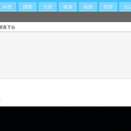
科技
國際
大陸
健康
娛樂
體育
生
崇良下台
防長」
號