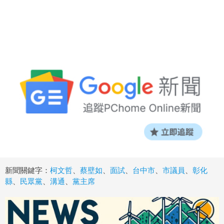
新聞關鍵字：
柯文哲
、
蔡壁如
、
面試
、
台中市
、
市議員
、
彰化
縣
、
民眾黨
、
溝通
、
黨主席