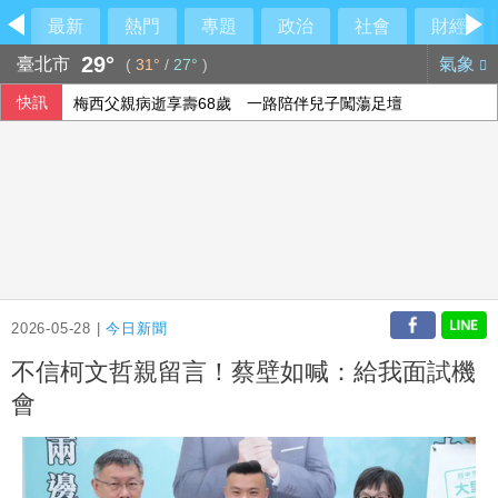
最新
熱門
專題
政治
社會
財經
29°
臺北市
氣象
(
31°
/
27°
)
快訊
梅西父親病逝享壽68歲 一路陪伴兒子闖蕩足壇
2026-05-28 |
今日新聞
不信柯文哲親留言！蔡壁如喊：給我面試機
會