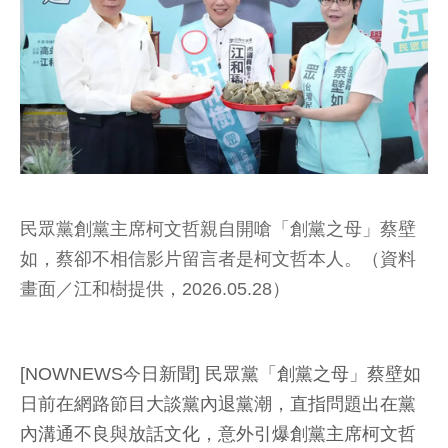
民眾黨創黨主席柯文哲親自開嗆「創黨之母」蔡壁
如，蔡卻不相信影片留言者是柯文哲本人。（資料
畫面／江和樹提供，2026.05.28）
[NOWNEWS今日新聞] 民眾黨「創黨之母」蔡壁如
日前在網路節目大談黨內退黨潮，直指問題出在黨
內溝通不良與放話文化，意外引爆創黨主席柯文哲