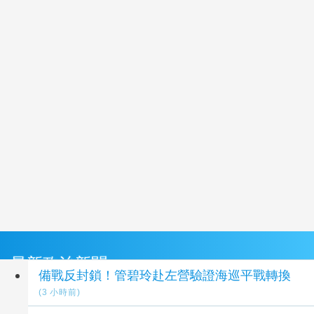
最新政治新聞
備戰反封鎖！管碧玲赴左營驗證海巡平戰轉換
(3 小時前)