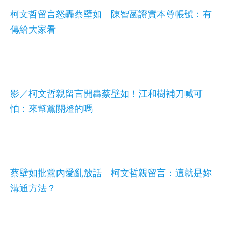
柯文哲留言怒轟蔡壁如 陳智菡證實本尊帳號：有
傳給大家看
影／柯文哲親留言開轟蔡壁如！江和樹補刀喊可
怕：來幫黨關燈的嗎
蔡壁如批黨內愛亂放話 柯文哲親留言：這就是妳
溝通方法？