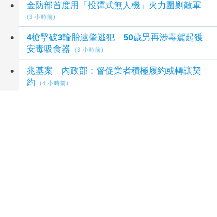
金防部首度用「投彈式無人機」火力圍剿敵軍
(3 小時前)
4槍擊破3輪胎逮肇逃犯 50歲男再涉毒駕起獲
安毒吸食器
(3 小時前)
兆基案 內政部：督促業者積極履約或轉讓契
約
(4 小時前)
網路貸款美化帳戶 調頭寸反被當成洗錢人頭帳
戶
(4 小時前)
延伸閱讀
范織欽疑涉貪120萬交保 陳麗娜猛攻菊系：新
潮流重返高雄引疑慮
1 小時前
「高雄好徛起」FUN暑假泡泡戲水樂園開張囉
2
小時前