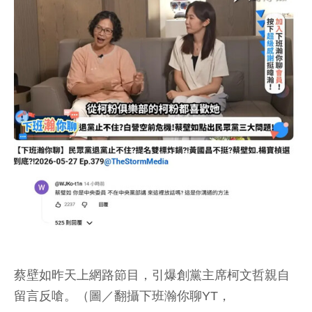
蔡壁如昨天上網路節目，引爆創黨主席柯文哲親自
留言反嗆。（圖／翻攝下班瀚你聊YT，