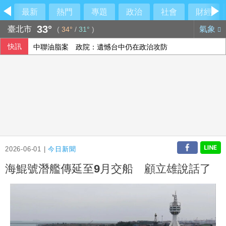
最新
熱門
專題
政治
社會
財經
33°
臺北市
氣象
(
34°
/
31°
)
快訊
中聯油脂案 政院：遺憾台中仍在政治攻防
雄獅上半年EPS 7.27元 下半年營收獲利可期
藍批台糖成毒油事件破口 質疑「綠友友」掌權籲卓榮泰、石
重賞蔣萬安耳光？台北人認725凱道不成功
2026-06-01 |
今日新聞
海鯤號潛艦傳延至9月交船 顧立雄說話了