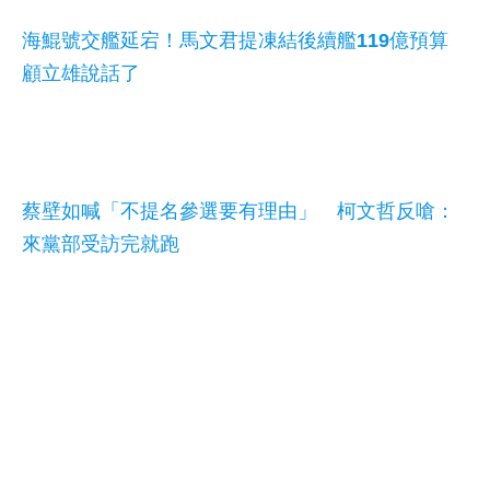
海鯤號交艦延宕！馬文君提凍結後續艦119億預算
顧立雄說話了
蔡壁如喊「不提名參選要有理由」 柯文哲反嗆：
來黨部受訪完就跑