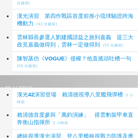
分鐘前)
漢光演習 第四作戰區首度前推小琉球驗證跨海
機動力
(43 分鐘前)
雲林縣長參選人劉建國請益之旅到嘉義 提三大
政見嘉義做得到，雲林一定做得到
(55 分鐘前)
陳智菡仿《VOGUE》侵權？他直搖頭吐槽一句
(58 分鐘前)
延伸閱讀
漢光42演習登場 賴清德視導八里艦飛彈槽
3 小
時前
賴清德首度參與「萬鈞演練」 搭雲豹裝甲車直
奔衡山指揮所
3 小時前
總統視導漢光演習 登八里艦檢視戰力防護及應