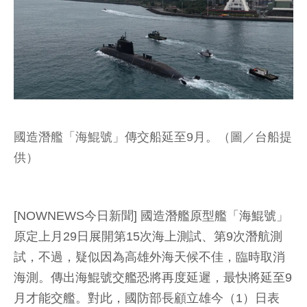
國造潛艦「海鯤號」傳交船延至9月。（圖／台船提
供）
[NOWNEWS今日新聞] 國造潛艦原型艦「海鯤號」
原定上月29日展開第15次海上測試、第9次潛航測
試，不過，疑似因為高雄外海天候不佳，臨時取消
海測。傳出海鯤號交艦恐將再度延遲，最快將延至9
月才能交艦。對此，國防部長顧立雄今（1）日表