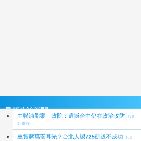
最新政治新聞
中聯油脂案 政院：遺憾台中仍在政治攻防
(30
分鐘前)
重賞蔣萬安耳光？台北人認725凱道不成功
(32