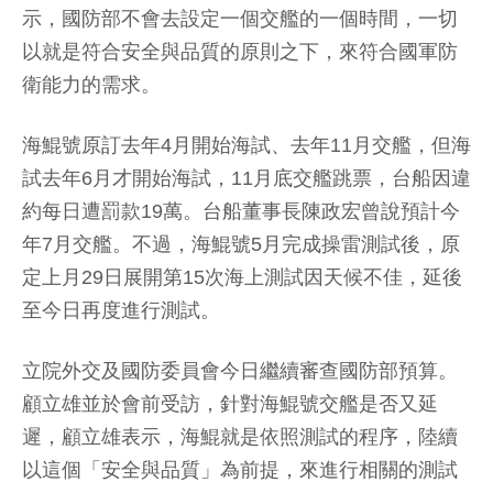
示，國防部不會去設定一個交艦的一個時間，一切
以就是符合安全與品質的原則之下，來符合國軍防
衛能力的需求。
海鯤號原訂去年4月開始海試、去年11月交艦，但海
試去年6月才開始海試，11月底交艦跳票，台船因違
約每日遭罰款19萬。台船董事長陳政宏曾說預計今
年7月交艦。不過，海鯤號5月完成操雷測試後，原
定上月29日展開第15次海上測試因天候不佳，延後
至今日再度進行測試。
立院外交及國防委員會今日繼續審查國防部預算。
顧立雄並於會前受訪，針對海鯤號交艦是否又延
遲，顧立雄表示，海鯤就是依照測試的程序，陸續
以這個「安全與品質」為前提，來進行相關的測試