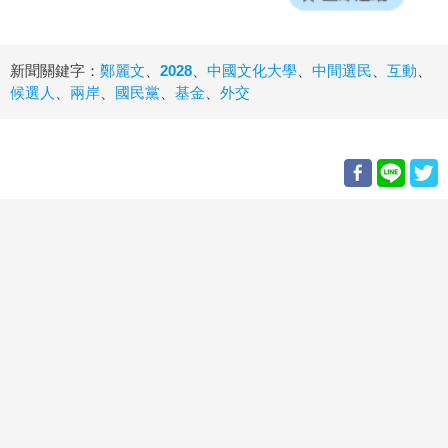
新聞關鍵字：
鄭麗文
、
2028
、
中國文化大學
、
中間選民
、
互動
、
候選人
、
兩岸
、
國民黨
、
基金
、
外交