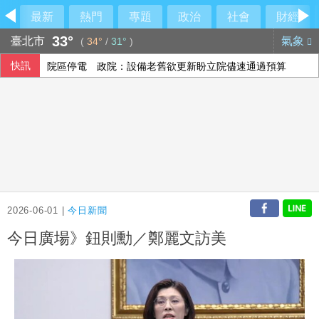
最新
熱門
專題
政治
社會
財經
33°
臺北市
氣象
(
34°
/
31°
)
快訊
院區停電 政院：設備老舊欲更新盼立院儘速通過預算
人工智慧熱潮帶動需求 中國7月出口年增23.9%
菲澳防長重申台海和平重要性 同意深化防務合作
「六都電競 x 傳說對決城市賽」桃園站本周日開戰 職業選手、
2026-06-01 |
今日新聞
今日廣場》鈕則勳／鄭麗文訪美