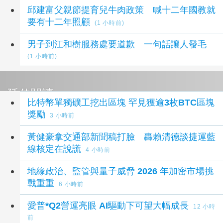
邱建富父親節提育兒牛肉政策 喊十二年國教就
要有十二年照顧
(1 小時前)
男子到江和樹服務處要道歉 一句話讓人發毛
(1 小時前)
延伸閱讀
比特幣單獨礦工挖出區塊 罕見獲逾3枚BTC區塊
獎勵
3 小時前
黃健豪拿交通部新聞稿打臉 轟賴清德談捷運藍
線核定在說謊
4 小時前
地緣政治、監管與量子威脅 2026 年加密市場挑
戰重重
6 小時前
愛普*Q2營運亮眼 AI驅動下可望大幅成長
12 小時
前