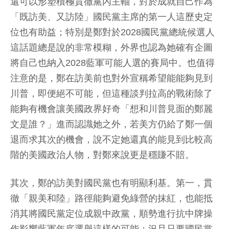
還可以形塑積極貫徹黨內主軸，對於成就自己作為
「既訪美、又訪陸」國民黨主席的第一人這歷史定
位也有助益；特別是鄭對於2028國民黨總統候選人
這話題總是說的非常模糊，外界也認為她確有企圖
將自己也納入2028藍軍可能人選的賽局中。也值得
注意的是，鄭在訪美前也對外宣稱希望能能夠見到
川普，即便絕不可能，但這種談判拉高的戰術除了
能夠有機會讓美國政界好奇「想和川普見面的鄭麗
文是誰？」進而認識她之外，若美方仍給了鄭一個
退而求其次的機會，說不定她還真的能見到比較高
階的美國政治人物，對鄭來說更是穩賺不賠。
其次，鄭的訪美對國民黨也有明顯利基。第一，貫
徹「親美和陸」路徑能夠避免綠營的抹紅，也能抵
消其將國民黨定位成親中政黨，順勢進行抗中牌操
作影響藍軍年底選舉這樣的可能；況且只要國民黨