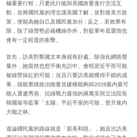
極重要行程，只要此行能與美國政要進行交流互
動，並將國民黨的理念讓美國了解，並對接美方政
策，便能為她自己及國民黨加分 ; 反之，若效果有
限，除了綠營勢必藉機操作外，對藍軍年底選情也
會有一定程度的衝擊。
首先，訪美對鄭麗文本身就有好處。除強化網路聲
量外，她當然也想平衡先訪中、會晤習近平而可能
被綠營抹紅的可能；況且只要訪美能獲得不錯的成
果，就能累積政治能量並建構能夠與2028黨內最可
能人選盧秀燕、抗綠戰力最強的蔣萬安與立法院長
韓國瑜等藍軍「太陽」平起平座的可能，晉升黨內
大咖之林。
遑論國民黨的路線就是「親美和陸」，她這次訪美