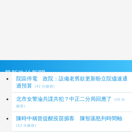
最新政治新聞
院區停電 政院：設備老舊欲更新盼立院儘速通
過預算
(42 分鐘前)
北市女警淪共諜共犯？中正二分局回應了
(45 分
鐘前)
陳時中稱曾提醒疫苗掮客 陳智菡怒列時間軸
(52 分鐘前)