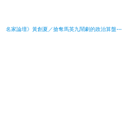
名家論壇》黃創夏／搶奪馬英九鬧劇的政治算盤⋯