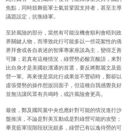
焦點，同時鼓舞藍軍士氣並鞏固支持者，甚至主導
議題設定，抗衡綠軍。
至於風險的部分，當然有可能沒機會順利會晤到政
界關鍵人物，而導致此行可能多以一些花絮性的僑
界拜會或各自表述的智庫專家座談為主，變得乏善
可陳；若真有這種情況，綠營勢必酸言酸語，來對
比自身才是美國欲溝通的首選，要反將鄭麗文及藍
營一軍。再來便是當此行成果並不豐碩時，鄭卻以
虛張聲勢的操作想扳回面子，但這種自我感覺良好
並無法讓民眾有共鳴時，或許風險會更高。
最後，鄭及國民黨中央也應針對可能的情況進行沙
盤推演，不論是對美互動或是對綠營可能的攻堅；
畢竟藍軍現階段狀況頗多，綠營已有以逸待勞的可