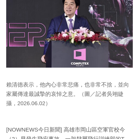
賴清德表示，他內心非常悲痛，也非常不捨，並向
家屬傳達最誠摯的哀悼之意。（圖／記者吳翊緁
攝，2026.06.02）
[NOWNEWS今日新聞] 高雄市岡山區空軍官校今