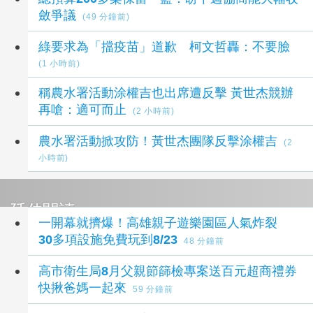
斂爭議
(49 分鐘前)
綠要求為「擋疫苗」道歉 柯文哲轟：不要臉
(1 小時前)
稱農水署活動涂權吉也出席遭反擊 黃世杰競辦
再嗆：適可而止
(2 小時前)
農水署活動掀攻防！黃世杰團隊反擊涂權吉
(2
小時前)
延伸閱讀
一開幕就擠爆！高雄親子遊樂園區人氣炸裂
30多項設施免費玩到8/23
48 分鐘前
高市衛生局8月父親節篩檢專案送百元超商禮券
快揪爸媽一起來
59 分鐘前