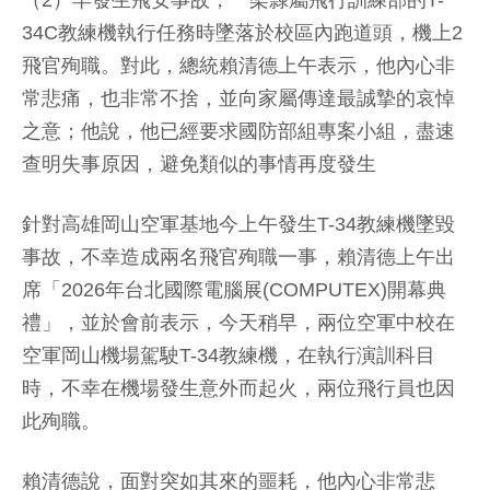
（2）早發生飛安事故，一架隸屬飛行訓練部的T-
34C教練機執行任務時墜落於校區內跑道頭，機上2
飛官殉職。對此，總統賴清德上午表示，他內心非
常悲痛，也非常不捨，並向家屬傳達最誠摯的哀悼
之意；他說，他已經要求國防部組專案小組，盡速
查明失事原因，避免類似的事情再度發生
針對高雄岡山空軍基地今上午發生T-34教練機墜毀
事故，不幸造成兩名飛官殉職一事，賴清德上午出
席「2026年台北國際電腦展(COMPUTEX)開幕典
禮」，並於會前表示，今天稍早，兩位空軍中校在
空軍岡山機場駕駛T-34教練機，在執行演訓科目
時，不幸在機場發生意外而起火，兩位飛行員也因
此殉職。
賴清德說，面對突如其來的噩耗，他內心非常悲