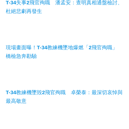
T-34失事2飛官殉職 潘孟安：查明真相通盤檢討、
杜絕悲劇再發生
現場畫面曝！T-34教練機墜地爆燃「2飛官殉職」
橋檢急奔勘驗
T-34教練機墜毀2飛官殉職 卓榮泰：最深切哀悼與
最高敬意