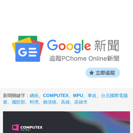
新聞關鍵字：
總統
、
COMPUTEX
、
MPU
、
事故
、
台北國際電腦
展
、
國防部
、
料理
、
賴清德
、
高雄
、
高雄市