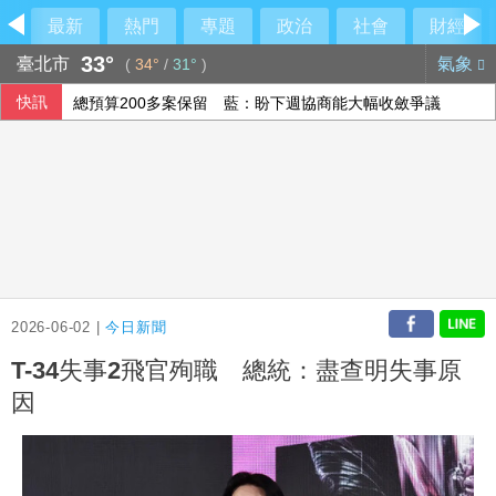
最新
熱門
專題
政治
社會
財經
33°
臺北市
氣象
(
34°
/
31°
)
快訊
總預算200多案保留 藍：盼下週協商能大幅收斂爭議
為新資料中心供電 亞馬遜投資德州燃氣發電廠
兄弟戰力受損 張志豪、許基宏開刀賽季報銷
父親節重生！他確診第四期胰臟癌 歷經16個月治療病況穩定
2026-06-02 |
今日新聞
T-34失事2飛官殉職 總統：盡查明失事原
因