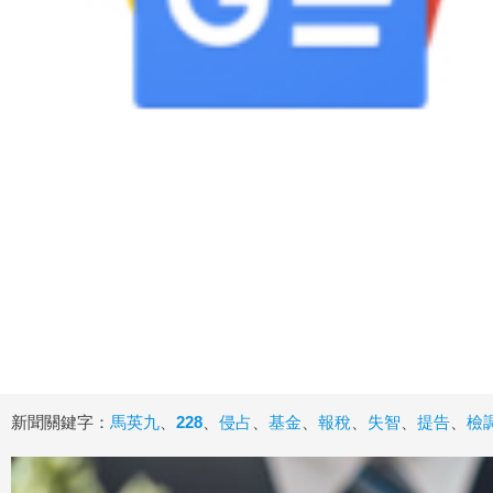
新聞關鍵字：
馬英九
、
228
、
侵占
、
基金
、
報稅
、
失智
、
提告
、
檢