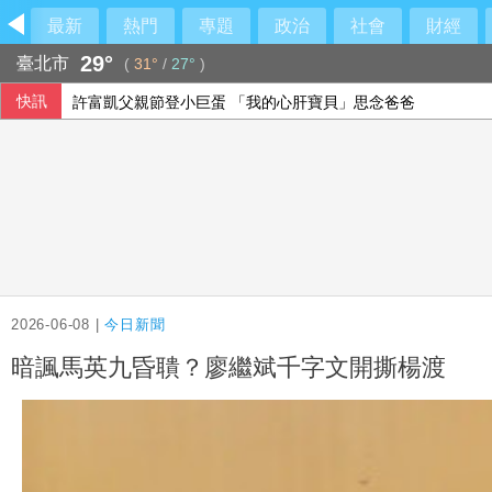
最新
熱門
專題
政治
社會
財經
29°
臺北市
(
31°
/
27°
)
快訊
許富凱父親節登小巨蛋 「我的心肝寶貝」思念爸爸
中國粉絲赴泰追星糾紛頻傳 中國駐泰使館籲文明守法
大馬人也愛吃 台灣美食征服在地味蕾
泰國校園槍擊案增至9死 遭波及12歲女童不治
2026-06-08 |
今日新聞
暗諷馬英九昏聵？廖繼斌千字文開撕楊渡