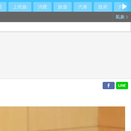
活
上班族
消費
旅遊
汽車
政府
房產
氣象