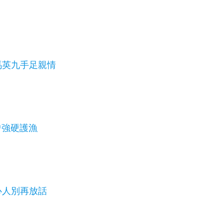
馬英九手足親情
曾強硬護漁
心人別再放話