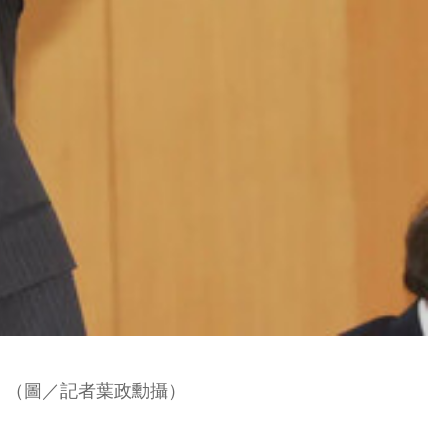
」（圖／記者葉政勳攝）