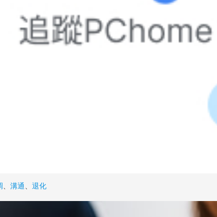
調
、
溝通
、
退化