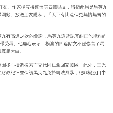
九好友、作家楊渡接連發表四篇貼文，暗指此局是馬英九
眾圍觀、放送朋友隱私，「天下有比這個更無情無義的
九有高達14次的會談，馬英九還曾認真糾正他複雜的
連帶受辱。他痛心表示，楊渡的四篇貼文不僅傷害了馬
讓真相大白。
至因擔心檢調搜索而交代同仁拿回家藏匿；此外，王光
立財政紀律並保護馬英九免於司法風暴，絕非楊渡口中