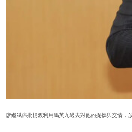
廖繼斌痛批楊渡利用馬英九過去對他的提攜與交情，