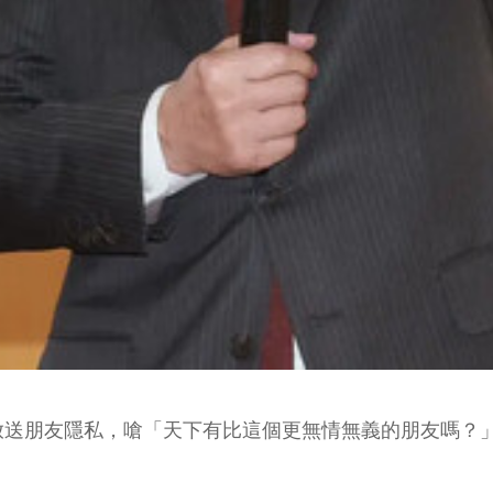
放送朋友隱私，嗆「天下有比這個更無情無義的朋友嗎？