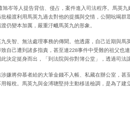
行長蕭旭岑等人提告背信、侵占，案件進入司法程序。馬英
痛批楊渡利用馬英九過去對他的提攜與交情，公開吆喝群
楊渡仍變本加厲，嚴重汙衊馬英九的形象。
九失智、無法處理事務的傳聞。他透露，自己近期與馬英
致自己遭到諸多指責，甚至連228事件中受難的祖父也
因此決定挺身而出，「到法院與你對簿公堂」，透過司法
慈涉嫌將仰慕者給的大筆金錢不入帳、私藏在辦公室，甚
不用報稅。馬英九與金溥聰堅持主動移送檢調，是為了建