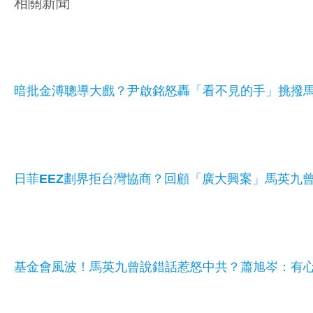
相關新聞
暗批金溥聰導大戲？尹啟銘怒轟「看不見的手」挑撥
日菲EEZ劃界拒台灣協商？回顧「廣大興案」馬英九
基金會風波！馬英九曾說錯話惹怒中共？蕭旭岑：有