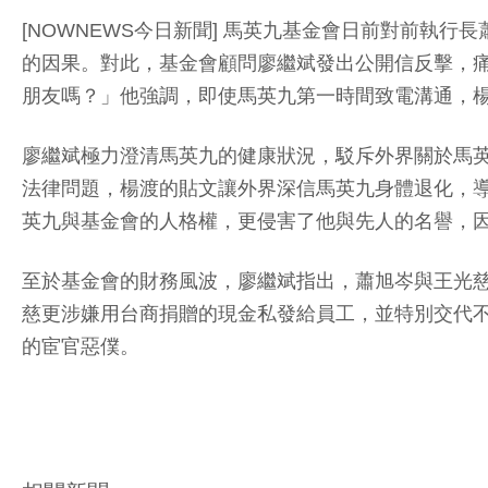
[NOWNEWS今日新聞] 馬英九基金會日前對前執
的因果。對此，基金會顧問廖繼斌發出公開信反擊，
朋友嗎？」他強調，即使馬英九第一時間致電溝通，
廖繼斌極力澄清馬英九的健康狀況，駁斥外界關於馬英
法律問題，楊渡的貼文讓外界深信馬英九身體退化，導
英九與基金會的人格權，更侵害了他與先人的名譽，
至於基金會的財務風波，廖繼斌指出，蕭旭岑與王光
慈更涉嫌用台商捐贈的現金私發給員工，並特別交代
的宦官惡僕。