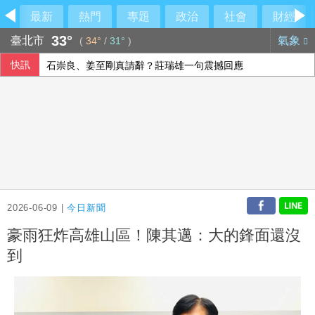
最新
熱門
專題
政治
社會
財經
33°
臺北市
氣象
(
34°
/
31°
)
快訊
石崇良、姜至剛真請辭？莊瑞雄一句震撼回應
美國擬祭多晶矽關稅15% 中國8家大廠表態反內捲
烏克蘭無人機攻擊俄電商野莓倉庫 距邊境逾2000公里
台韓出口首度超越日本 AI半導體需求成關鍵推手
2026-06-09 |
今日新聞
豪雨狂炸高雄山區！陳其邁：大的鋒面還沒
到