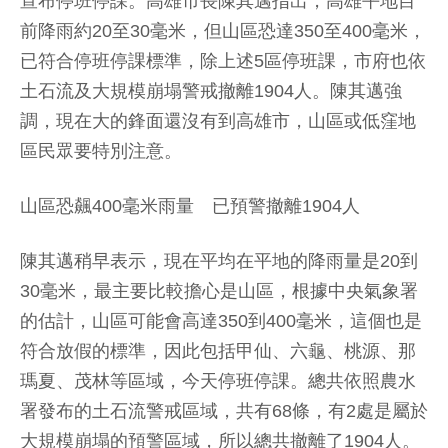
宣布停班停課。高雄市長陳其邁指出，高雄平地目
前降雨約20至30毫米，但山區恐達350至400毫米，
已符合停班停課標準，除上述5區停班課，市府也依
土石流及大規模崩塌警戒撤離1904人。陳其邁強
調，現在大的鋒面還沒有到高雄市，山區或低窪地
區民眾要特別注意。
山區恐飆400毫米雨量 已預警撤離1904人
陳其邁稍早表示，現在平均在平地的降雨量是20到
30毫米，最主要比較擔心是山區，根據中央氣象署
的估計，山區可能會高達350到400毫米，這個也是
符合放假的標準，因此包括甲仙、六龜、桃源、那
瑪夏、茂林等區域，今天停班停課。總共依照農水
署發布的土石流警戒區域，共有68條，有2處是屬於
大規模崩塌的預警區域，所以總共撤離了1904人。