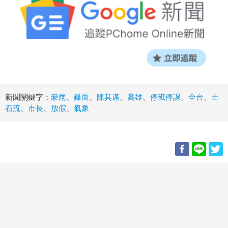
新聞關鍵字：
豪雨
、
鋒面
、
陳其邁
、
高雄
、
停班停課
、
全台
、
土
石流
、
市長
、
放假
、
氣象