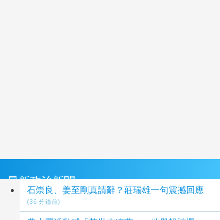
最新政治新聞
石崇良、姜至剛真請辭？莊瑞雄一句震撼回應
(36 分鐘前)