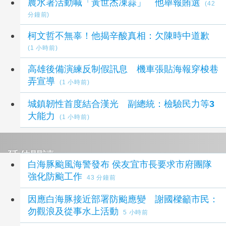
農水署活動喊「黃世杰凍蒜」 他舉報賄選
(42
分鐘前)
柯文哲不無辜！他揭辛酸真相：欠陳時中道歉
(1 小時前)
高雄後備演練反制假訊息 機車張貼海報穿梭巷
弄宣導
(1 小時前)
城鎮韌性首度結合漢光 副總統：檢驗民力等3
大能力
(1 小時前)
延伸閱讀
白海豚颱風海警發布 侯友宜市長要求市府團隊
強化防颱工作
43 分鐘前
因應白海豚接近部署防颱應變 謝國樑籲市民：
勿觀浪及從事水上活動
5 小時前