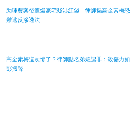
助理費案後遭爆豪宅疑涉紅錢 律師揭高金素梅恐
難逃反滲透法
高金素梅這次慘了？律師點名弟媳認罪：殺傷力如
彭振聲