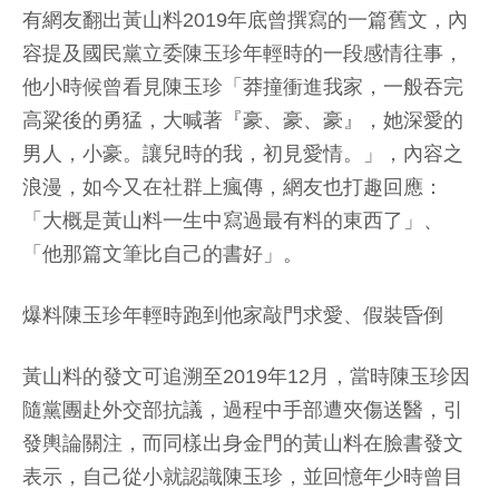
有網友翻出黃山料2019年底曾撰寫的一篇舊文，內
容提及國民黨立委陳玉珍年輕時的一段感情往事，
他小時候曾看見陳玉珍「莽撞衝進我家，一般吞完
高粱後的勇猛，大喊著『豪、豪、豪』，她深愛的
男人，小豪。讓兒時的我，初見愛情。」，內容之
浪漫，如今又在社群上瘋傳，網友也打趣回應：
「大概是黃山料一生中寫過最有料的東西了」、
「他那篇文筆比自己的書好」。
爆料陳玉珍年輕時跑到他家敲門求愛、假裝昏倒
黃山料的發文可追溯至2019年12月，當時陳玉珍因
隨黨團赴外交部抗議，過程中手部遭夾傷送醫，引
發輿論關注，而同樣出身金門的黃山料在臉書發文
表示，自己從小就認識陳玉珍，並回憶年少時曾目