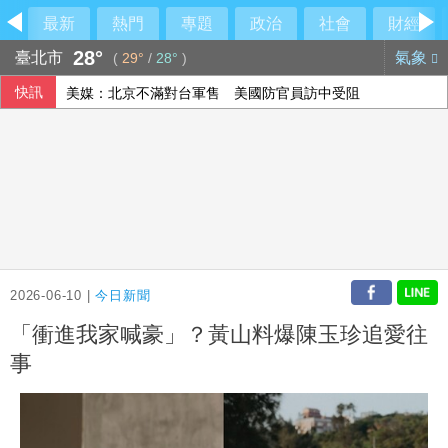
最新
熱門
專題
政治
社會
財經
28°
臺北市
氣象
(
29°
/
28°
)
快訊
美媒：北京不滿對台軍售 美國防官員訪中受阻
伊朗擬禁美以船隻過海峽 國際油價大漲逾3美元
美公布就業報告前夕 美股多收黑
2026-06-10 |
今日新聞
「衝進我家喊豪」？黃山料爆陳玉珍追愛往
事