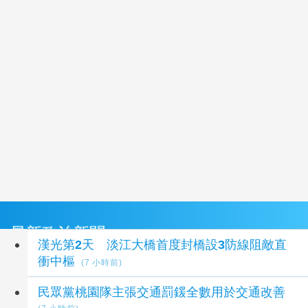
最新政治新聞
漢光第2天 淡江大橋首度封橋設3防線阻敵直
衝中樞
(7 小時前)
民眾黨桃園隊主張交通罰鍰全數用於交通改善