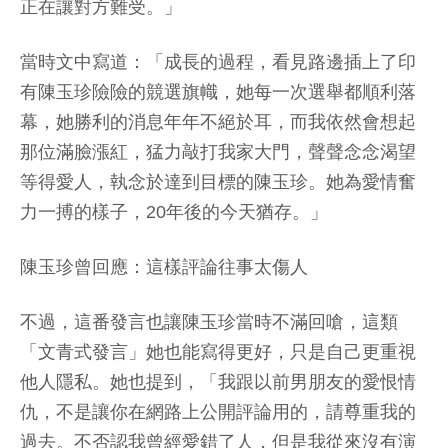
正在讓對方難受。」
當時文中寫道：「成長的過程，看見路邊插上了印
有陳玉珍險險的競選旗幟，她每一次選舉都順利落
幕，她勝利的消息年年不絕於耳，而我依然會想起
那位滿臉漲紅，猛力敲打我家大門，聲聲念念渴望
等得愛人，執念於達到目標的陳玉珍。她為愛情奮
力一搏的樣子，20年後的今天猶存。」
陳玉珍曾回應：這樣評論往事太傷人
不過，這番發言也讓陳玉珍當時不滿回嗆，這類
「文青式發言」她也能寫得更好，只是自己更重視
他人隱私。她也提到，「我跟以前男朋友的愛恨情
仇，不是讓你在網路上公開評論用的，請尊重我的
過去。不否認我曾經愛錯了人，但是我從來沒有演