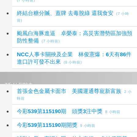
(7 小時前)
終結台糖分贓、蓋牌 去毒脫綠 還我食安
(7 小時
前)
颱風白海豚進逼 卓榮泰：高災害潛勢區加強預
防性整備
(7 小時前)
NCC人事卡關殃及企業 林俊憲爆：6天有86件
進口許可發不出來
(8 小時前)
延伸閱讀
首張金色金屬卡面市 美國運通尊寵新富族
2 小
時前
今彩539第115190期 頭獎3注中獎
8 小時前
今彩539第115190期開獎
9 小時前