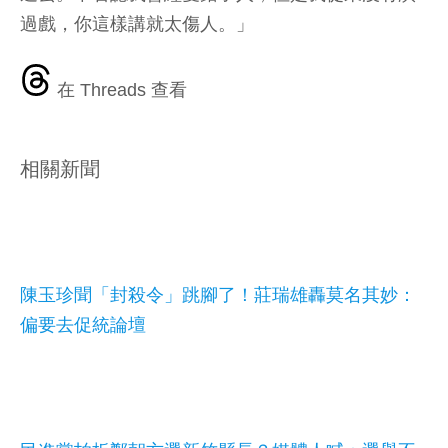
過戲，你這樣講就太傷人。」
在 Threads 查看
相關新聞
陳玉珍聞「封殺令」跳腳了！莊瑞雄轟莫名其妙：
偏要去促統論壇