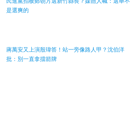
民進黨拍板鄭朝方選新竹縣長？媒體人喊：選舉不
是選爽的
蔣萬安又上演殷瑋答！站一旁像路人甲？沈伯洋
批：別一直拿擋箭牌