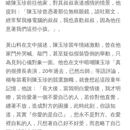
睹陳玉珍前往他家，對其叔叔表達感情的情景，他
提到：「陳玉珍曾憑著那位無框眼鏡，談吐斯文，
經常幫我修電腦的叔叔，我也喜歡叔叔，因為他任
意著我們這些小孩。」。
黃山料在文中描述，陳玉珍當年情緒激動，曾在他
家門外哭喊、敲門，甚至疑似假裝昏倒的舉動，只
為見到心儀對象一面。他也在文中暗嘲陳玉珍「真
的很擅長表演，20年過去，已然出師」等語評論，
稱每當看到陳玉珍的競選旗幟，就會想起這段童年
記憶，他說：「長大後，當我明白愛情後，我才明
瞭，當你愛著一個不愛自己的人，若你對他直覺，
纏著不放，造成對方的困擾，此時此刻，你該知
道，其實『你愛的是自己』，您永不是對方。在愛
裡自私的人，只想著自己好不好受，而忽略了自己