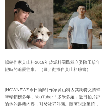
暢銷作家黃山料2019年曾爆料國民黨立委陳玉珍年
輕時的追愛往事。（圖／翻攝自黃山料臉書）
[NOWNEWS今日新聞] 作家黃山料因其獨特文風蟬
聯暢銷榜多年，YouTuber「多米多羅」近日拍片評
論他的書籍內容，引發社群熱議。隨著討論延燒，