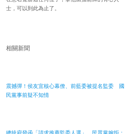
士，可以到此為止了。
相關新聞
震撼彈！侯友宜核心幕僚、前藍委被提名監委 國
民黨事前疑不知情
總統府發函「請求推薦監委人選」 民眾黨婉拒：