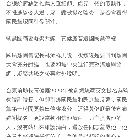
合總統府缺乏推薦人選細節、虛晃一招的假動作，
不推薦監委人選，廖、謝被提名監委，是否會獲得
國民黨認同引發關注。
藍黨團稱要凝聚共識 黃健庭昔遭國民黨停權
國民黨團書記長林沛祥則說，後續還是要回到黨團
大會充分討論，也要和黨中央進行完整溝通與協
調，凝聚共識之後再對外說明。
台東前縣長黃健庭2020年被前總統蔡英文提名為監
察院副院長，但卻引爆國民黨和民進黨反彈，國民
黨第一時間更祭出停權處分，逼得黃健庭最後宣布
婉謝提名，更說當初相信他清白、力主提名他的
人，沒有站出來維護清白，還放任同志羞辱他，他
在意名聲勝過任何位子，拿他當擋箭牌的有心人