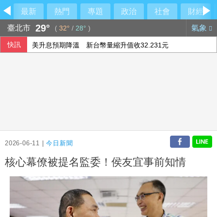
最新
熱門
專題
政治
社會
財經
29°
臺北市
氣象
(
32°
/
28°
)
快訊
美升息預期降溫 新台幣量縮升值收32.231元
瓦城第三季「雙品牌」進駐台東
調查揭新住民防詐風險 45%曾遇詐騙
慈濟10億騙局超驚人對話！律師：貧窮限想像
2026-06-11 |
今日新聞
核心幕僚被提名監委！侯友宜事前知情