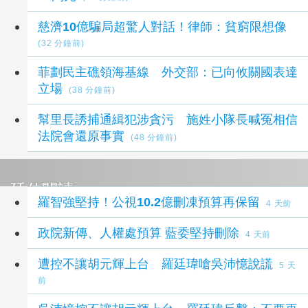
慈濟10億騙局超驚人對話！律師：貧窮限想像
(32 分鐘前)
菲劃民主礁領海基線 外交部：已向攸關國表達
立場
(38 分鐘前)
幫里長誘捕通緝犯涉貪污 施姓小隊長喊冤相信
法院會還原事實
(48 分鐘前)
延伸閱讀
羅智強堅持！公視10.2億刪凍預算再保留
4 天前
政院新傳、人權處預算 藍委堅持刪除
4 天前
遭控不讓胡元輝上台 羅廷瑋嗆吳沛憶說謊
5 天
前