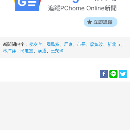
新聞關鍵字：
侯友宜
、
國民黨
、
屏東
、
市長
、
廖婉汝
、
新北市
、
林沛祥
、
民進黨
、
溝通
、
王榮璋