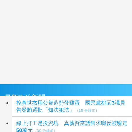
最新政治新聞
控黃世杰用公帑造勢發雞蛋 國民黨桃園3議員
告發賄選批「知法犯法」
(18 分鐘前)
線上打工是投資坑 真薪資當誘餌求職反被騙走
50萬元
(30 分鐘前)