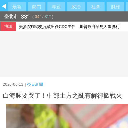
最新
熱門
專題
政治
社會
財經
33°
臺北市
(
34°
/
31°
)
快訊
美參院確認史瓦茲出任CDC主任 川普政府罕見人事勝利
橘焱胡同：拚2028年前達百店、進軍美國穩紮穩打
東京大學網頁嵌入「六四天安門」 教授被處停職3天
林昱(王民)6局好投奪3A第6勝 鄭宗哲3度上壘
2026-06-11 |
今日新聞
白海豚要哭了！中部土方之亂有解卻掀戰火