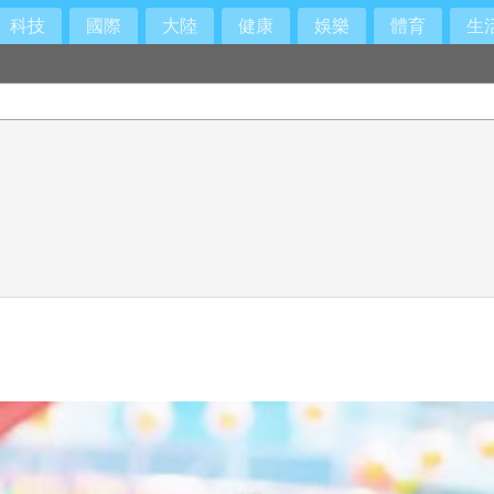
科技
國際
大陸
健康
娛樂
體育
生