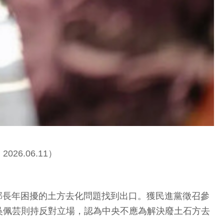
.06.11）
中部長年困擾的土方去化問題找到出口。獲民進黨徵召參
吳佩芸則持反對立場，認為中央不應為解決廢土石方去