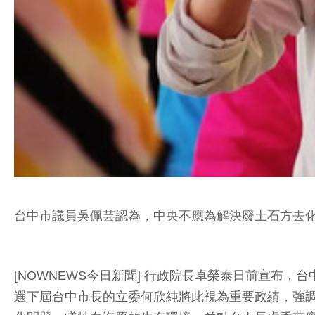
台中市議員吳佩芸認為，中央不應為解決廢土石方去化問
[NOWNEWS今日新聞] 行政院長卓榮泰日前宣布
選下屆台中市長的立委何欣純將此視為重要政績，強