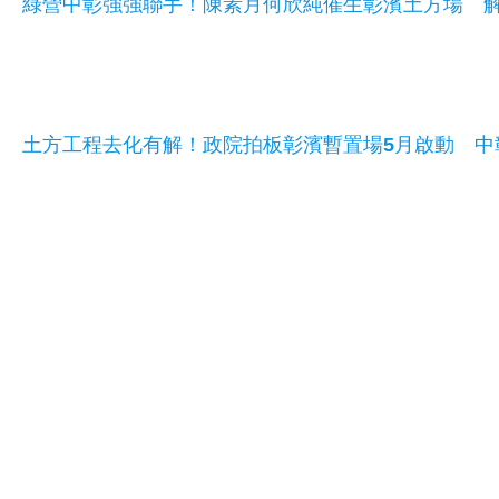
綠營中彰強強聯手！陳素月何欣純催生彰濱土方場 
土方工程去化有解！政院拍板彰濱暫置場5月啟動 中