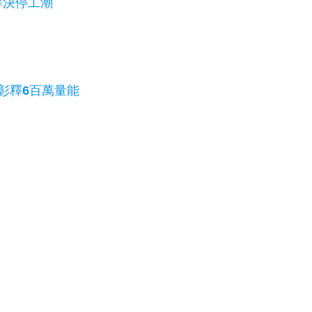
解決停工潮
彰釋6百萬量能