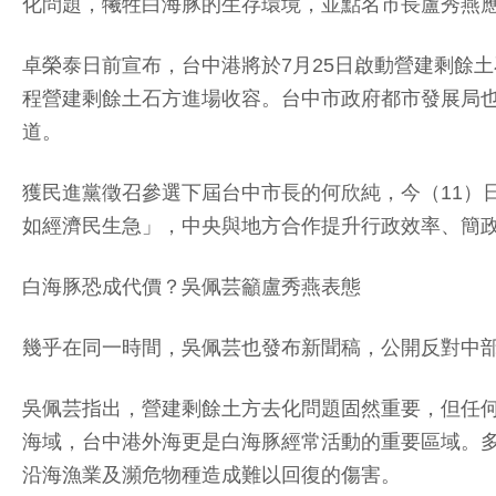
化問題，犧牲白海豚的生存環境，並點名市長盧秀燕
卓榮泰日前宣布，台中港將於7月25日啟動營建剩餘
程營建剩餘土石方進場收容。台中市政府都市發展局
道。
獲民進黨徵召參選下屆台中市長的何欣純，今（11）
如經濟民生急」，中央與地方合作提升行政效率、簡
白海豚恐成代價？吳佩芸籲盧秀燕表態
幾乎在同一時間，吳佩芸也發布新聞稿，公開反對中
吳佩芸指出，營建剩餘土方去化問題固然重要，但任
海域，台中港外海更是白海豚經常活動的重要區域。
沿海漁業及瀕危物種造成難以回復的傷害。