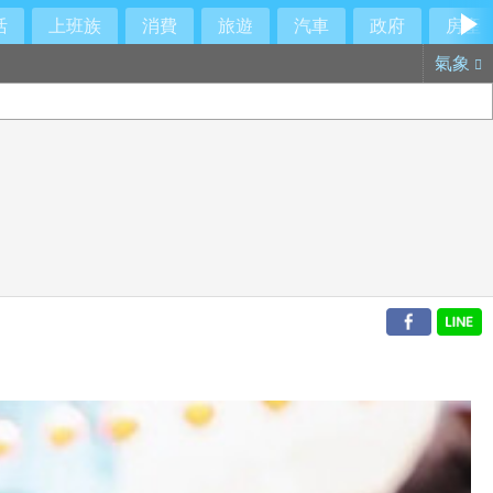
活
上班族
消費
旅遊
汽車
政府
房產
氣象