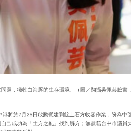
題，犧牲白海豚的生存環境。（圖／翻攝吳佩芸臉書，2026
，台中港將於7月25日啟動營建剩餘土石方收容作業，盼為
調自己成功為「土方之亂」找到解方；無黨籍台中市議員