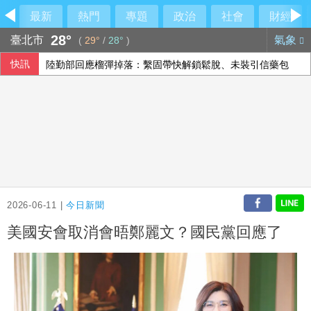
最新
熱門
專題
政治
社會
財經
28°
臺北市
氣象
(
29°
/
28°
)
快訊
陸勤部回應榴彈掉落：繫固帶快解鎖鬆脫、未裝引信藥包
男汽車旅館拒戴套涉毆傷女網友 警起出改造槍彈送辦
駐日內瓦處長疑涉霸凌 外交部組專案小組啟動調查
孩子未來有沒有競爭力？父母最該做的是這件事
2026-06-11 |
今日新聞
美國安會取消會晤鄭麗文？國民黨回應了