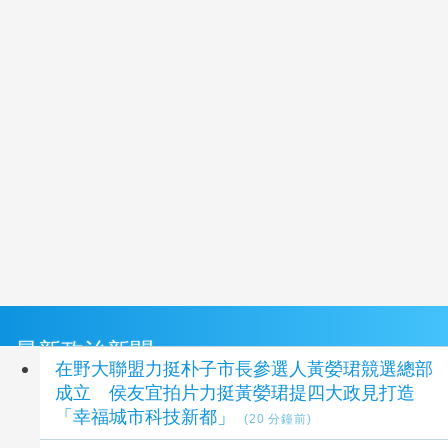
最新政治新聞
在野大聯盟力挺朴子市長參選人黃嫈珺競選總部
成立 侯友宜拍片力挺黃嫈珺提四大政見打造
「幸福城市科技新都」
(20 分鐘前)