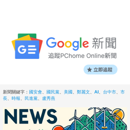
新聞關鍵字：
國安會
、
國民黨
、
美國
、
鄭麗文
、
AI
、
台中市
、
市
長
、
時報
、
民進黨
、
盧秀燕