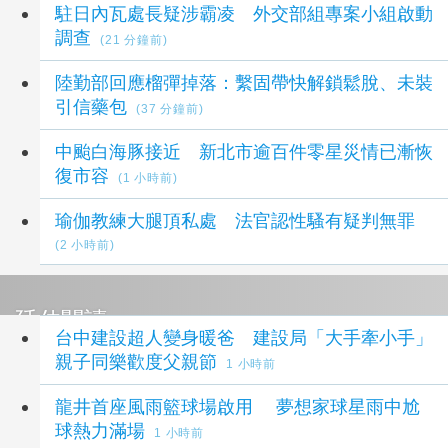
駐日內瓦處長疑涉霸凌 外交部組專案小組啟動
調查
(21 分鐘前)
陸勤部回應榴彈掉落：繫固帶快解鎖鬆脫、未裝
引信藥包
(37 分鐘前)
中颱白海豚接近 新北市逾百件零星災情已漸恢
復市容
(1 小時前)
瑜伽教練大腿頂私處 法官認性騷有疑判無罪
(2 小時前)
延伸閱讀
台中建設超人變身暖爸 建設局「大手牽小手」
親子同樂歡度父親節
1 小時前
龍井首座風雨籃球場啟用 夢想家球星雨中尬
球熱力滿場
1 小時前