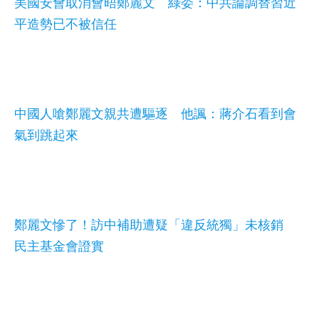
美國安會取消會晤鄭麗文 綠委：中共論調替習近
平造勢已不被信任
中國人嗆鄭麗文親共遭驅逐 他諷：蔣介石看到會
氣到跳起來
鄭麗文慘了！訪中補助遭疑「違反統獨」未核銷
民主基金會證實