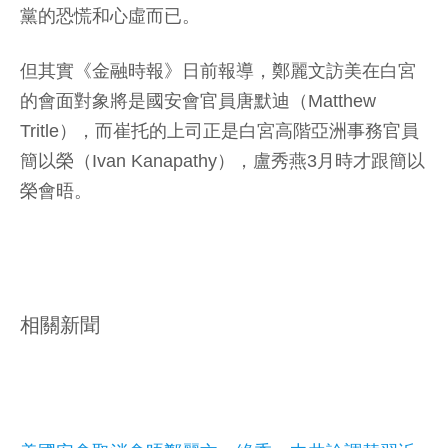
黨的恐慌和心虛而已。
但其實《金融時報》日前報導，鄭麗文訪美在白宮
的會面對象將是國安會官員唐默迪（Matthew
Tritle），而崔托的上司正是白宮高階亞洲事務官員
簡以榮（Ivan Kanapathy），盧秀燕3月時才跟簡以
榮會晤。
相關新聞